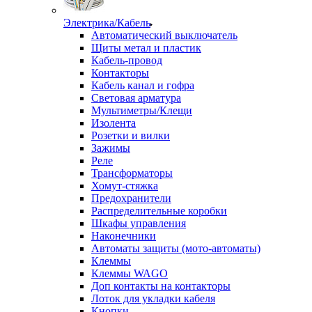
Электрика/Кабель
Автоматический выключатель
Щиты метал и пластик
Кабель-провод
Контакторы
Кабель канал и гофра
Световая арматура
Мультиметры/Клещи
Изолента
Розетки и вилки
Зажимы
Реле
Трансформаторы
Хомут-стяжка
Предохранители
Распределительные коробки
Шкафы управления
Наконечники
Автоматы защиты (мото-автоматы)
Клеммы
Клеммы WAGO
Доп контакты на контакторы
Лоток для укладки кабеля
Кнопки