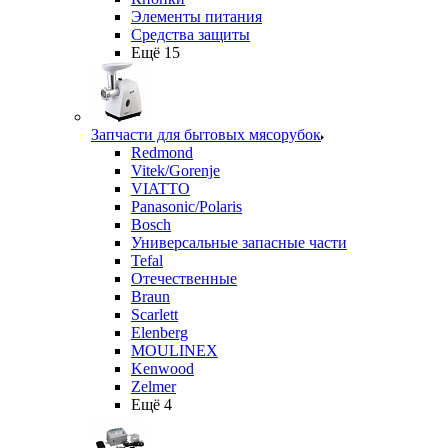
Элементы питания
Средства защиты
Ещё 15
Запчасти для бытовых мясорубок
Redmond
Vitek/Gorenje
VIATTO
Panasonic/Polaris
Bosch
Универсальные запасные части
Tefal
Отечественные
Braun
Scarlett
Elenberg
MOULINEX
Kenwood
Zelmer
Ещё 4