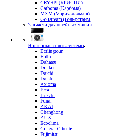
CRYSPI (КРИСПИ)
Carboma (Карбома)
MXM (Марихолодмаш)
Golfstream (Гольфстрим)
Запчасти для швейных машин
Настенные сплит-системы
Berlingtoun
Ballu
Dahatsu
Denko
Daichi
Daikin
Axioma
Bosch
Hitachi
Funai
AKAI
Changhong
AUX
Ecoclima
General Climate
Fujimitsu