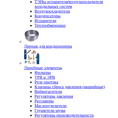
ТЭНы испарителя/воздухоохладителя
холодильных систем
Воздухоохладители
Конденсаторы
Испарители
Теплообменники
Дренаж для кондиционера
Линейные элементы
Фильтры
ТРВ и ЭРВ
Реле протока
Клапаны сброса давления (аварийные)
Виброгасители
Регуляторы давления
Рессиверы
Маслоотделители
Глушители шума
Регуляторы производительности