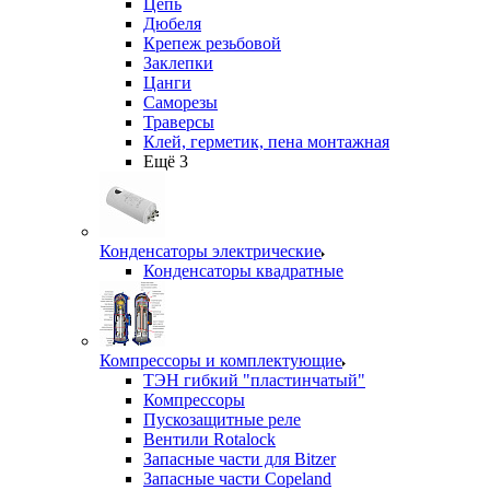
Цепь
Дюбеля
Крепеж резьбовой
Заклепки
Цанги
Саморезы
Траверсы
Клей, герметик, пена монтажная
Ещё 3
Конденсаторы электрические
Конденсаторы квадратные
Компрессоры и комплектующие
ТЭН гибкий "пластинчатый"
Компрессоры
Пускозащитные реле
Вентили Rotalock
Запасные части для Bitzer
Запасные части Copeland