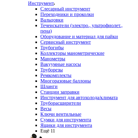
Инструмент
Слесарный инструмент
Переходники и проколки
Вальцовки
Течеискатели (электро., ультрофиолет.,
пена)
Оборудование и материал для пайки
Сервисный инструмент
Трубогибы
Коллекторы манометрические
Манометры
Вакуумные насосы
Труборезы
Ремкомплекты
Многоразовые баллоны
Шланги
Станции заправки
Инструмент для автохолода/климата
Труборасширители
Весы
Ключи вентильные
Сумки для инструмента
Ящики для инструмента
Ещё 11