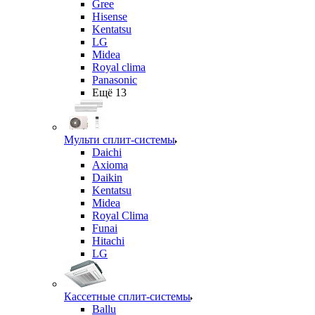
Gree
Hisense
Kentatsu
LG
Midea
Royal clima
Panasonic
Ещё 13
Мульти сплит-системы
Daichi
Axioma
Daikin
Kentatsu
Midea
Royal Clima
Funai
Hitachi
LG
Кассетные сплит-системы
Ballu