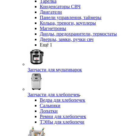
Тарелка
Конденсаторы СВЧ
Двигатели
Панели управления, таймеры
Кольца, треноги, коуплеры
Магнетроны
Диоды, предохранители, термостаты
Дверцы, замки, ручки свч
Ещё 1
Запчасти для мультиварок
Запчасти для хлебопечек
Ведра для хлебопечек
Сальники
Лопатки
Ремни для хлебопечек
ТЭНы для хлебопечи