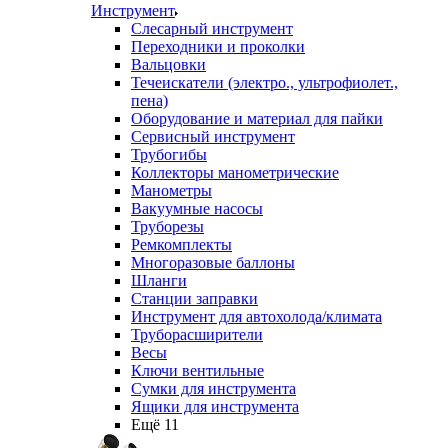
Инструмент
Слесарный инструмент
Переходники и проколки
Вальцовки
Течеискатели (электро., ультрофиолет.,
пена)
Оборудование и материал для пайки
Сервисный инструмент
Трубогибы
Коллекторы манометрические
Манометры
Вакуумные насосы
Труборезы
Ремкомплекты
Многоразовые баллоны
Шланги
Станции заправки
Инструмент для автохолода/климата
Труборасширители
Весы
Ключи вентильные
Сумки для инструмента
Ящики для инструмента
Ещё 11