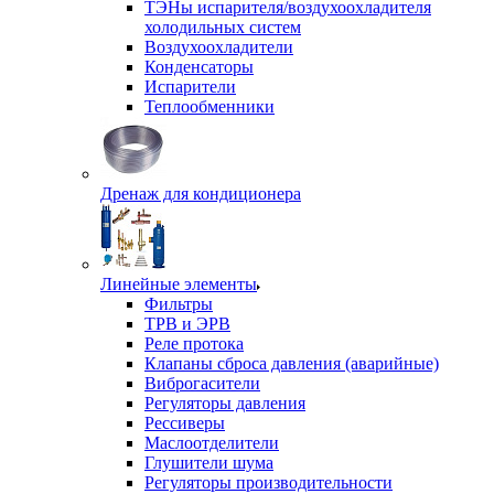
ТЭНы испарителя/воздухоохладителя
холодильных систем
Воздухоохладители
Конденсаторы
Испарители
Теплообменники
Дренаж для кондиционера
Линейные элементы
Фильтры
ТРВ и ЭРВ
Реле протока
Клапаны сброса давления (аварийные)
Виброгасители
Регуляторы давления
Рессиверы
Маслоотделители
Глушители шума
Регуляторы производительности