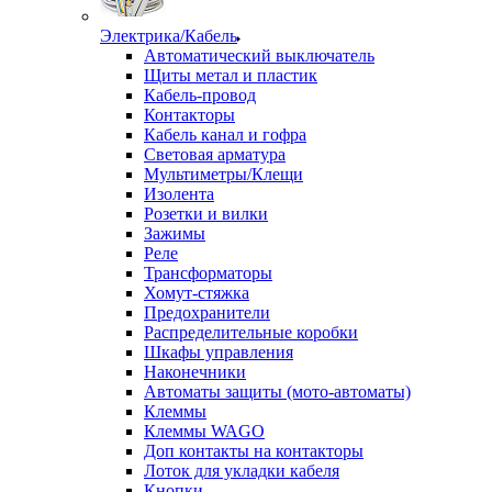
Электрика/Кабель
Автоматический выключатель
Щиты метал и пластик
Кабель-провод
Контакторы
Кабель канал и гофра
Световая арматура
Мультиметры/Клещи
Изолента
Розетки и вилки
Зажимы
Реле
Трансформаторы
Хомут-стяжка
Предохранители
Распределительные коробки
Шкафы управления
Наконечники
Автоматы защиты (мото-автоматы)
Клеммы
Клеммы WAGO
Доп контакты на контакторы
Лоток для укладки кабеля
Кнопки