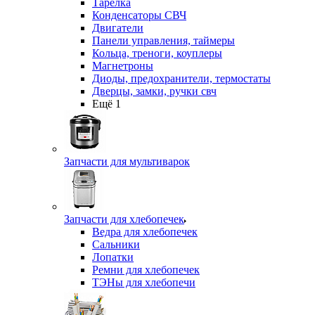
Тарелка
Конденсаторы СВЧ
Двигатели
Панели управления, таймеры
Кольца, треноги, коуплеры
Магнетроны
Диоды, предохранители, термостаты
Дверцы, замки, ручки свч
Ещё 1
Запчасти для мультиварок
Запчасти для хлебопечек
Ведра для хлебопечек
Сальники
Лопатки
Ремни для хлебопечек
ТЭНы для хлебопечи