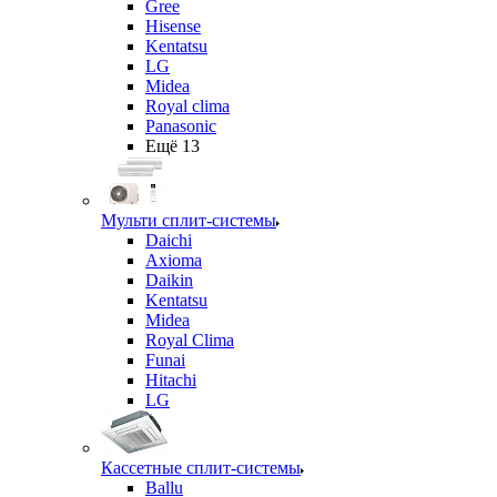
Gree
Hisense
Kentatsu
LG
Midea
Royal clima
Panasonic
Ещё 13
Мульти сплит-системы
Daichi
Axioma
Daikin
Kentatsu
Midea
Royal Clima
Funai
Hitachi
LG
Кассетные сплит-системы
Ballu