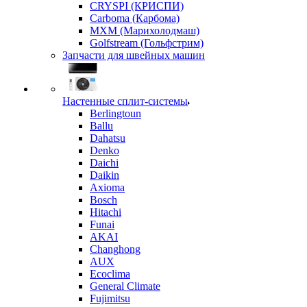
CRYSPI (КРИСПИ)
Carboma (Карбома)
MXM (Марихолодмаш)
Golfstream (Гольфстрим)
Запчасти для швейных машин
Настенные сплит-системы
Berlingtoun
Ballu
Dahatsu
Denko
Daichi
Daikin
Axioma
Bosch
Hitachi
Funai
AKAI
Changhong
AUX
Ecoclima
General Climate
Fujimitsu