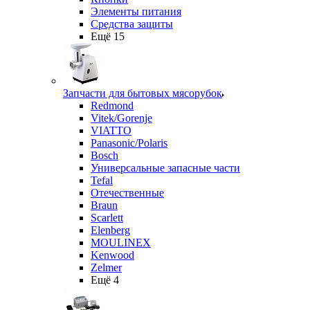
Элементы питания
Средства защиты
Ещё 15
Запчасти для бытовых мясорубок
Redmond
Vitek/Gorenje
VIATTO
Panasonic/Polaris
Bosch
Универсальные запасные части
Tefal
Отечественные
Braun
Scarlett
Elenberg
MOULINEX
Kenwood
Zelmer
Ещё 4