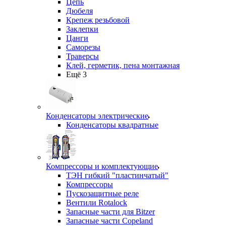
Цепь
Дюбеля
Крепеж резьбовой
Заклепки
Цанги
Саморезы
Траверсы
Клей, герметик, пена монтажная
Ещё 3
Конденсаторы электрические
Конденсаторы квадратные
Компрессоры и комплектующие
ТЭН гибкий "пластинчатый"
Компрессоры
Пускозащитные реле
Вентили Rotalock
Запасные части для Bitzer
Запасные части Copeland