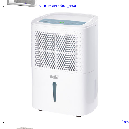
Системы обогрева
Осу