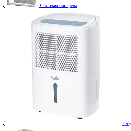
Системы обогрева
Осу