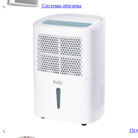
Системы обогрева
Осу