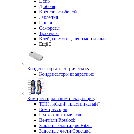
Цепь
Дюбеля
Крепеж резьбовой
Заклепки
Цанги
Саморезы
Траверсы
Клей, герметик, пена монтажная
Ещё 3
Конденсаторы электрические
Конденсаторы квадратные
Компрессоры и комплектующие
ТЭН гибкий "пластинчатый"
Компрессоры
Пускозащитные реле
Вентили Rotalock
Запасные части для Bitzer
Запасные части Copeland