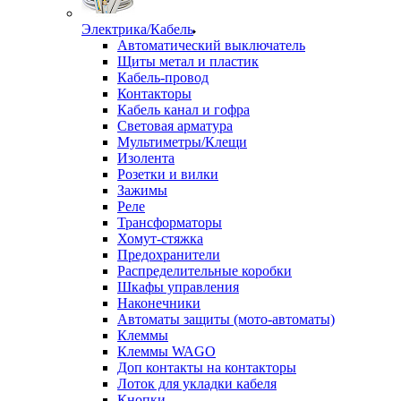
Электрика/Кабель
Автоматический выключатель
Щиты метал и пластик
Кабель-провод
Контакторы
Кабель канал и гофра
Световая арматура
Мультиметры/Клещи
Изолента
Розетки и вилки
Зажимы
Реле
Трансформаторы
Хомут-стяжка
Предохранители
Распределительные коробки
Шкафы управления
Наконечники
Автоматы защиты (мото-автоматы)
Клеммы
Клеммы WAGO
Доп контакты на контакторы
Лоток для укладки кабеля
Кнопки