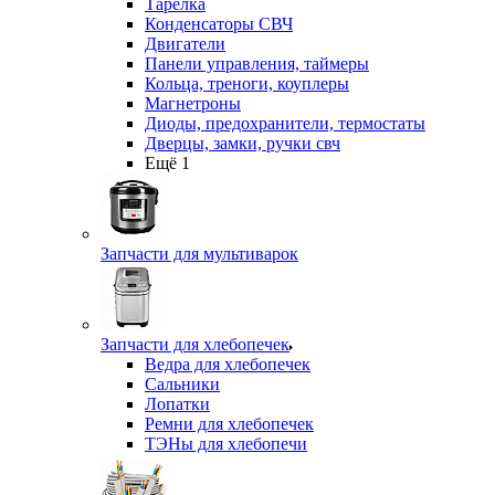
Тарелка
Конденсаторы СВЧ
Двигатели
Панели управления, таймеры
Кольца, треноги, коуплеры
Магнетроны
Диоды, предохранители, термостаты
Дверцы, замки, ручки свч
Ещё 1
Запчасти для мультиварок
Запчасти для хлебопечек
Ведра для хлебопечек
Сальники
Лопатки
Ремни для хлебопечек
ТЭНы для хлебопечи