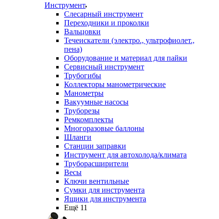
Инструмент
Слесарный инструмент
Переходники и проколки
Вальцовки
Течеискатели (электро., ультрофиолет.,
пена)
Оборудование и материал для пайки
Сервисный инструмент
Трубогибы
Коллекторы манометрические
Манометры
Вакуумные насосы
Труборезы
Ремкомплекты
Многоразовые баллоны
Шланги
Станции заправки
Инструмент для автохолода/климата
Труборасширители
Весы
Ключи вентильные
Сумки для инструмента
Ящики для инструмента
Ещё 11