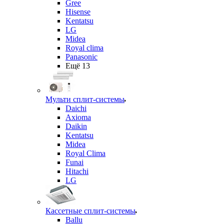
Gree
Hisense
Kentatsu
LG
Midea
Royal clima
Panasonic
Ещё 13
Мульти сплит-системы
Daichi
Axioma
Daikin
Kentatsu
Midea
Royal Clima
Funai
Hitachi
LG
Кассетные сплит-системы
Ballu