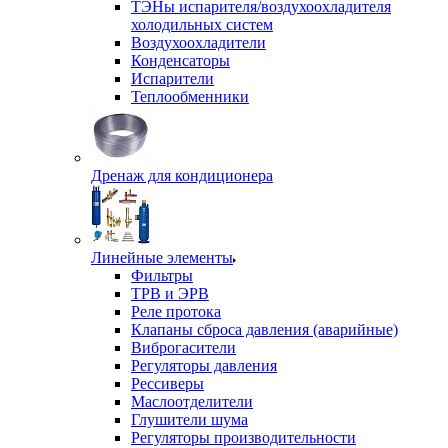
ТЭНы испарителя/воздухоохладителя
холодильных систем
Воздухоохладители
Конденсаторы
Испарители
Теплообменники
Дренаж для кондиционера
Линейные элементы
Фильтры
ТРВ и ЭРВ
Реле протока
Клапаны сброса давления (аварийные)
Виброгасители
Регуляторы давления
Рессиверы
Маслоотделители
Глушители шума
Регуляторы производительности