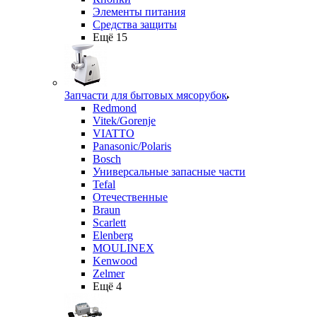
Элементы питания
Средства защиты
Ещё 15
Запчасти для бытовых мясорубок
Redmond
Vitek/Gorenje
VIATTO
Panasonic/Polaris
Bosch
Универсальные запасные части
Tefal
Отечественные
Braun
Scarlett
Elenberg
MOULINEX
Kenwood
Zelmer
Ещё 4