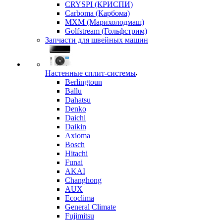
CRYSPI (КРИСПИ)
Carboma (Карбома)
MXM (Марихолодмаш)
Golfstream (Гольфстрим)
Запчасти для швейных машин
Настенные сплит-системы
Berlingtoun
Ballu
Dahatsu
Denko
Daichi
Daikin
Axioma
Bosch
Hitachi
Funai
AKAI
Changhong
AUX
Ecoclima
General Climate
Fujimitsu