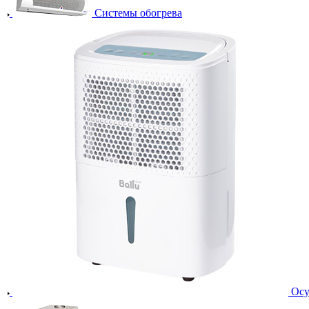
Системы обогрева
Осу