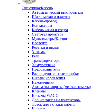
Электрика/Кабель
Автоматический выключатель
Щиты метал и пластик
Кабель-провод
Контакторы
Кабель канал и гофра
Световая арматура
Мультиметры/Клещи
Изолента
Розетки и вилки
Зажимы
Реле
Трансформаторы
Хомут-стяжка
Предохранители
Распределительные коробки
Шкафы управления
Наконечники
Автоматы защиты (мото-автоматы)
Клеммы
Клеммы WAGO
Доп контакты на контакторы
Лоток для укладки кабеля
Кнопки