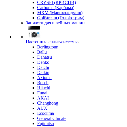
CRYSPI (КРИСПИ)
Carboma (Карбома)
MXM (Марихолодмаш)
Golfstream (Гольфстрим)
Запчасти для швейных машин
Настенные сплит-системы
Berlingtoun
Ballu
Dahatsu
Denko
Daichi
Daikin
Axioma
Bosch
Hitachi
Funai
AKAI
Changhong
AUX
Ecoclima
General Climate
Fujimitsu