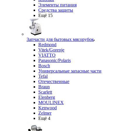
Элементы питания
Средства защиты
Ещё 15
Запчасти для бытовых мясорубок
Redmond
Vitek/Gorenje
VIATTO
Panasonic/Polaris
Bosch
Универсальные запасные части
Tefal
Отечественные
Braun
Scarlett
Elenberg
MOULINEX
Kenwood
Zelmer
Ещё 4