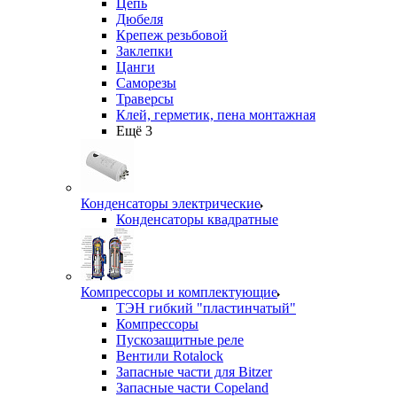
Цепь
Дюбеля
Крепеж резьбовой
Заклепки
Цанги
Саморезы
Траверсы
Клей, герметик, пена монтажная
Ещё 3
Конденсаторы электрические
Конденсаторы квадратные
Компрессоры и комплектующие
ТЭН гибкий "пластинчатый"
Компрессоры
Пускозащитные реле
Вентили Rotalock
Запасные части для Bitzer
Запасные части Copeland