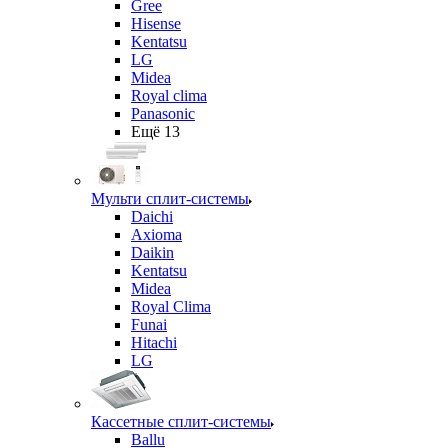
Gree
Hisense
Kentatsu
LG
Midea
Royal clima
Panasonic
Ещё 13
Мульти сплит-системы
Daichi
Axioma
Daikin
Kentatsu
Midea
Royal Clima
Funai
Hitachi
LG
Кассетные сплит-системы
Ballu