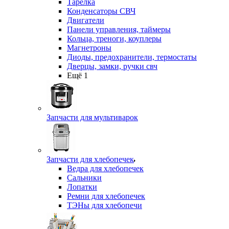
Тарелка
Конденсаторы СВЧ
Двигатели
Панели управления, таймеры
Кольца, треноги, коуплеры
Магнетроны
Диоды, предохранители, термостаты
Дверцы, замки, ручки свч
Ещё 1
Запчасти для мультиварок
Запчасти для хлебопечек
Ведра для хлебопечек
Сальники
Лопатки
Ремни для хлебопечек
ТЭНы для хлебопечи