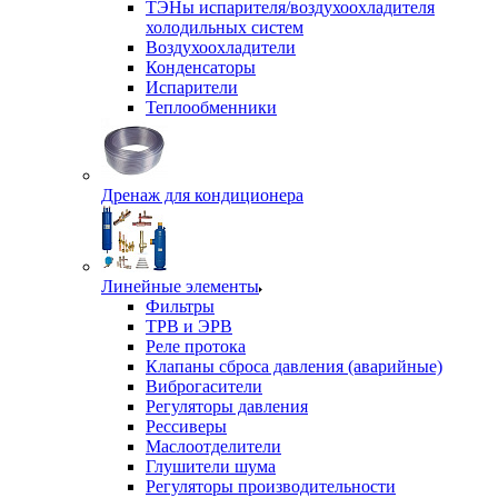
ТЭНы испарителя/воздухоохладителя
холодильных систем
Воздухоохладители
Конденсаторы
Испарители
Теплообменники
Дренаж для кондиционера
Линейные элементы
Фильтры
ТРВ и ЭРВ
Реле протока
Клапаны сброса давления (аварийные)
Виброгасители
Регуляторы давления
Рессиверы
Маслоотделители
Глушители шума
Регуляторы производительности