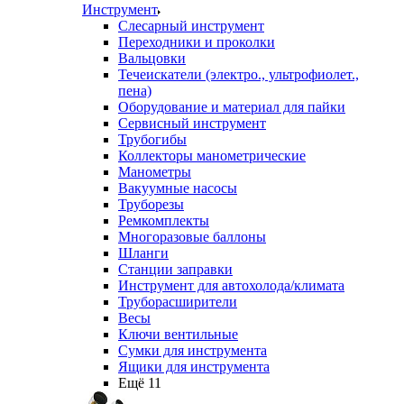
Инструмент
Слесарный инструмент
Переходники и проколки
Вальцовки
Течеискатели (электро., ультрофиолет.,
пена)
Оборудование и материал для пайки
Сервисный инструмент
Трубогибы
Коллекторы манометрические
Манометры
Вакуумные насосы
Труборезы
Ремкомплекты
Многоразовые баллоны
Шланги
Станции заправки
Инструмент для автохолода/климата
Труборасширители
Весы
Ключи вентильные
Сумки для инструмента
Ящики для инструмента
Ещё 11