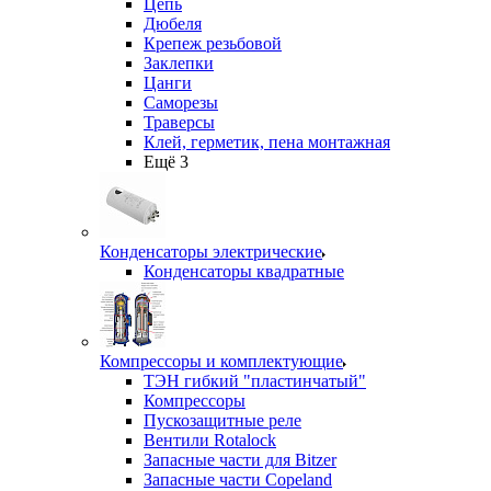
Цепь
Дюбеля
Крепеж резьбовой
Заклепки
Цанги
Саморезы
Траверсы
Клей, герметик, пена монтажная
Ещё 3
Конденсаторы электрические
Конденсаторы квадратные
Компрессоры и комплектующие
ТЭН гибкий "пластинчатый"
Компрессоры
Пускозащитные реле
Вентили Rotalock
Запасные части для Bitzer
Запасные части Copeland