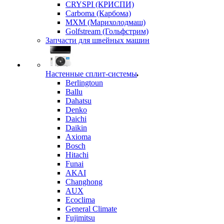
CRYSPI (КРИСПИ)
Carboma (Карбома)
MXM (Марихолодмаш)
Golfstream (Гольфстрим)
Запчасти для швейных машин
Настенные сплит-системы
Berlingtoun
Ballu
Dahatsu
Denko
Daichi
Daikin
Axioma
Bosch
Hitachi
Funai
AKAI
Changhong
AUX
Ecoclima
General Climate
Fujimitsu