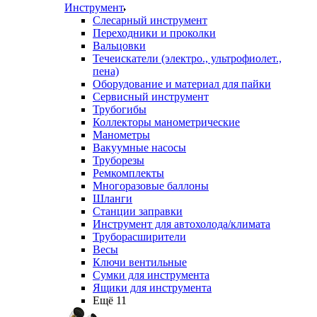
Инструмент
Слесарный инструмент
Переходники и проколки
Вальцовки
Течеискатели (электро., ультрофиолет.,
пена)
Оборудование и материал для пайки
Сервисный инструмент
Трубогибы
Коллекторы манометрические
Манометры
Вакуумные насосы
Труборезы
Ремкомплекты
Многоразовые баллоны
Шланги
Станции заправки
Инструмент для автохолода/климата
Труборасширители
Весы
Ключи вентильные
Сумки для инструмента
Ящики для инструмента
Ещё 11