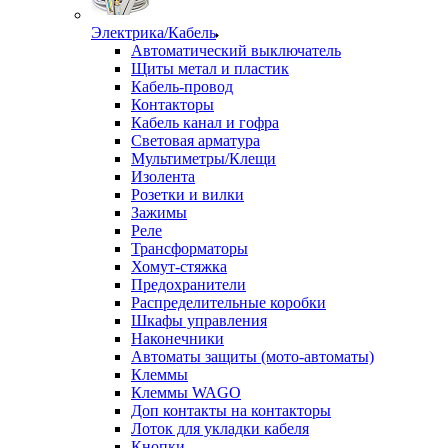
Электрика/Кабель
Автоматический выключатель
Щиты метал и пластик
Кабель-провод
Контакторы
Кабель канал и гофра
Световая арматура
Мультиметры/Клещи
Изолента
Розетки и вилки
Зажимы
Реле
Трансформаторы
Хомут-стяжка
Предохранители
Распределительные коробки
Шкафы управления
Наконечники
Автоматы защиты (мото-автоматы)
Клеммы
Клеммы WAGO
Доп контакты на контакторы
Лоток для укладки кабеля
Кнопки