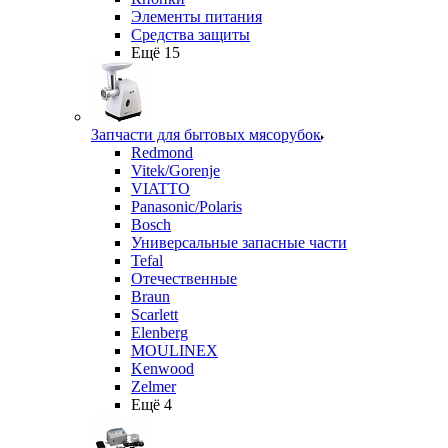
Элементы питания
Средства защиты
Ещё 15
Запчасти для бытовых мясорубок
Redmond
Vitek/Gorenje
VIATTO
Panasonic/Polaris
Bosch
Универсальные запасные части
Tefal
Отечественные
Braun
Scarlett
Elenberg
MOULINEX
Kenwood
Zelmer
Ещё 4