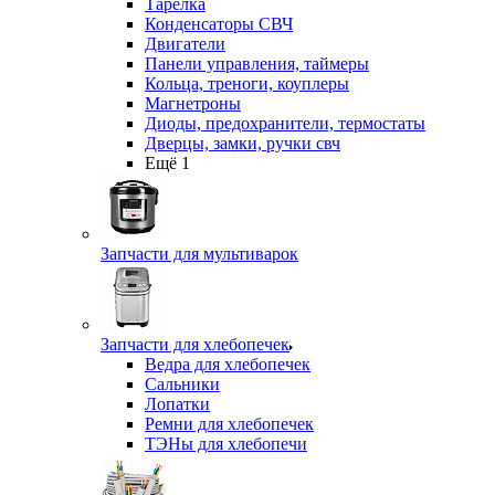
Тарелка
Конденсаторы СВЧ
Двигатели
Панели управления, таймеры
Кольца, треноги, коуплеры
Магнетроны
Диоды, предохранители, термостаты
Дверцы, замки, ручки свч
Ещё 1
Запчасти для мультиварок
Запчасти для хлебопечек
Ведра для хлебопечек
Сальники
Лопатки
Ремни для хлебопечек
ТЭНы для хлебопечи