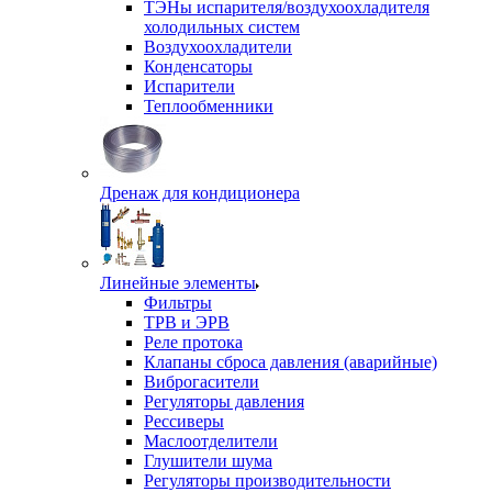
ТЭНы испарителя/воздухоохладителя
холодильных систем
Воздухоохладители
Конденсаторы
Испарители
Теплообменники
Дренаж для кондиционера
Линейные элементы
Фильтры
ТРВ и ЭРВ
Реле протока
Клапаны сброса давления (аварийные)
Виброгасители
Регуляторы давления
Рессиверы
Маслоотделители
Глушители шума
Регуляторы производительности