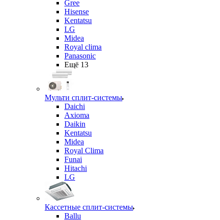
Gree
Hisense
Kentatsu
LG
Midea
Royal clima
Panasonic
Ещё 13
Мульти сплит-системы
Daichi
Axioma
Daikin
Kentatsu
Midea
Royal Clima
Funai
Hitachi
LG
Кассетные сплит-системы
Ballu