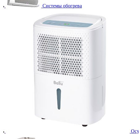
Системы обогрева
Осу