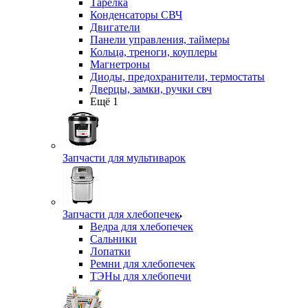
Тарелка
Конденсаторы СВЧ
Двигатели
Панели управления, таймеры
Кольца, треноги, коуплеры
Магнетроны
Диоды, предохранители, термостаты
Дверцы, замки, ручки свч
Ещё 1
Запчасти для мультиварок
Запчасти для хлебопечек
Ведра для хлебопечек
Сальники
Лопатки
Ремни для хлебопечек
ТЭНы для хлебопечи