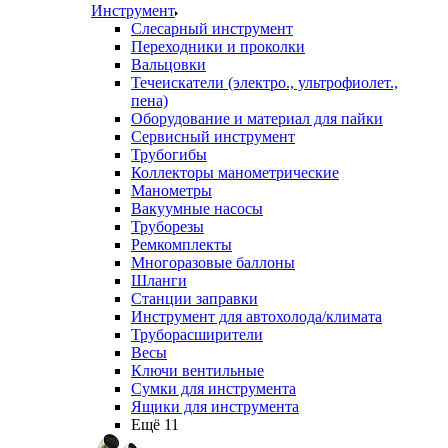
Инструмент
Слесарный инструмент
Переходники и проколки
Вальцовки
Течеискатели (электро., ультрофиолет.,
пена)
Оборудование и материал для пайки
Сервисный инструмент
Трубогибы
Коллекторы манометрические
Манометры
Вакуумные насосы
Труборезы
Ремкомплекты
Многоразовые баллоны
Шланги
Станции заправки
Инструмент для автохолода/климата
Труборасширители
Весы
Ключи вентильные
Сумки для инструмента
Ящики для инструмента
Ещё 11