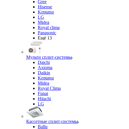
Gree
Hisense
Kentatsu
LG
Midea
Royal clima
Panasonic
Ещё 13
Мульти сплит-системы
Daichi
Axioma
Daikin
Kentatsu
Midea
Royal Clima
Funai
Hitachi
LG
Кассетные сплит-системы
Ballu