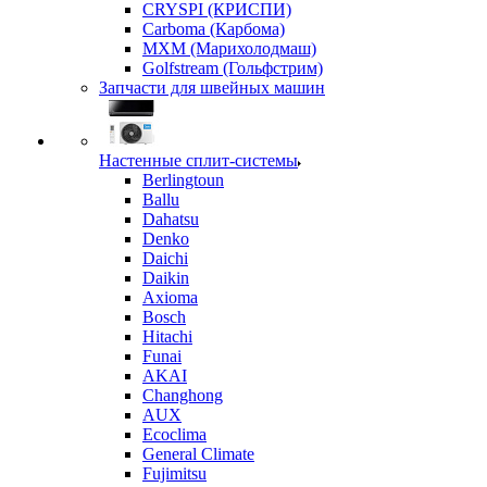
CRYSPI (КРИСПИ)
Carboma (Карбома)
MXM (Марихолодмаш)
Golfstream (Гольфстрим)
Запчасти для швейных машин
Настенные сплит-системы
Berlingtoun
Ballu
Dahatsu
Denko
Daichi
Daikin
Axioma
Bosch
Hitachi
Funai
AKAI
Changhong
AUX
Ecoclima
General Climate
Fujimitsu