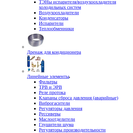
ТЭНы испарителя/воздухоохладителя
холодильных систем
Воздухоохладители
Конденсаторы
Испарители
Теплообменники
Дренаж для кондиционера
Линейные элементы
Фильтры
ТРВ и ЭРВ
Реле протока
Клапаны сброса давления (аварийные)
Виброгасители
Регуляторы давления
Рессиверы
Маслоотделители
Глушители шума
Регуляторы производительности