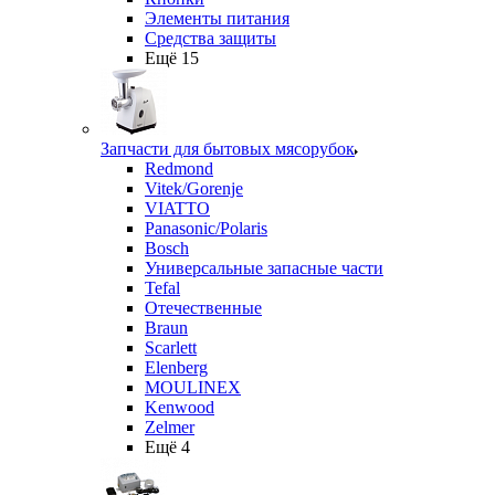
Элементы питания
Средства защиты
Ещё 15
Запчасти для бытовых мясорубок
Redmond
Vitek/Gorenje
VIATTO
Panasonic/Polaris
Bosch
Универсальные запасные части
Tefal
Отечественные
Braun
Scarlett
Elenberg
MOULINEX
Kenwood
Zelmer
Ещё 4