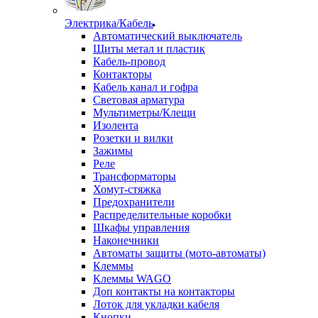
Электрика/Кабель
Автоматический выключатель
Щиты метал и пластик
Кабель-провод
Контакторы
Кабель канал и гофра
Световая арматура
Мультиметры/Клещи
Изолента
Розетки и вилки
Зажимы
Реле
Трансформаторы
Хомут-стяжка
Предохранители
Распределительные коробки
Шкафы управления
Наконечники
Автоматы защиты (мото-автоматы)
Клеммы
Клеммы WAGO
Доп контакты на контакторы
Лоток для укладки кабеля
Кнопки