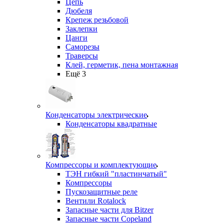
Цепь
Дюбеля
Крепеж резьбовой
Заклепки
Цанги
Саморезы
Траверсы
Клей, герметик, пена монтажная
Ещё 3
Конденсаторы электрические
Конденсаторы квадратные
Компрессоры и комплектующие
ТЭН гибкий "пластинчатый"
Компрессоры
Пускозащитные реле
Вентили Rotalock
Запасные части для Bitzer
Запасные части Copeland