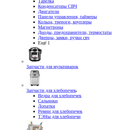
Тарелка
Конденсаторы СВЧ
Двигатели
Панели управления, таймеры
Кольца, треноги, коуплеры
Магнетроны
Диоды, предохранители, термостаты
Дверцы, замки, ручки свч
Ещё 1
Запчасти для мультиварок
Запчасти для хлебопечек
Ведра для хлебопечек
Сальники
Лопатки
Ремни для хлебопечек
ТЭНы для хлебопечи