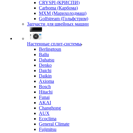
CRYSPI (КРИСПИ)
Carboma (Карбома)
MXM (Марихолодмаш)
Golfstream (Гольфстрим)
Запчасти для швейных машин
Настенные сплит-системы
Berlingtoun
Ballu
Dahatsu
Denko
Daichi
Daikin
Axioma
Bosch
Hitachi
Funai
AKAI
Changhong
AUX
Ecoclima
General Climate
Fujimitsu