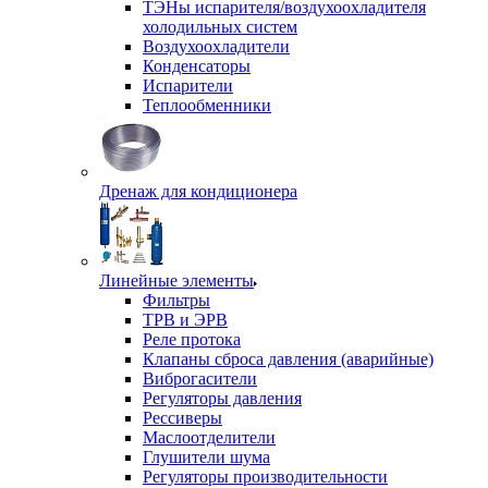
ТЭНы испарителя/воздухоохладителя
холодильных систем
Воздухоохладители
Конденсаторы
Испарители
Теплообменники
Дренаж для кондиционера
Линейные элементы
Фильтры
ТРВ и ЭРВ
Реле протока
Клапаны сброса давления (аварийные)
Виброгасители
Регуляторы давления
Рессиверы
Маслоотделители
Глушители шума
Регуляторы производительности