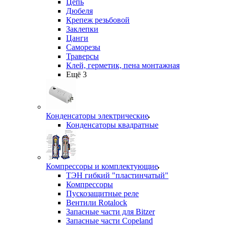
Цепь
Дюбеля
Крепеж резьбовой
Заклепки
Цанги
Саморезы
Траверсы
Клей, герметик, пена монтажная
Ещё 3
Конденсаторы электрические
Конденсаторы квадратные
Компрессоры и комплектующие
ТЭН гибкий "пластинчатый"
Компрессоры
Пускозащитные реле
Вентили Rotalock
Запасные части для Bitzer
Запасные части Copeland