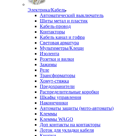
Электрика/Кабель
Автоматический выключатель
Щиты метал и пластик
Кабель-провод
Контакторы
Кабель канал и гофра
Световая арматура
Мультиметры/Клещи
Изолента
Розетки и вилки
Зажимы
Реле
Трансформаторы
Хомут-стяжка
Предохранители
Распределительные коробки
Шкафы управления
Наконечники
Автоматы защиты (мото-автоматы)
Клеммы
Клеммы WAGO
Доп контакты на контакторы
Лоток для укладки кабеля
Кнопки