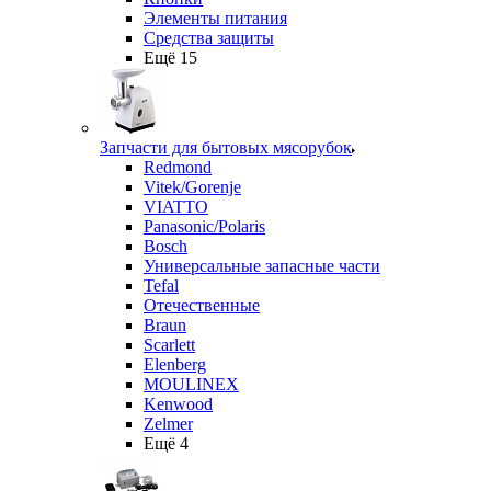
Элементы питания
Средства защиты
Ещё 15
Запчасти для бытовых мясорубок
Redmond
Vitek/Gorenje
VIATTO
Panasonic/Polaris
Bosch
Универсальные запасные части
Tefal
Отечественные
Braun
Scarlett
Elenberg
MOULINEX
Kenwood
Zelmer
Ещё 4