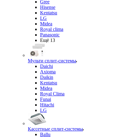
Gree
Hisense
Kentatsu
LG
Midea
Royal clima
Panasonic
Ещё 13
Мульти сплит-системы
Daichi
Axioma
Daikin
Kentatsu
Midea
Royal Clima
Funai
Hitachi
LG
Кассетные сплит-системы
Ballu