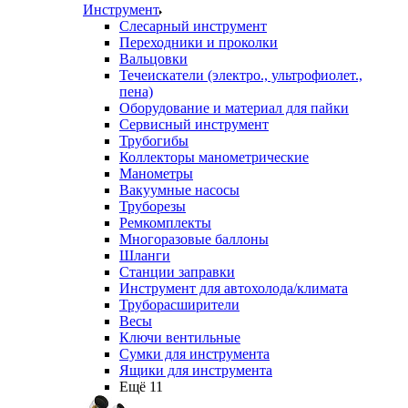
Инструмент
Слесарный инструмент
Переходники и проколки
Вальцовки
Течеискатели (электро., ультрофиолет.,
пена)
Оборудование и материал для пайки
Сервисный инструмент
Трубогибы
Коллекторы манометрические
Манометры
Вакуумные насосы
Труборезы
Ремкомплекты
Многоразовые баллоны
Шланги
Станции заправки
Инструмент для автохолода/климата
Труборасширители
Весы
Ключи вентильные
Сумки для инструмента
Ящики для инструмента
Ещё 11