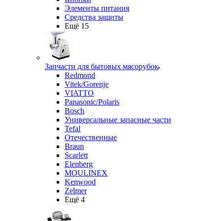
Элементы питания
Средства защиты
Ещё 15
Запчасти для бытовых мясорубок
Redmond
Vitek/Gorenje
VIATTO
Panasonic/Polaris
Bosch
Универсальные запасные части
Tefal
Отечественные
Braun
Scarlett
Elenberg
MOULINEX
Kenwood
Zelmer
Ещё 4