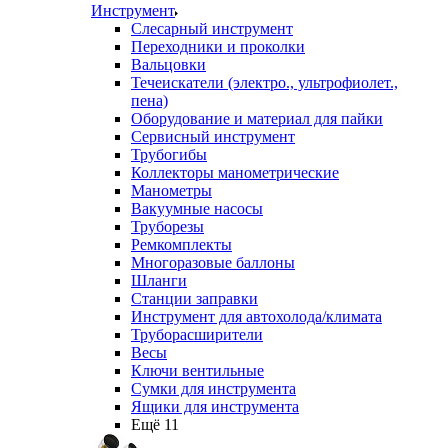
Инструмент
Слесарный инструмент
Переходники и проколки
Вальцовки
Течеискатели (электро., ультрофиолет.,
пена)
Оборудование и материал для пайки
Сервисный инструмент
Трубогибы
Коллекторы манометрические
Манометры
Вакуумные насосы
Труборезы
Ремкомплекты
Многоразовые баллоны
Шланги
Станции заправки
Инструмент для автохолода/климата
Труборасширители
Весы
Ключи вентильные
Сумки для инструмента
Ящики для инструмента
Ещё 11