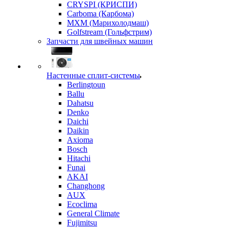
CRYSPI (КРИСПИ)
Carboma (Карбома)
MXM (Марихолодмаш)
Golfstream (Гольфстрим)
Запчасти для швейных машин
Настенные сплит-системы
Berlingtoun
Ballu
Dahatsu
Denko
Daichi
Daikin
Axioma
Bosch
Hitachi
Funai
AKAI
Changhong
AUX
Ecoclima
General Climate
Fujimitsu