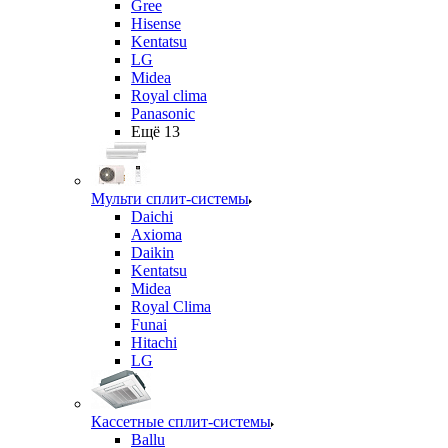
Gree
Hisense
Kentatsu
LG
Midea
Royal clima
Panasonic
Ещё 13
Мульти сплит-системы
Daichi
Axioma
Daikin
Kentatsu
Midea
Royal Clima
Funai
Hitachi
LG
Кассетные сплит-системы
Ballu