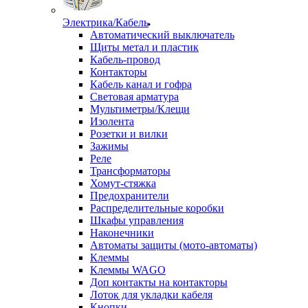
Электрика/Кабель
Автоматический выключатель
Щиты метал и пластик
Кабель-провод
Контакторы
Кабель канал и гофра
Световая арматура
Мультиметры/Клещи
Изолента
Розетки и вилки
Зажимы
Реле
Трансформаторы
Хомут-стяжка
Предохранители
Распределительные коробки
Шкафы управления
Наконечники
Автоматы защиты (мото-автоматы)
Клеммы
Клеммы WAGO
Доп контакты на контакторы
Лоток для укладки кабеля
Кнопки