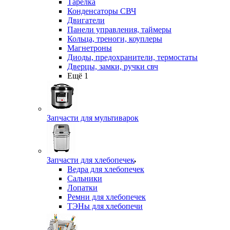
Тарелка
Конденсаторы СВЧ
Двигатели
Панели управления, таймеры
Кольца, треноги, коуплеры
Магнетроны
Диоды, предохранители, термостаты
Дверцы, замки, ручки свч
Ещё 1
Запчасти для мультиварок
Запчасти для хлебопечек
Ведра для хлебопечек
Сальники
Лопатки
Ремни для хлебопечек
ТЭНы для хлебопечи