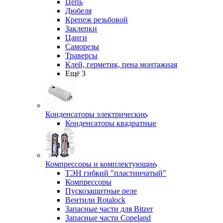
Цепь
Дюбеля
Крепеж резьбовой
Заклепки
Цанги
Саморезы
Траверсы
Клей, герметик, пена монтажная
Ещё 3
Конденсаторы электрические
Конденсаторы квадратные
Компрессоры и комплектующие
ТЭН гибкий "пластинчатый"
Компрессоры
Пускозащитные реле
Вентили Rotalock
Запасные части для Bitzer
Запасные части Copeland