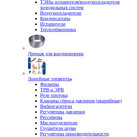
ТЭНы испарителя/воздухоохладителя
холодильных систем
Воздухоохладители
Конденсаторы
Испарители
Теплообменники
Дренаж для кондиционера
Линейные элементы
Фильтры
ТРВ и ЭРВ
Реле протока
Клапаны сброса давления (аварийные)
Виброгасители
Регуляторы давления
Рессиверы
Маслоотделители
Глушители шума
Регуляторы производительности