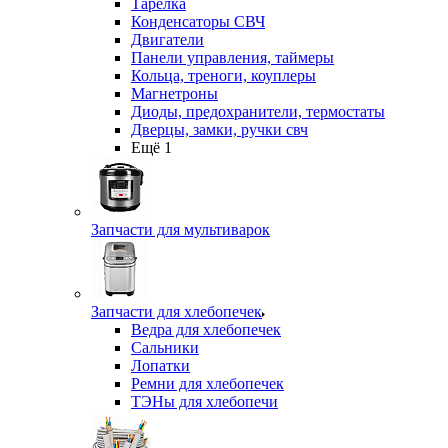
Тарелка
Конденсаторы СВЧ
Двигатели
Панели управления, таймеры
Кольца, треноги, коуплеры
Магнетроны
Диоды, предохранители, термостаты
Дверцы, замки, ручки свч
Ещё 1
Запчасти для мультиварок
Запчасти для хлебопечек
Ведра для хлебопечек
Сальники
Лопатки
Ремни для хлебопечек
ТЭНы для хлебопечи