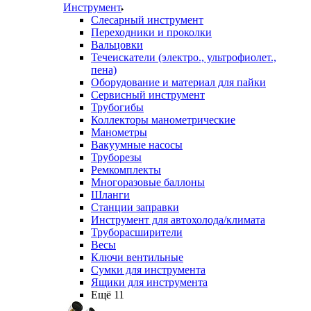
Инструмент
Слесарный инструмент
Переходники и проколки
Вальцовки
Течеискатели (электро., ультрофиолет.,
пена)
Оборудование и материал для пайки
Сервисный инструмент
Трубогибы
Коллекторы манометрические
Манометры
Вакуумные насосы
Труборезы
Ремкомплекты
Многоразовые баллоны
Шланги
Станции заправки
Инструмент для автохолода/климата
Труборасширители
Весы
Ключи вентильные
Сумки для инструмента
Ящики для инструмента
Ещё 11