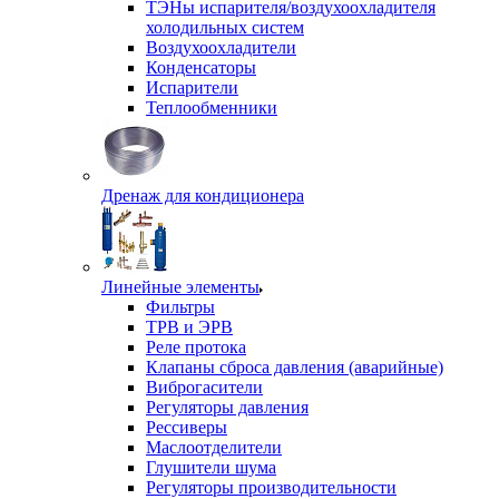
ТЭНы испарителя/воздухоохладителя
холодильных систем
Воздухоохладители
Конденсаторы
Испарители
Теплообменники
Дренаж для кондиционера
Линейные элементы
Фильтры
ТРВ и ЭРВ
Реле протока
Клапаны сброса давления (аварийные)
Виброгасители
Регуляторы давления
Рессиверы
Маслоотделители
Глушители шума
Регуляторы производительности