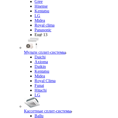
Gree
Hisense
Kentatsu
LG
Midea
Royal clima
Panasonic
Ещё 13
Мульти сплит-системы
Daichi
Axioma
Daikin
Kentatsu
Midea
Royal Clima
Funai
Hitachi
LG
Кассетные сплит-системы
Ballu