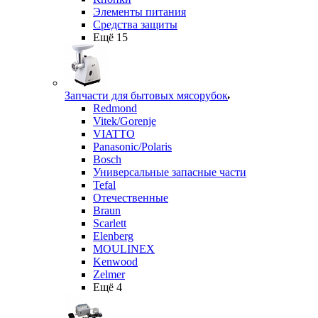
Элементы питания
Средства защиты
Ещё 15
Запчасти для бытовых мясорубок
Redmond
Vitek/Gorenje
VIATTO
Panasonic/Polaris
Bosch
Универсальные запасные части
Tefal
Отечественные
Braun
Scarlett
Elenberg
MOULINEX
Kenwood
Zelmer
Ещё 4