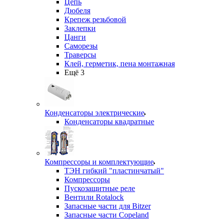
Цепь
Дюбеля
Крепеж резьбовой
Заклепки
Цанги
Саморезы
Траверсы
Клей, герметик, пена монтажная
Ещё 3
Конденсаторы электрические
Конденсаторы квадратные
Компрессоры и комплектующие
ТЭН гибкий "пластинчатый"
Компрессоры
Пускозащитные реле
Вентили Rotalock
Запасные части для Bitzer
Запасные части Copeland