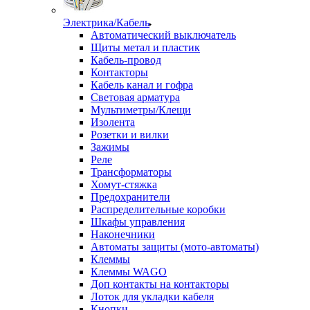
Электрика/Кабель
Автоматический выключатель
Щиты метал и пластик
Кабель-провод
Контакторы
Кабель канал и гофра
Световая арматура
Мультиметры/Клещи
Изолента
Розетки и вилки
Зажимы
Реле
Трансформаторы
Хомут-стяжка
Предохранители
Распределительные коробки
Шкафы управления
Наконечники
Автоматы защиты (мото-автоматы)
Клеммы
Клеммы WAGO
Доп контакты на контакторы
Лоток для укладки кабеля
Кнопки