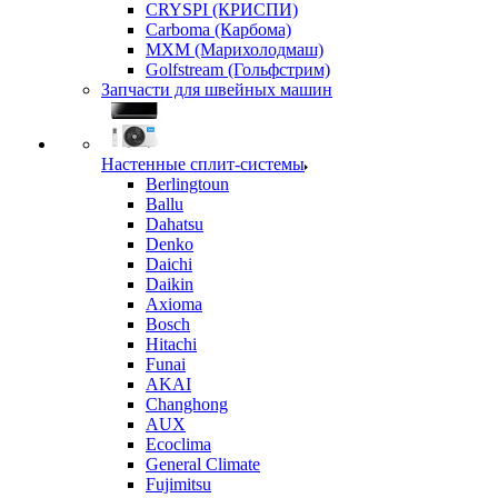
CRYSPI (КРИСПИ)
Carboma (Карбома)
MXM (Марихолодмаш)
Golfstream (Гольфстрим)
Запчасти для швейных машин
Настенные сплит-системы
Berlingtoun
Ballu
Dahatsu
Denko
Daichi
Daikin
Axioma
Bosch
Hitachi
Funai
AKAI
Changhong
AUX
Ecoclima
General Climate
Fujimitsu