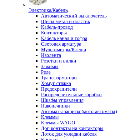
Электрика/Кабель
Автоматический выключатель
Щиты метал и пластик
Кабель-провод
Контакторы
Кабель канал и гофра
Световая арматура
Мультиметры/Клещи
Изолента
Розетки и вилки
Зажимы
Реле
Трансформаторы
Хомут-стяжка
Предохранители
Распределительные коробки
Шкафы управления
Наконечники
Автоматы защиты (мото-автоматы)
Клеммы
Клеммы WAGO
Доп контакты на контакторы
Лоток для укладки кабеля
Кнопки