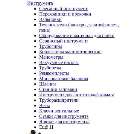
Инструмент
Слесарный инструмент
Переходники и проколки
Вальцовки
Течеискатели (электро., ультрофиолет.,
пена)
Оборудование и материал для пайки
Сервисный инструмент
Трубогибы
Коллекторы манометрические
Манометры
Вакуумные насосы
Труборезы
Ремкомплекты
Многоразовые баллоны
Шланги
Станции заправки
Инструмент для автохолода/климата
Труборасширители
Весы
Ключи вентильные
Сумки для инструмента
Ящики для инструмента
Ещё 11