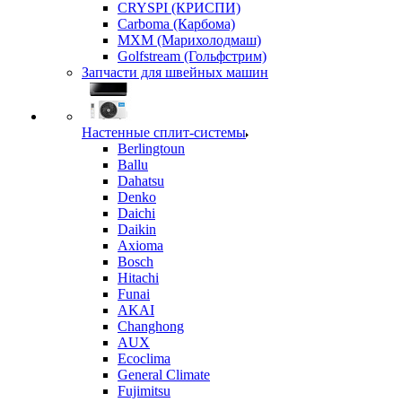
CRYSPI (КРИСПИ)
Carboma (Карбома)
MXM (Марихолодмаш)
Golfstream (Гольфстрим)
Запчасти для швейных машин
Настенные сплит-системы
Berlingtoun
Ballu
Dahatsu
Denko
Daichi
Daikin
Axioma
Bosch
Hitachi
Funai
AKAI
Changhong
AUX
Ecoclima
General Climate
Fujimitsu