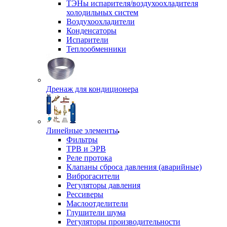
ТЭНы испарителя/воздухоохладителя
холодильных систем
Воздухоохладители
Конденсаторы
Испарители
Теплообменники
Дренаж для кондиционера
Линейные элементы
Фильтры
ТРВ и ЭРВ
Реле протока
Клапаны сброса давления (аварийные)
Виброгасители
Регуляторы давления
Рессиверы
Маслоотделители
Глушители шума
Регуляторы производительности