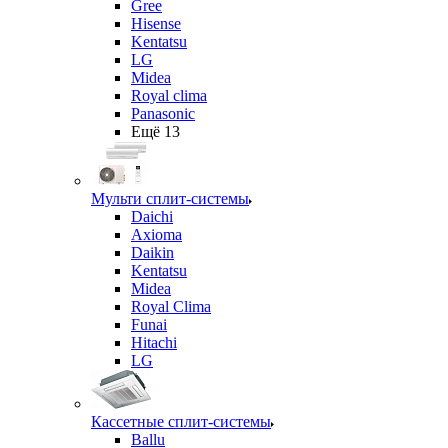
Gree
Hisense
Kentatsu
LG
Midea
Royal clima
Panasonic
Ещё 13
Мульти сплит-системы
Daichi
Axioma
Daikin
Kentatsu
Midea
Royal Clima
Funai
Hitachi
LG
Кассетные сплит-системы
Ballu