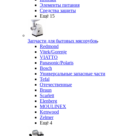
Элементы питания
Средства защиты
Ещё 15
Запчасти для бытовых мясорубок
Redmond
Vitek/Gorenje
VIATTO
Panasonic/Polaris
Bosch
Универсальные запасные части
Tefal
Отечественные
Braun
Scarlett
Elenberg
MOULINEX
Kenwood
Zelmer
Ещё 4