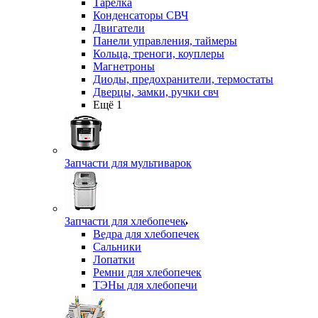
Тарелка
Конденсаторы СВЧ
Двигатели
Панели управления, таймеры
Кольца, треноги, коуплеры
Магнетроны
Диоды, предохранители, термостаты
Дверцы, замки, ручки свч
Ещё 1
Запчасти для мультиварок
Запчасти для хлебопечек
Ведра для хлебопечек
Сальники
Лопатки
Ремни для хлебопечек
ТЭНы для хлебопечи