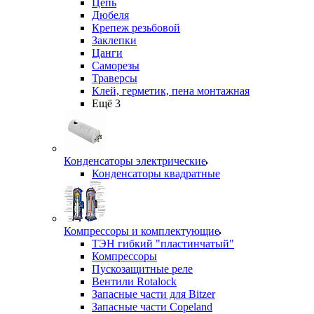
Цепь
Дюбеля
Крепеж резьбовой
Заклепки
Цанги
Саморезы
Траверсы
Клей, герметик, пена монтажная
Ещё 3
Конденсаторы электрические
Конденсаторы квадратные
Компрессоры и комплектующие
ТЭН гибкий "пластинчатый"
Компрессоры
Пускозащитные реле
Вентили Rotalock
Запасные части для Bitzer
Запасные части Copeland