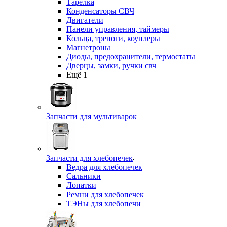
Тарелка
Конденсаторы СВЧ
Двигатели
Панели управления, таймеры
Кольца, треноги, коуплеры
Магнетроны
Диоды, предохранители, термостаты
Дверцы, замки, ручки свч
Ещё 1
Запчасти для мультиварок
Запчасти для хлебопечек
Ведра для хлебопечек
Сальники
Лопатки
Ремни для хлебопечек
ТЭНы для хлебопечи