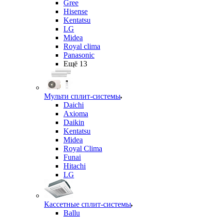
Gree
Hisense
Kentatsu
LG
Midea
Royal clima
Panasonic
Ещё 13
Мульти сплит-системы
Daichi
Axioma
Daikin
Kentatsu
Midea
Royal Clima
Funai
Hitachi
LG
Кассетные сплит-системы
Ballu