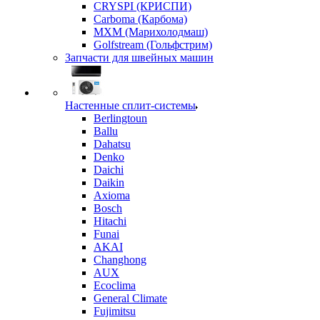
CRYSPI (КРИСПИ)
Carboma (Карбома)
MXM (Марихолодмаш)
Golfstream (Гольфстрим)
Запчасти для швейных машин
Настенные сплит-системы
Berlingtoun
Ballu
Dahatsu
Denko
Daichi
Daikin
Axioma
Bosch
Hitachi
Funai
AKAI
Changhong
AUX
Ecoclima
General Climate
Fujimitsu