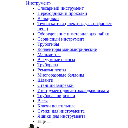
Инструмент
Слесарный инструмент
Переходники и проколки
Вальцовки
Течеискатели (электро., ультрофиолет.,
пена)
Оборудование и материал для пайки
Сервисный инструмент
Трубогибы
Коллекторы манометрические
Манометры
Вакуумные насосы
Труборезы
Ремкомплекты
Многоразовые баллоны
Шланги
Станции заправки
Инструмент для автохолода/климата
Труборасширители
Весы
Ключи вентильные
Сумки для инструмента
Ящики для инструмента
Ещё 11