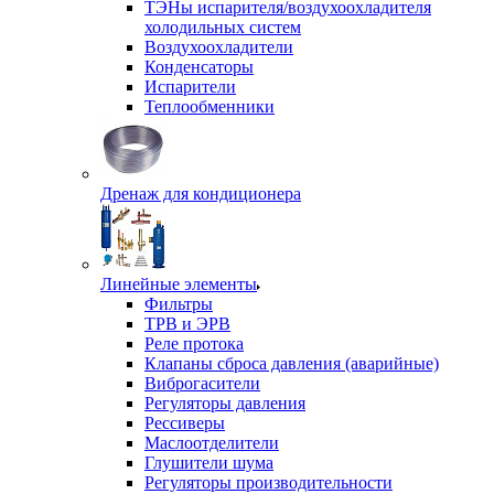
ТЭНы испарителя/воздухоохладителя
холодильных систем
Воздухоохладители
Конденсаторы
Испарители
Теплообменники
Дренаж для кондиционера
Линейные элементы
Фильтры
ТРВ и ЭРВ
Реле протока
Клапаны сброса давления (аварийные)
Виброгасители
Регуляторы давления
Рессиверы
Маслоотделители
Глушители шума
Регуляторы производительности