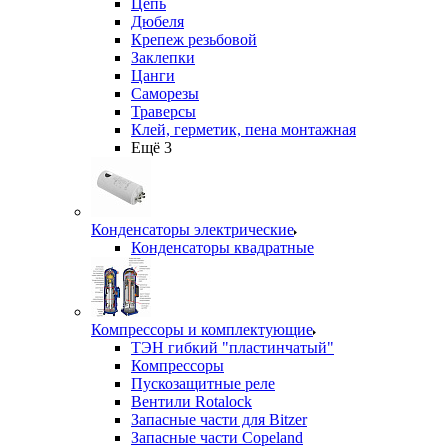
Цепь
Дюбеля
Крепеж резьбовой
Заклепки
Цанги
Саморезы
Траверсы
Клей, герметик, пена монтажная
Ещё 3
Конденсаторы электрические
Конденсаторы квадратные
Компрессоры и комплектующие
ТЭН гибкий "пластинчатый"
Компрессоры
Пускозащитные реле
Вентили Rotalock
Запасные части для Bitzer
Запасные части Copeland