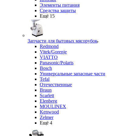
Элементы питания
Средства защиты
Ещё 15
Запчасти для бытовых мясорубок
Redmond
Vitek/Gorenje
VIATTO
Panasonic/Polaris
Bosch
Универсальные запасные части
Tefal
Отечественные
Braun
Scarlett
Elenberg
MOULINEX
Kenwood
Zelmer
Ещё 4