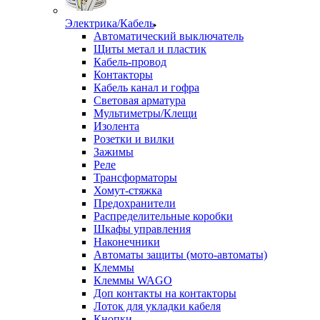
Электрика/Кабель
Автоматический выключатель
Щиты метал и пластик
Кабель-провод
Контакторы
Кабель канал и гофра
Световая арматура
Мультиметры/Клещи
Изолента
Розетки и вилки
Зажимы
Реле
Трансформаторы
Хомут-стяжка
Предохранители
Распределительные коробки
Шкафы управления
Наконечники
Автоматы защиты (мото-автоматы)
Клеммы
Клеммы WAGO
Доп контакты на контакторы
Лоток для укладки кабеля
Кнопки