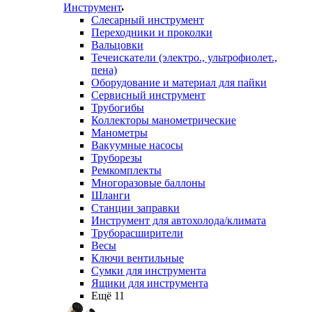
Инструмент
Слесарный инструмент
Переходники и проколки
Вальцовки
Течеискатели (электро., ультрофиолет.,
пена)
Оборудование и материал для пайки
Сервисный инструмент
Трубогибы
Коллекторы манометрические
Манометры
Вакуумные насосы
Труборезы
Ремкомплекты
Многоразовые баллоны
Шланги
Станции заправки
Инструмент для автохолода/климата
Труборасширители
Весы
Ключи вентильные
Сумки для инструмента
Ящики для инструмента
Ещё 11