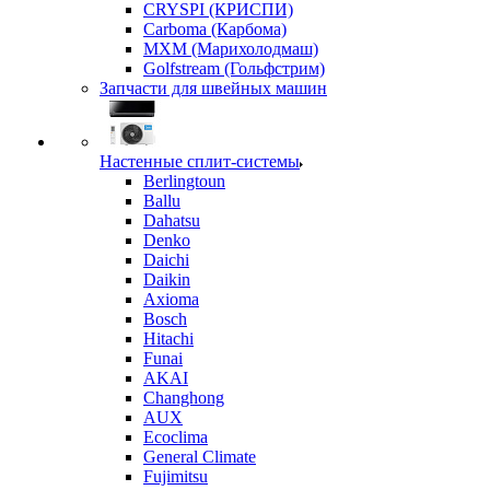
CRYSPI (КРИСПИ)
Carboma (Карбома)
MXM (Марихолодмаш)
Golfstream (Гольфстрим)
Запчасти для швейных машин
Настенные сплит-системы
Berlingtoun
Ballu
Dahatsu
Denko
Daichi
Daikin
Axioma
Bosch
Hitachi
Funai
AKAI
Changhong
AUX
Ecoclima
General Climate
Fujimitsu