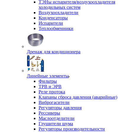
ТЭНы испарителя/воздухоохладителя
холодильных систем
Воздухоохладители
Конденсаторы
Испарители
Теплообменники
Дренаж для кондиционера
Линейные элементы
Фильтры
ТРВ и ЭРВ
Реле протока
Клапаны сброса давления (аварийные)
Виброгасители
Регуляторы давления
Рессиверы
Маслоотделители
Глушители шума
Регуляторы производительности