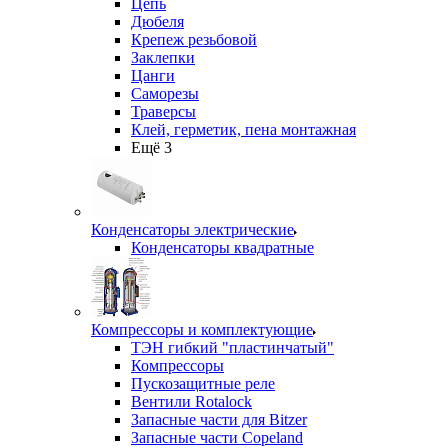
Цепь
Дюбеля
Крепеж резьбовой
Заклепки
Цанги
Саморезы
Траверсы
Клей, герметик, пена монтажная
Ещё 3
Конденсаторы электрические
Конденсаторы квадратные
Компрессоры и комплектующие
ТЭН гибкий "пластинчатый"
Компрессоры
Пускозащитные реле
Вентили Rotalock
Запасные части для Bitzer
Запасные части Copeland