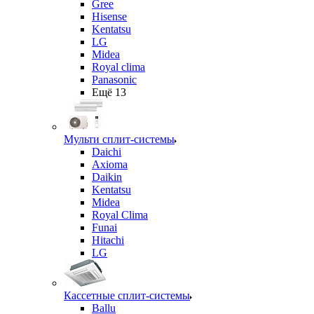
Gree
Hisense
Kentatsu
LG
Midea
Royal clima
Panasonic
Ещё 13
Мульти сплит-системы
Daichi
Axioma
Daikin
Kentatsu
Midea
Royal Clima
Funai
Hitachi
LG
Кассетные сплит-системы
Ballu