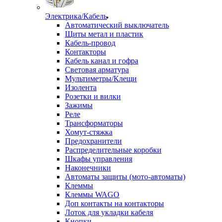
Электрика/Кабель
Автоматический выключатель
Щиты метал и пластик
Кабель-провод
Контакторы
Кабель канал и гофра
Световая арматура
Мультиметры/Клещи
Изолента
Розетки и вилки
Зажимы
Реле
Трансформаторы
Хомут-стяжка
Предохранители
Распределительные коробки
Шкафы управления
Наконечники
Автоматы защиты (мото-автоматы)
Клеммы
Клеммы WAGO
Доп контакты на контакторы
Лоток для укладки кабеля
Кнопки