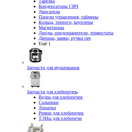
Тарелка
Конденсаторы СВЧ
Двигатели
Панели управления, таймеры
Кольца, треноги, коуплеры
Магнетроны
Диоды, предохранители, термостаты
Дверцы, замки, ручки свч
Ещё 1
Запчасти для мультиварок
Запчасти для хлебопечек
Ведра для хлебопечек
Сальники
Лопатки
Ремни для хлебопечек
ТЭНы для хлебопечи