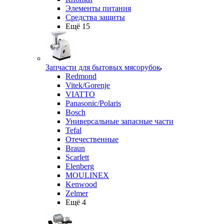
Элементы питания
Средства защиты
Ещё 15
Запчасти для бытовых мясорубок
Redmond
Vitek/Gorenje
VIATTO
Panasonic/Polaris
Bosch
Универсальные запасные части
Tefal
Отечественные
Braun
Scarlett
Elenberg
MOULINEX
Kenwood
Zelmer
Ещё 4