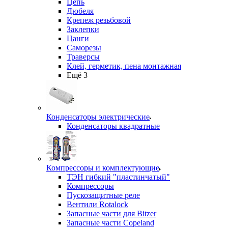
Цепь
Дюбеля
Крепеж резьбовой
Заклепки
Цанги
Саморезы
Траверсы
Клей, герметик, пена монтажная
Ещё 3
Конденсаторы электрические
Конденсаторы квадратные
Компрессоры и комплектующие
ТЭН гибкий "пластинчатый"
Компрессоры
Пускозащитные реле
Вентили Rotalock
Запасные части для Bitzer
Запасные части Copeland