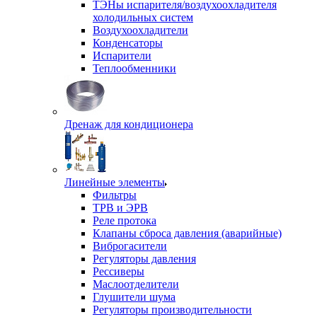
ТЭНы испарителя/воздухоохладителя
холодильных систем
Воздухоохладители
Конденсаторы
Испарители
Теплообменники
Дренаж для кондиционера
Линейные элементы
Фильтры
ТРВ и ЭРВ
Реле протока
Клапаны сброса давления (аварийные)
Виброгасители
Регуляторы давления
Рессиверы
Маслоотделители
Глушители шума
Регуляторы производительности