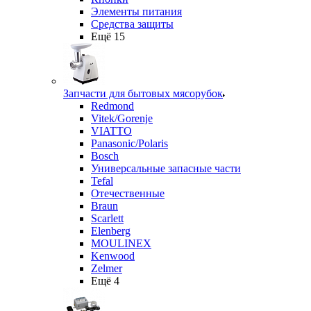
Элементы питания
Средства защиты
Ещё 15
Запчасти для бытовых мясорубок
Redmond
Vitek/Gorenje
VIATTO
Panasonic/Polaris
Bosch
Универсальные запасные части
Tefal
Отечественные
Braun
Scarlett
Elenberg
MOULINEX
Kenwood
Zelmer
Ещё 4