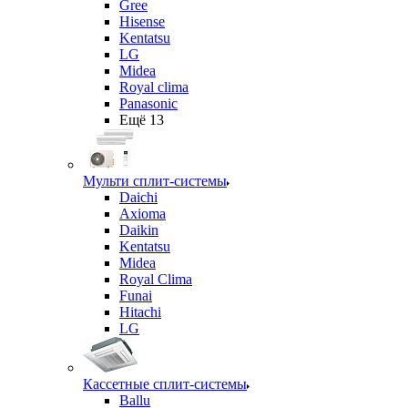
Gree
Hisense
Kentatsu
LG
Midea
Royal clima
Panasonic
Ещё 13
Мульти сплит-системы
Daichi
Axioma
Daikin
Kentatsu
Midea
Royal Clima
Funai
Hitachi
LG
Кассетные сплит-системы
Ballu