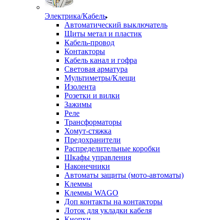
Электрика/Кабель
Автоматический выключатель
Щиты метал и пластик
Кабель-провод
Контакторы
Кабель канал и гофра
Световая арматура
Мультиметры/Клещи
Изолента
Розетки и вилки
Зажимы
Реле
Трансформаторы
Хомут-стяжка
Предохранители
Распределительные коробки
Шкафы управления
Наконечники
Автоматы защиты (мото-автоматы)
Клеммы
Клеммы WAGO
Доп контакты на контакторы
Лоток для укладки кабеля
Кнопки