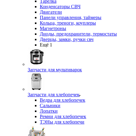
Тарелка
Конденсаторы СВЧ
Двигатели
Панели управления, таймеры
Кольца, треноги, коуплеры
Магнетроны
Диоды, предохранители, термостаты
Дверцы, замки, ручки свч
Ещё 1
Запчасти для мультиварок
Запчасти для хлебопечек
Ведра для хлебопечек
Сальники
Лопатки
Ремни для хлебопечек
ТЭНы для хлебопечи