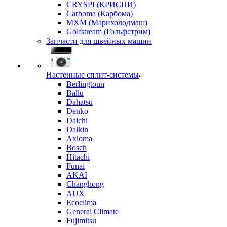
CRYSPI (КРИСПИ)
Carboma (Карбома)
MXM (Марихолодмаш)
Golfstream (Гольфстрим)
Запчасти для швейных машин
Настенные сплит-системы
Berlingtoun
Ballu
Dahatsu
Denko
Daichi
Daikin
Axioma
Bosch
Hitachi
Funai
AKAI
Changhong
AUX
Ecoclima
General Climate
Fujimitsu