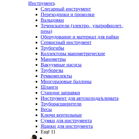
Инструмент
Слесарный инструмент
Переходники и проколки
Вальцовки
Течеискатели (электро., ультрофиолет.,
пена)
Оборудование и материал для пайки
Сервисный инструмент
Трубогибы
Коллекторы манометрические
Манометры
Вакуумные насосы
Труборезы
Ремкомплекты
Многоразовые баллоны
Шланги
Станции заправки
Инструмент для автохолода/климата
Труборасширители
Весы
Ключи вентильные
Сумки для инструмента
Ящики для инструмента
Ещё 11