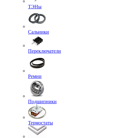
ТЭНы
Сальники
Переключатели
Ремни
Подшипники
Термостаты