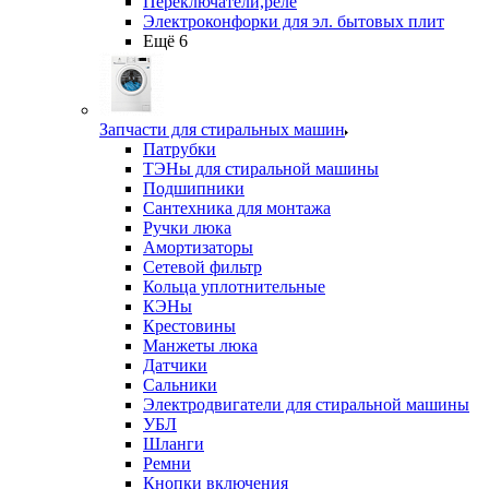
Переключатели,реле
Электроконфорки для эл. бытовых плит
Ещё 6
Запчасти для стиральных машин
Патрубки
ТЭНы для стиральной машины
Подшипники
Сантехника для монтажа
Ручки люка
Амортизаторы
Сетевой фильтр
Кольца уплотнительные
КЭНы
Крестовины
Манжеты люка
Датчики
Сальники
Электродвигатели для стиральной машины
УБЛ
Шланги
Ремни
Кнопки включения