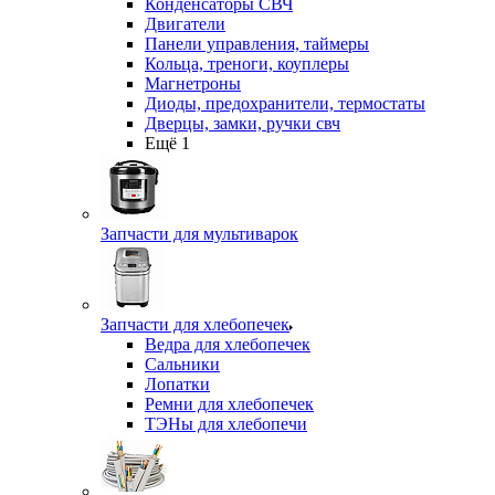
Конденсаторы СВЧ
Двигатели
Панели управления, таймеры
Кольца, треноги, коуплеры
Магнетроны
Диоды, предохранители, термостаты
Дверцы, замки, ручки свч
Ещё 1
Запчасти для мультиварок
Запчасти для хлебопечек
Ведра для хлебопечек
Сальники
Лопатки
Ремни для хлебопечек
ТЭНы для хлебопечи