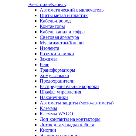
Электрика/Кабель
Автоматический выключатель
Щиты метал и пластик
Кабель-провод
Контакторы
Кабель канал и гофра
Световая арматура
Мультиметры/Клещи
Изолента
Розетки и вилки
Зажимы
Реле
Трансформаторы
Хомут-стяжка
Предохранители
Распределительные коробки
Шкафы управления
Наконечники
Автоматы защиты (мото-автоматы)
Клеммы
Клеммы WAGO
Доп контакты на контакторы
Лоток для укладки кабеля
Кнопки
Элементы питания