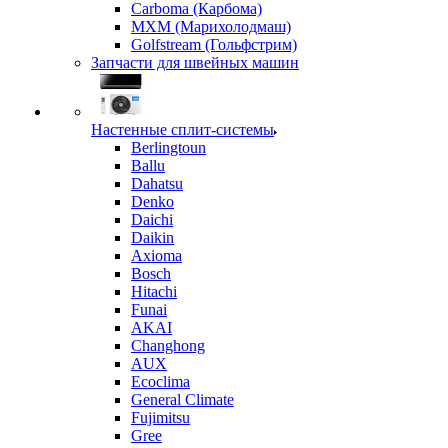
Carboma (Карбома)
MXM (Марихолодмаш)
Golfstream (Гольфстрим)
Запчасти для швейных машин
Настенные сплит-системы
Berlingtoun
Ballu
Dahatsu
Denko
Daichi
Daikin
Axioma
Bosch
Hitachi
Funai
AKAI
Changhong
AUX
Ecoclima
General Climate
Fujimitsu
Gree