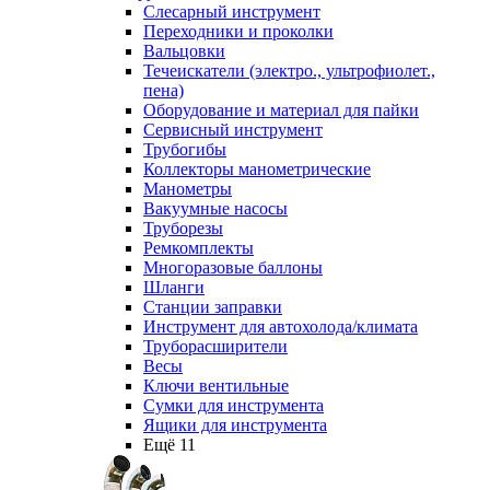
Слесарный инструмент
Переходники и проколки
Вальцовки
Течеискатели (электро., ультрофиолет.,
пена)
Оборудование и материал для пайки
Сервисный инструмент
Трубогибы
Коллекторы манометрические
Манометры
Вакуумные насосы
Труборезы
Ремкомплекты
Многоразовые баллоны
Шланги
Станции заправки
Инструмент для автохолода/климата
Труборасширители
Весы
Ключи вентильные
Сумки для инструмента
Ящики для инструмента
Ещё 11