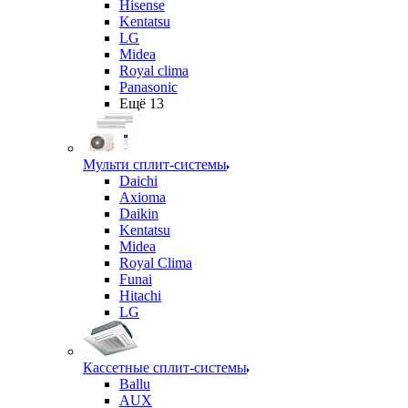
Hisense
Kentatsu
LG
Midea
Royal clima
Panasonic
Ещё 13
Мульти сплит-системы
Daichi
Axioma
Daikin
Kentatsu
Midea
Royal Clima
Funai
Hitachi
LG
Кассетные сплит-системы
Ballu
AUX