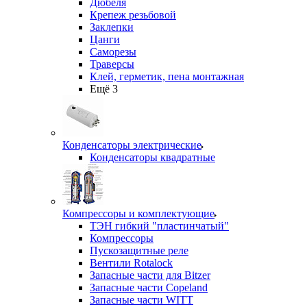
Дюбеля
Крепеж резьбовой
Заклепки
Цанги
Саморезы
Траверсы
Клей, герметик, пена монтажная
Ещё 3
Конденсаторы электрические
Конденсаторы квадратные
Компрессоры и комплектующие
ТЭН гибкий "пластинчатый"
Компрессоры
Пускозащитные реле
Вентили Rotalock
Запасные части для Bitzer
Запасные части Copeland
Запасные части WITT