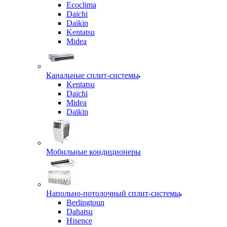
Ecoclima
Daichi
Daikin
Kentatsu
Midea
Канальные сплит-системы
Kentatsu
Daichi
Midea
Daikin
Мобильные кондиционеры
Напольно-потолочный сплит-системы
Berlingtoun
Dahatsu
Hisence