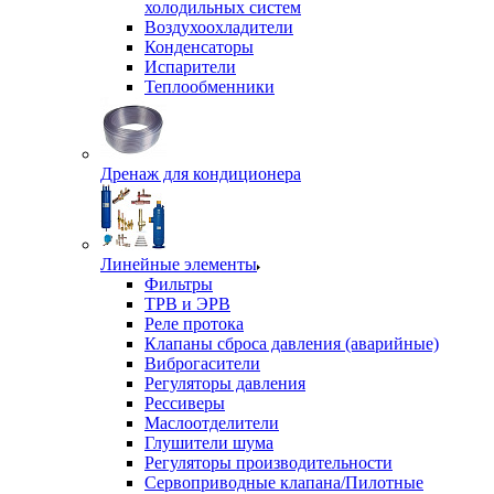
холодильных систем
Воздухоохладители
Конденсаторы
Испарители
Теплообменники
Дренаж для кондиционера
Линейные элементы
Фильтры
ТРВ и ЭРВ
Реле протока
Клапаны сброса давления (аварийные)
Виброгасители
Регуляторы давления
Рессиверы
Маслоотделители
Глушители шума
Регуляторы производительности
Сервоприводные клапана/Пилотные