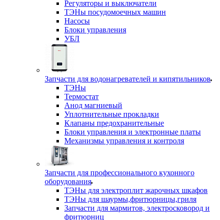
Регуляторы и выключатели
ТЭНы посудомоечных машин
Насосы
Блоки управления
УБЛ
Запчасти для водонагревателей и кипятильников
ТЭНы
Термостат
Анод магниевый
Уплотнительные прокладки
Клапаны предохранительные
Блоки управления и электронные платы
Механизмы управления и контроля
Запчасти для профессионального кухонного
оборудования
ТЭНы для электроплит жарочных шкафов
ТЭНы для шаурмы,фритюрницы,гриля
Запчасти для мармитов, электросковород и
фритюрниц