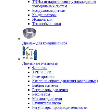
ТЭНы испарителя/воздухоохладителя
холодильных систем
Воздухоохладители
Конденсаторы
Испарители
Теплообменники
Дренаж для кондиционера
Линейные элементы
Фильтры
ТРВ и ЭРВ
Реле протока
Клапаны сброса давления (аварийные)
Виброгасители
Регуляторы давления
Рессиверы
Маслоотделители
Глушители шума
Регуляторы производительности