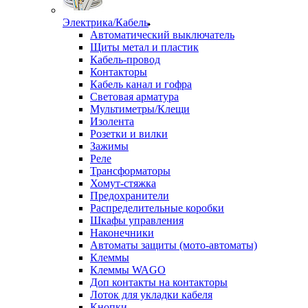
Электрика/Кабель
Автоматический выключатель
Щиты метал и пластик
Кабель-провод
Контакторы
Кабель канал и гофра
Световая арматура
Мультиметры/Клещи
Изолента
Розетки и вилки
Зажимы
Реле
Трансформаторы
Хомут-стяжка
Предохранители
Распределительные коробки
Шкафы управления
Наконечники
Автоматы защиты (мото-автоматы)
Клеммы
Клеммы WAGO
Доп контакты на контакторы
Лоток для укладки кабеля
Кнопки