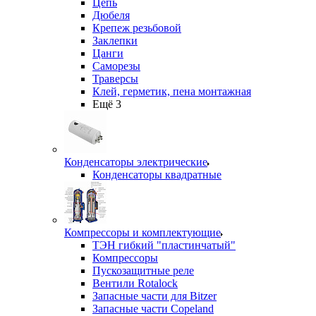
Цепь
Дюбеля
Крепеж резьбовой
Заклепки
Цанги
Саморезы
Траверсы
Клей, герметик, пена монтажная
Ещё 3
Конденсаторы электрические
Конденсаторы квадратные
Компрессоры и комплектующие
ТЭН гибкий "пластинчатый"
Компрессоры
Пускозащитные реле
Вентили Rotalock
Запасные части для Bitzer
Запасные части Copeland