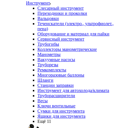
Инструмент
Слесарный инструмент
Переходники и проколки
Вальцовки
Течеискатели (электро., ультрофиолет.,
пена)
Оборудование и материал для пайки
Сервисный инструмент
Трубогибы
Коллекторы манометрические
Манометры
Вакуумные насосы
Труборезы
Ремкомплекты
Многоразовые баллоны
Шланги
Станции заправки
Инструмент для автохолода/климата
Труборасширители
Весы
Ключи вентильные
Сумки для инструмента
Ящики для инструмента
Ещё 11