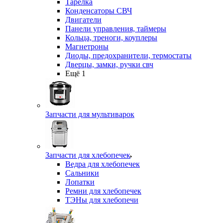
Тарелка
Конденсаторы СВЧ
Двигатели
Панели управления, таймеры
Кольца, треноги, коуплеры
Магнетроны
Диоды, предохранители, термостаты
Дверцы, замки, ручки свч
Ещё 1
Запчасти для мультиварок
Запчасти для хлебопечек
Ведра для хлебопечек
Сальники
Лопатки
Ремни для хлебопечек
ТЭНы для хлебопечи