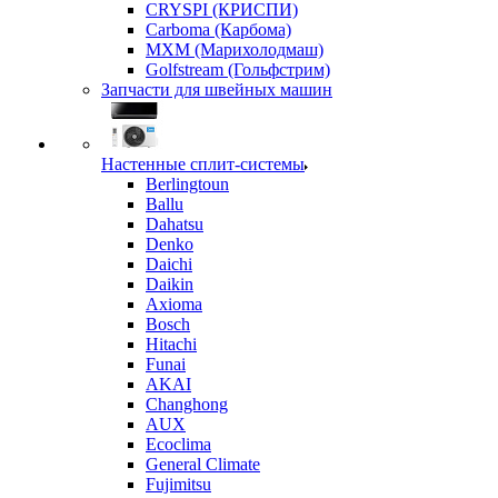
CRYSPI (КРИСПИ)
Carboma (Карбома)
MXM (Марихолодмаш)
Golfstream (Гольфстрим)
Запчасти для швейных машин
Настенные сплит-системы
Berlingtoun
Ballu
Dahatsu
Denko
Daichi
Daikin
Axioma
Bosch
Hitachi
Funai
AKAI
Changhong
AUX
Ecoclima
General Climate
Fujimitsu