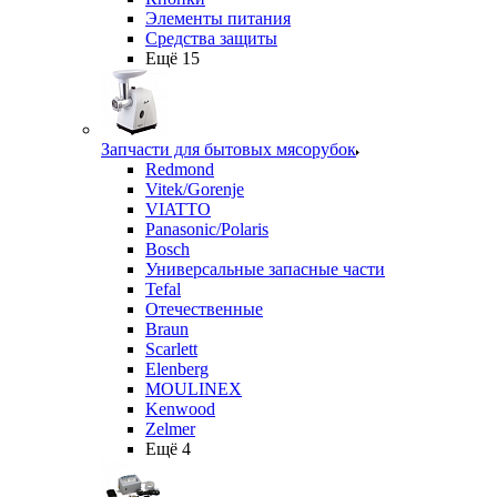
Элементы питания
Средства защиты
Ещё 15
Запчасти для бытовых мясорубок
Redmond
Vitek/Gorenje
VIATTO
Panasonic/Polaris
Bosch
Универсальные запасные части
Tefal
Отечественные
Braun
Scarlett
Elenberg
MOULINEX
Kenwood
Zelmer
Ещё 4