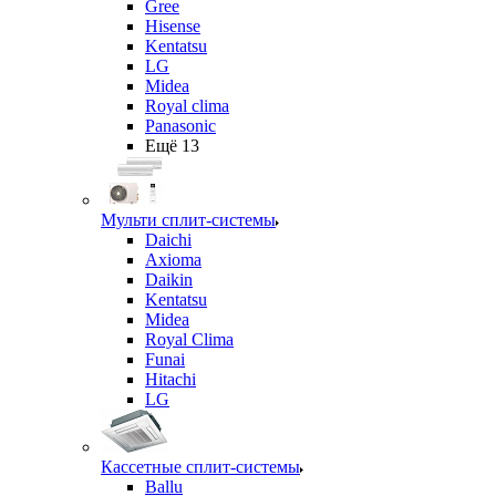
Gree
Hisense
Kentatsu
LG
Midea
Royal clima
Panasonic
Ещё 13
Мульти сплит-системы
Daichi
Axioma
Daikin
Kentatsu
Midea
Royal Clima
Funai
Hitachi
LG
Кассетные сплит-системы
Ballu