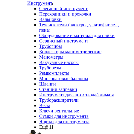
Инструмент
Слесарный инструмент
Переходники и проколки
Вальцовки
Течеискатели (электро., ультрофиолет.,
пена)
Оборудование и материал для пайки
Сервисный инструмент
Трубогибы
Коллекторы манометрические
Манометры
Вакуумные насосы
Труборезы
Ремкомплекты
Многоразовые баллоны
Шланги
Станции заправки
Инструмент для автохолода/климата
Труборасширители
Весы
Ключи вентильные
Сумки для инструмента
Ящики для инструмента
Ещё 11