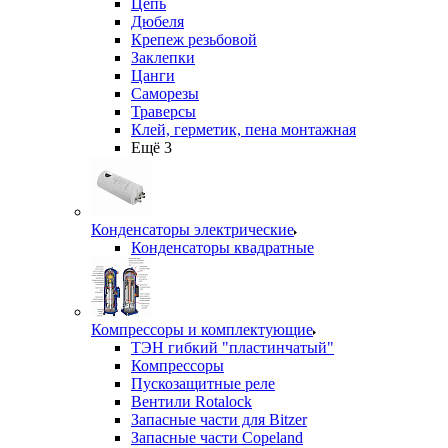
Цепь
Дюбеля
Крепеж резьбовой
Заклепки
Цанги
Саморезы
Траверсы
Клей, герметик, пена монтажная
Ещё 3
Конденсаторы электрические
Конденсаторы квадратные
Компрессоры и комплектующие
ТЭН гибкий "пластинчатый"
Компрессоры
Пускозащитные реле
Вентили Rotalock
Запасные части для Bitzer
Запасные части Copeland