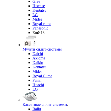
Gree
Hisense
Kentatsu
LG
Midea
Royal clima
Panasonic
Ещё 13
Мульти сплит-системы
Daichi
Axioma
Daikin
Kentatsu
Midea
Royal Clima
Funai
Hitachi
LG
Кассетные сплит-системы
Ballu