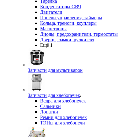
Тарелка
Конденсаторы СВЧ
Двигатели
Панели управления, таймеры
Кольца, треноги, коуплеры
Магнетроны
Диоды, предохранители, термостаты
Дверцы, замки, ручки свч
Ещё 1
Запчасти для мультиварок
Запчасти для хлебопечек
Ведра для хлебопечек
Сальники
Лопатки
Ремни для хлебопечек
ТЭНы для хлебопечи