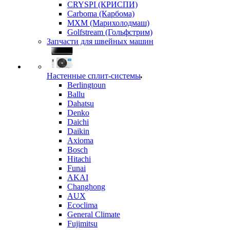
CRYSPI (КРИСПИ)
Carboma (Карбома)
MXM (Марихолодмаш)
Golfstream (Гольфстрим)
Запчасти для швейных машин
Настенные сплит-системы
Berlingtoun
Ballu
Dahatsu
Denko
Daichi
Daikin
Axioma
Bosch
Hitachi
Funai
AKAI
Changhong
AUX
Ecoclima
General Climate
Fujimitsu