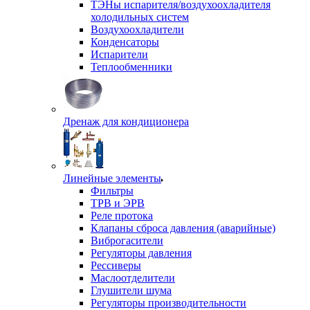
ТЭНы испарителя/воздухоохладителя
холодильных систем
Воздухоохладители
Конденсаторы
Испарители
Теплообменники
Дренаж для кондиционера
Линейные элементы
Фильтры
ТРВ и ЭРВ
Реле протока
Клапаны сброса давления (аварийные)
Виброгасители
Регуляторы давления
Рессиверы
Маслоотделители
Глушители шума
Регуляторы производительности