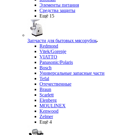
Элементы питания
Средства защиты
Ещё 15
Запчасти для бытовых мясорубок
Redmond
Vitek/Gorenje
VIATTO
Panasonic/Polaris
Bosch
Универсальные запасные части
Tefal
Отечественные
Braun
Scarlett
Elenberg
MOULINEX
Kenwood
Zelmer
Ещё 4