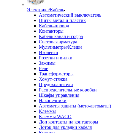
Электрика/Кабель
Автоматический выключатель
Щиты метал и пластик
Кабель-провод
Контакторы
Кабель канал и гофра
Световая арматура
Мультиметры/Клещи
Изолента
Розетки и вилки
Зажимы
Реле
Трансформаторы
Хомут-стяжка
Предохранители
Распределительные коробки
Шкафы управления
Наконечники
Автоматы защиты (мото-автоматы)
Клеммы
Клеммы WAGO
Доп контакты на контакторы
Лоток для укладки кабеля
Кнопки