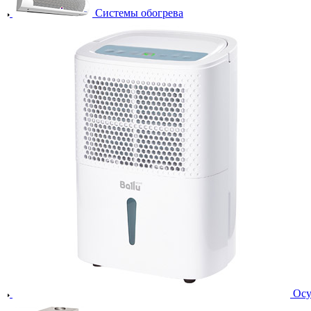
Системы обогрева
Осу