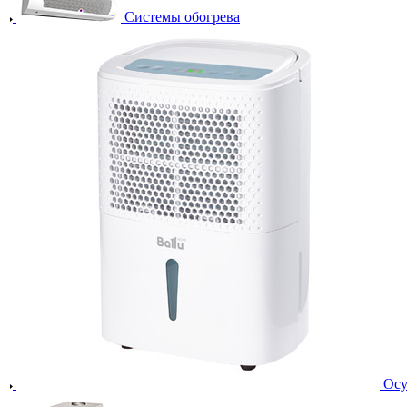
Системы обогрева
Осу