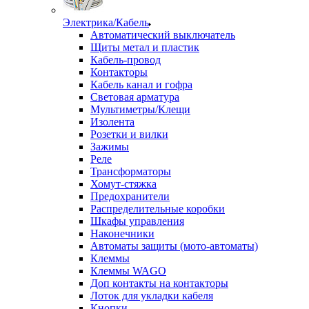
Электрика/Кабель
Автоматический выключатель
Щиты метал и пластик
Кабель-провод
Контакторы
Кабель канал и гофра
Световая арматура
Мультиметры/Клещи
Изолента
Розетки и вилки
Зажимы
Реле
Трансформаторы
Хомут-стяжка
Предохранители
Распределительные коробки
Шкафы управления
Наконечники
Автоматы защиты (мото-автоматы)
Клеммы
Клеммы WAGO
Доп контакты на контакторы
Лоток для укладки кабеля
Кнопки