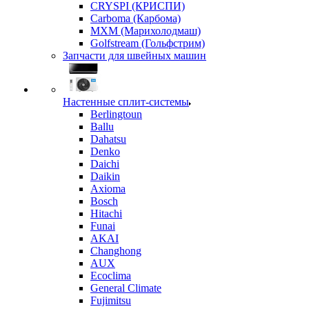
CRYSPI (КРИСПИ)
Carboma (Карбома)
MXM (Марихолодмаш)
Golfstream (Гольфстрим)
Запчасти для швейных машин
Настенные сплит-системы
Berlingtoun
Ballu
Dahatsu
Denko
Daichi
Daikin
Axioma
Bosch
Hitachi
Funai
AKAI
Changhong
AUX
Ecoclima
General Climate
Fujimitsu