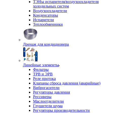
ТЭНы испарителя/воздухоохладителя
холодильных систем
Воздухоохладители
Конденсаторы
Испарители
Теплообменники
Дренаж для кондиционера
Линейные элементы
Фильтры
ТРВ и ЭРВ
Реле протока
Клапаны сброса давления (аварийные)
Виброгасители
Регуляторы давления
Рессиверы
Маслоотделители
Глушители шума
Регуляторы производительности