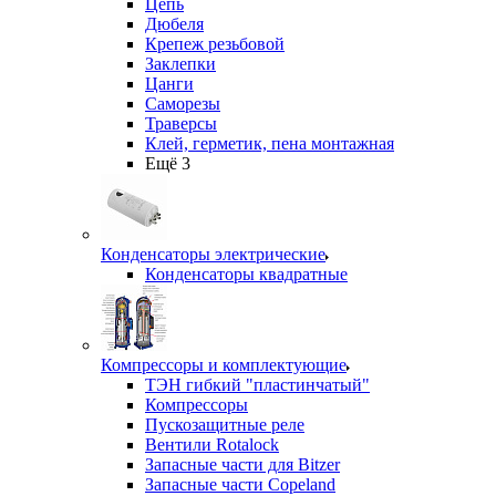
Цепь
Дюбеля
Крепеж резьбовой
Заклепки
Цанги
Саморезы
Траверсы
Клей, герметик, пена монтажная
Ещё 3
Конденсаторы электрические
Конденсаторы квадратные
Компрессоры и комплектующие
ТЭН гибкий "пластинчатый"
Компрессоры
Пускозащитные реле
Вентили Rotalock
Запасные части для Bitzer
Запасные части Copeland