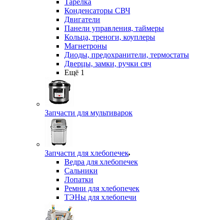
Тарелка
Конденсаторы СВЧ
Двигатели
Панели управления, таймеры
Кольца, треноги, коуплеры
Магнетроны
Диоды, предохранители, термостаты
Дверцы, замки, ручки свч
Ещё 1
Запчасти для мультиварок
Запчасти для хлебопечек
Ведра для хлебопечек
Сальники
Лопатки
Ремни для хлебопечек
ТЭНы для хлебопечи