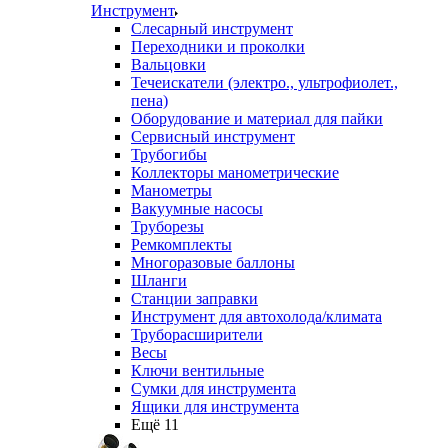
Инструмент
Слесарный инструмент
Переходники и проколки
Вальцовки
Течеискатели (электро., ультрофиолет.,
пена)
Оборудование и материал для пайки
Сервисный инструмент
Трубогибы
Коллекторы манометрические
Манометры
Вакуумные насосы
Труборезы
Ремкомплекты
Многоразовые баллоны
Шланги
Станции заправки
Инструмент для автохолода/климата
Труборасширители
Весы
Ключи вентильные
Сумки для инструмента
Ящики для инструмента
Ещё 11