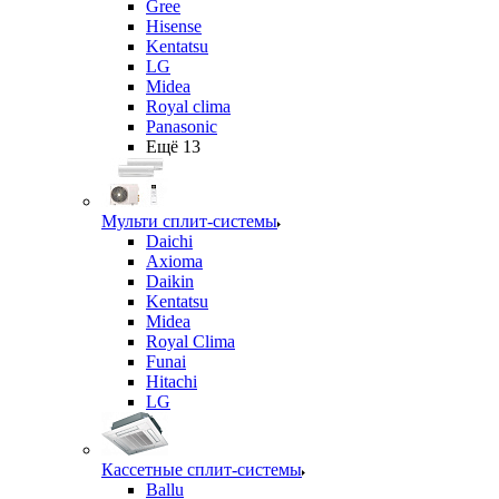
Gree
Hisense
Kentatsu
LG
Midea
Royal clima
Panasonic
Ещё 13
Мульти сплит-системы
Daichi
Axioma
Daikin
Kentatsu
Midea
Royal Clima
Funai
Hitachi
LG
Кассетные сплит-системы
Ballu