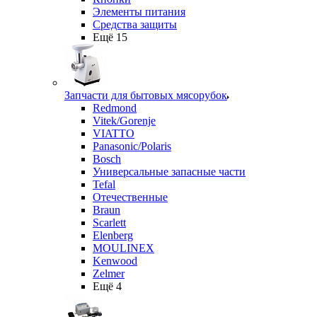
Элементы питания
Средства защиты
Ещё 15
Запчасти для бытовых мясорубок
Redmond
Vitek/Gorenje
VIATTO
Panasonic/Polaris
Bosch
Универсальные запасные части
Tefal
Отечественные
Braun
Scarlett
Elenberg
MOULINEX
Kenwood
Zelmer
Ещё 4