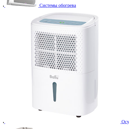
Системы обогрева
Осу