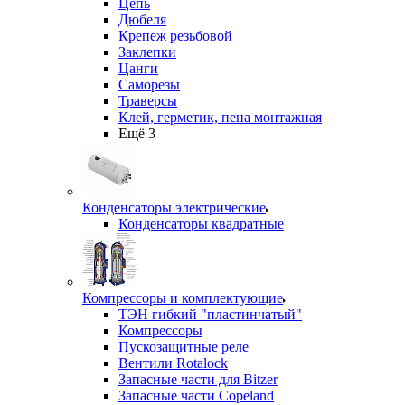
Цепь
Дюбеля
Крепеж резьбовой
Заклепки
Цанги
Саморезы
Траверсы
Клей, герметик, пена монтажная
Ещё 3
Конденсаторы электрические
Конденсаторы квадратные
Компрессоры и комплектующие
ТЭН гибкий "пластинчатый"
Компрессоры
Пускозащитные реле
Вентили Rotalock
Запасные части для Bitzer
Запасные части Copeland