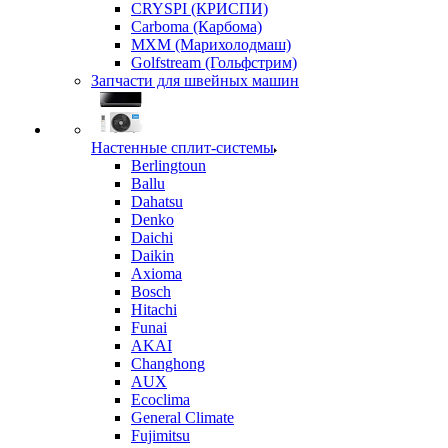
CRYSPI (КРИСПИ)
Carboma (Карбома)
MXM (Марихолодмаш)
Golfstream (Гольфстрим)
Запчасти для швейных машин
Настенные сплит-системы
Berlingtoun
Ballu
Dahatsu
Denko
Daichi
Daikin
Axioma
Bosch
Hitachi
Funai
AKAI
Changhong
AUX
Ecoclima
General Climate
Fujimitsu