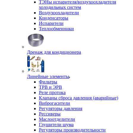
ТЭНы испарителя/воздухоохладителя
холодильных систем
Воздухоохладители
Конденсаторы
Испарители
Теплообменники
Дренаж для кондиционера
Линейные элементы
Фильтры
ТРВ и ЭРВ
Реле протока
Клапаны сброса давления (аварийные)
Виброгасители
Регуляторы давления
Рессиверы
Маслоотделители
Глушители шума
Регуляторы производительности