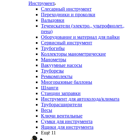
Инструмент
Слесарный инструмент
Переходники и проколки
Вальцовки
Течеискатели (электро., ультрофиолет.,
пена)
Оборудование и материал для пайки
Сервисный инструмент
Трубогибы
Коллекторы манометрические
Манометры
Вакуумные насосы
Труборезы
Ремкомплекты
Многоразовые баллоны
Шланги
Станции заправки
Инструмент для автохолода/климата
Труборасширители
Весы
Ключи вентильные
Сумки для инструмента
Ящики для инструмента
Ещё 11