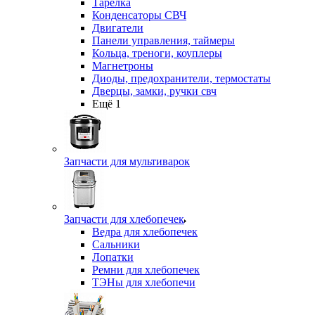
Тарелка
Конденсаторы СВЧ
Двигатели
Панели управления, таймеры
Кольца, треноги, коуплеры
Магнетроны
Диоды, предохранители, термостаты
Дверцы, замки, ручки свч
Ещё 1
Запчасти для мультиварок
Запчасти для хлебопечек
Ведра для хлебопечек
Сальники
Лопатки
Ремни для хлебопечек
ТЭНы для хлебопечи