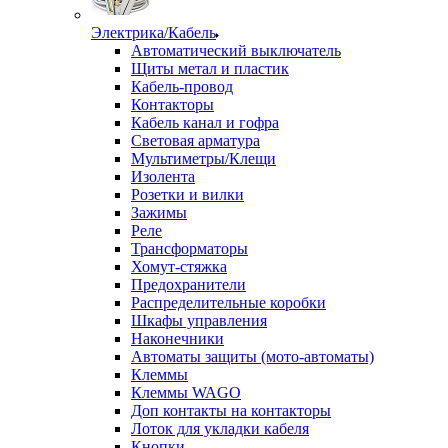
Электрика/Кабель
Автоматический выключатель
Щиты метал и пластик
Кабель-провод
Контакторы
Кабель канал и гофра
Световая арматура
Мультиметры/Клещи
Изолента
Розетки и вилки
Зажимы
Реле
Трансформаторы
Хомут-стяжка
Предохранители
Распределительные коробки
Шкафы управления
Наконечники
Автоматы защиты (мото-автоматы)
Клеммы
Клеммы WAGO
Доп контакты на контакторы
Лоток для укладки кабеля
Кнопки