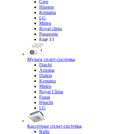
Gree
Hisense
Kentatsu
LG
Midea
Royal clima
Panasonic
Ещё 13
Мульти сплит-системы
Daichi
Axioma
Daikin
Kentatsu
Midea
Royal Clima
Funai
Hitachi
LG
Кассетные сплит-системы
Ballu