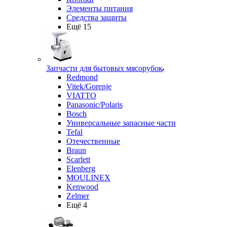
Элементы питания
Средства защиты
Ещё 15
Запчасти для бытовых мясорубок
Redmond
Vitek/Gorenje
VIATTO
Panasonic/Polaris
Bosch
Универсальные запасные части
Tefal
Отечественные
Braun
Scarlett
Elenberg
MOULINEX
Kenwood
Zelmer
Ещё 4