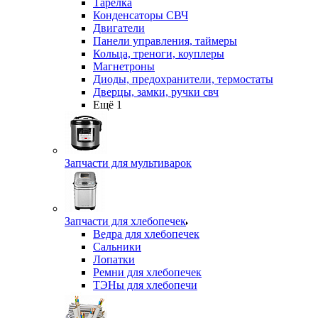
Тарелка
Конденсаторы СВЧ
Двигатели
Панели управления, таймеры
Кольца, треноги, коуплеры
Магнетроны
Диоды, предохранители, термостаты
Дверцы, замки, ручки свч
Ещё 1
Запчасти для мультиварок
Запчасти для хлебопечек
Ведра для хлебопечек
Сальники
Лопатки
Ремни для хлебопечек
ТЭНы для хлебопечи