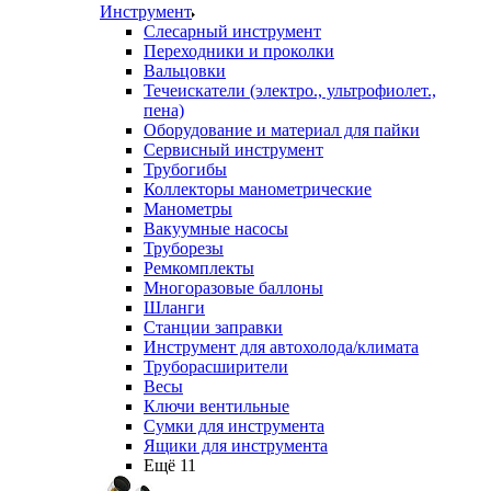
Инструмент
Слесарный инструмент
Переходники и проколки
Вальцовки
Течеискатели (электро., ультрофиолет.,
пена)
Оборудование и материал для пайки
Сервисный инструмент
Трубогибы
Коллекторы манометрические
Манометры
Вакуумные насосы
Труборезы
Ремкомплекты
Многоразовые баллоны
Шланги
Станции заправки
Инструмент для автохолода/климата
Труборасширители
Весы
Ключи вентильные
Сумки для инструмента
Ящики для инструмента
Ещё 11