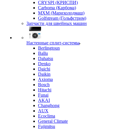
CRYSPI (КРИСПИ)
Carboma (Карбома)
MXM (Марихолодмаш)
Golfstream (Гольфстрим)
Запчасти для швейных машин
Настенные сплит-системы
Berlingtoun
Ballu
Dahatsu
Denko
Daichi
Daikin
Axioma
Bosch
Hitachi
Funai
AKAI
Changhong
AUX
Ecoclima
General Climate
Fujimitsu