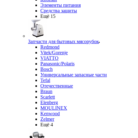
Элементы питания
Средства защиты
Ещё 15
Запчасти для бытовых мясорубок
Redmond
Vitek/Gorenje
VIATTO
Panasonic/Polaris
Bosch
Универсальные запасные части
Tefal
Отечественные
Braun
Scarlett
Elenberg
MOULINEX
Kenwood
Zelmer
Ещё 4