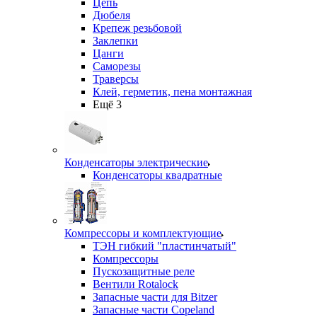
Цепь
Дюбеля
Крепеж резьбовой
Заклепки
Цанги
Саморезы
Траверсы
Клей, герметик, пена монтажная
Ещё 3
Конденсаторы электрические
Конденсаторы квадратные
Компрессоры и комплектующие
ТЭН гибкий "пластинчатый"
Компрессоры
Пускозащитные реле
Вентили Rotalock
Запасные части для Bitzer
Запасные части Copeland