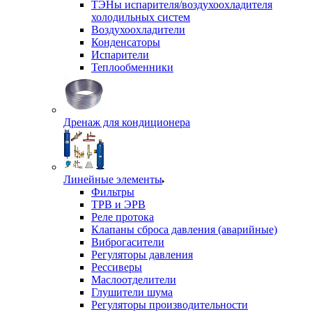
ТЭНы испарителя/воздухоохладителя
холодильных систем
Воздухоохладители
Конденсаторы
Испарители
Теплообменники
Дренаж для кондиционера
Линейные элементы
Фильтры
ТРВ и ЭРВ
Реле протока
Клапаны сброса давления (аварийные)
Виброгасители
Регуляторы давления
Рессиверы
Маслоотделители
Глушители шума
Регуляторы производительности