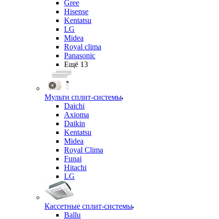
Gree
Hisense
Kentatsu
LG
Midea
Royal clima
Panasonic
Ещё 13
Мульти сплит-системы
Daichi
Axioma
Daikin
Kentatsu
Midea
Royal Clima
Funai
Hitachi
LG
Кассетные сплит-системы
Ballu