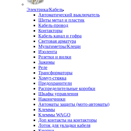
Электрика/Кабель
Автоматический выключатель
Щиты метал и пластик
Кабель-провод
Контакторы
Кабель канал и гофра
Световая арматура
Мультиметры/Клещи
Изолента
Розетки и вилки
Зажимы
Реле
Трансформаторы
Хомут-стяжка
Предохранители
Распределительные коробки
Шкафы управления
Наконечники
Автоматы защиты (мото-автоматы)
Клеммы
Клеммы WAGO
Доп контакты на контакторы
Лоток для укладки кабеля
Кнопки