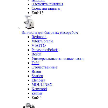
Элементы питания
Средства защиты
Ещё 15
Запчасти для бытовых мясорубок
Redmond
Vitek/Gorenje
VIATTO
Panasonic/Polaris
Bosch
Универсальные запасные части
Tefal
Отечественные
Braun
Scarlett
Elenberg
MOULINEX
Kenwood
Zelmer
Ещё 4