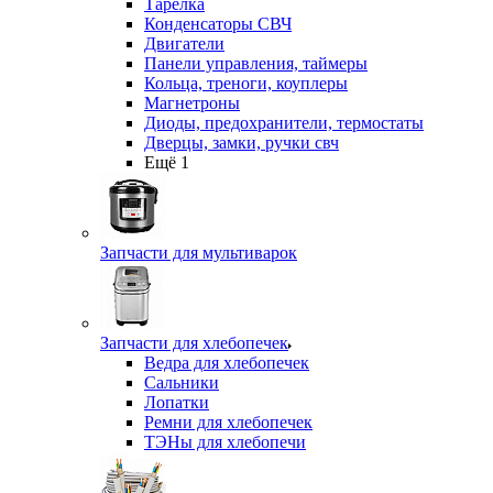
Тарелка
Конденсаторы СВЧ
Двигатели
Панели управления, таймеры
Кольца, треноги, коуплеры
Магнетроны
Диоды, предохранители, термостаты
Дверцы, замки, ручки свч
Ещё 1
Запчасти для мультиварок
Запчасти для хлебопечек
Ведра для хлебопечек
Сальники
Лопатки
Ремни для хлебопечек
ТЭНы для хлебопечи