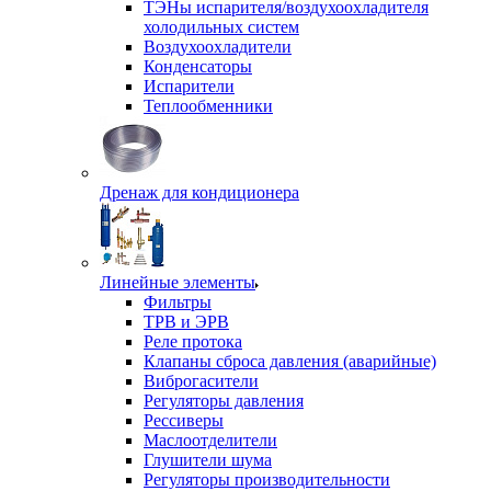
ТЭНы испарителя/воздухоохладителя
холодильных систем
Воздухоохладители
Конденсаторы
Испарители
Теплообменники
Дренаж для кондиционера
Линейные элементы
Фильтры
ТРВ и ЭРВ
Реле протока
Клапаны сброса давления (аварийные)
Виброгасители
Регуляторы давления
Рессиверы
Маслоотделители
Глушители шума
Регуляторы производительности