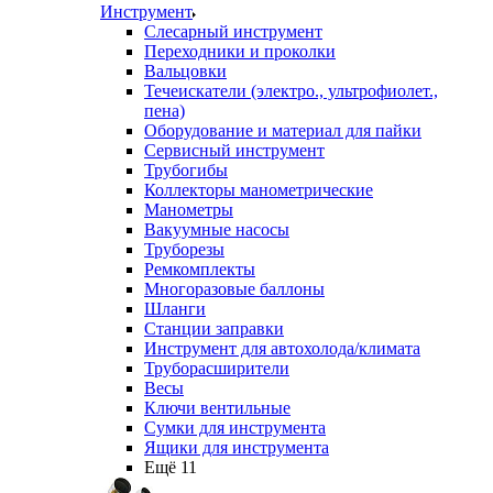
Инструмент
Слесарный инструмент
Переходники и проколки
Вальцовки
Течеискатели (электро., ультрофиолет.,
пена)
Оборудование и материал для пайки
Сервисный инструмент
Трубогибы
Коллекторы манометрические
Манометры
Вакуумные насосы
Труборезы
Ремкомплекты
Многоразовые баллоны
Шланги
Станции заправки
Инструмент для автохолода/климата
Труборасширители
Весы
Ключи вентильные
Сумки для инструмента
Ящики для инструмента
Ещё 11