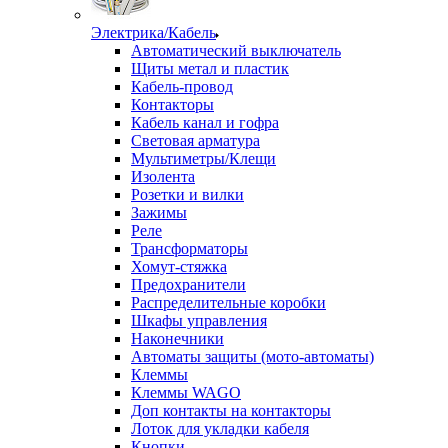
Электрика/Кабель
Автоматический выключатель
Щиты метал и пластик
Кабель-провод
Контакторы
Кабель канал и гофра
Световая арматура
Мультиметры/Клещи
Изолента
Розетки и вилки
Зажимы
Реле
Трансформаторы
Хомут-стяжка
Предохранители
Распределительные коробки
Шкафы управления
Наконечники
Автоматы защиты (мото-автоматы)
Клеммы
Клеммы WAGO
Доп контакты на контакторы
Лоток для укладки кабеля
Кнопки