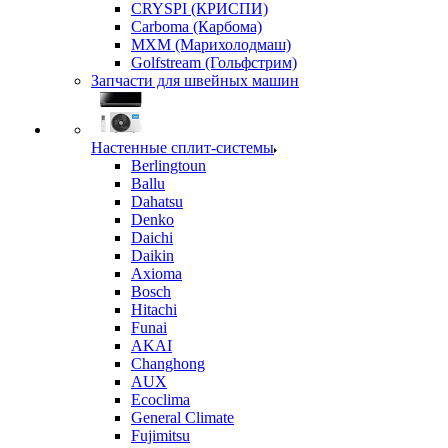
CRYSPI (КРИСПИ)
Carboma (Карбома)
MXM (Марихолодмаш)
Golfstream (Гольфстрим)
Запчасти для швейных машин
Настенные сплит-системы
Berlingtoun
Ballu
Dahatsu
Denko
Daichi
Daikin
Axioma
Bosch
Hitachi
Funai
AKAI
Changhong
AUX
Ecoclima
General Climate
Fujimitsu