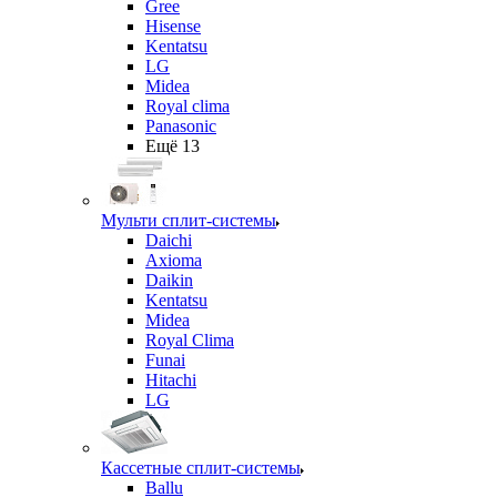
Gree
Hisense
Kentatsu
LG
Midea
Royal clima
Panasonic
Ещё 13
Мульти сплит-системы
Daichi
Axioma
Daikin
Kentatsu
Midea
Royal Clima
Funai
Hitachi
LG
Кассетные сплит-системы
Ballu