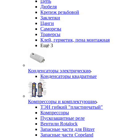
Цепь
Дюбеля
Крепеж резьбовой
Заклепки
Цанги
Саморезы
Траверсы
Клей, герметик, пена монтажная
Ещё 3
Конденсаторы электрические
Конденсаторы квадратные
Компрессоры и комплектующие
ТЭН гибкий "пластинчатый"
Компрессоры
Пускозащитные реле
Вентили Rotalock
Запасные части для Bitzer
Запасные части Copeland