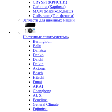
CRYSPI (КРИСПИ)
Carboma (Карбома)
MXM (Марихолодмаш)
Golfstream (Гольфстрим)
Запчасти для швейных машин
Настенные сплит-системы
Berlingtoun
Ballu
Dahatsu
Denko
Daichi
Daikin
Axioma
Bosch
Hitachi
Funai
AKAI
Changhong
AUX
Ecoclima
General Climate
Fujimitsu