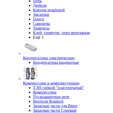
Цепь
Дюбеля
Крепеж резьбовой
Заклепки
Цанги
Саморезы
Траверсы
Клей, герметик, пена монтажная
Ещё 3
Конденсаторы электрические
Конденсаторы квадратные
Компрессоры и комплектующие
ТЭН гибкий "пластинчатый"
Компрессоры
Пускозащитные реле
Вентили Rotalock
Запасные части для Bitzer
Запасные части Copeland