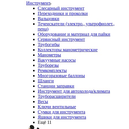
Инструмент
Слесарный инструмент
Переходники и проколки
Вальцовки
Течеискатели (электро., ультрофиолет.,
пена)
Оборудование и материал для пайки
Сервисный инструмент
Трубогибы
Коллекторы манометрические
Манометры
Вакуумные насосы
Труборезы
Ремкомплекты
Многоразовые баллоны
Шланги
Станции заправки
Инструмент для автохолода/климата
Труборасширители
Весы
Ключи вентильные
Сумки для инструмента
Ящики для инструмента
Ещё 11