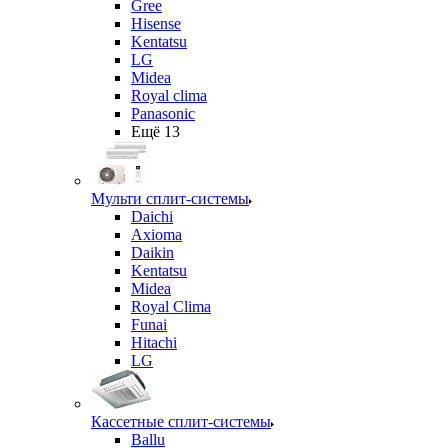
Gree
Hisense
Kentatsu
LG
Midea
Royal clima
Panasonic
Ещё 13
Мульти сплит-системы
Daichi
Axioma
Daikin
Kentatsu
Midea
Royal Clima
Funai
Hitachi
LG
Кассетные сплит-системы
Ballu