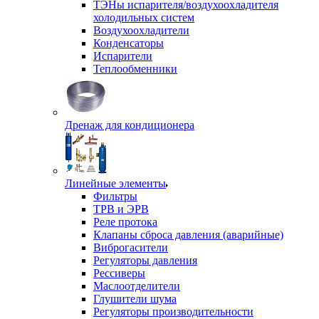
ТЭНы испарителя/воздухоохладителя
холодильных систем
Воздухоохладители
Конденсаторы
Испарители
Теплообменники
Дренаж для кондиционера
Линейные элементы
Фильтры
ТРВ и ЭРВ
Реле протока
Клапаны сброса давления (аварийные)
Виброгасители
Регуляторы давления
Рессиверы
Маслоотделители
Глушители шума
Регуляторы производительности