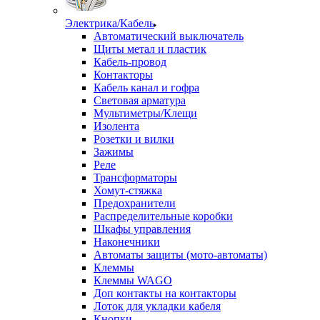
Электрика/Кабель
Автоматический выключатель
Щиты метал и пластик
Кабель-провод
Контакторы
Кабель канал и гофра
Световая арматура
Мультиметры/Клещи
Изолента
Розетки и вилки
Зажимы
Реле
Трансформаторы
Хомут-стяжка
Предохранители
Распределительные коробки
Шкафы управления
Наконечники
Автоматы защиты (мото-автоматы)
Клеммы
Клеммы WAGO
Доп контакты на контакторы
Лоток для укладки кабеля
Кнопки