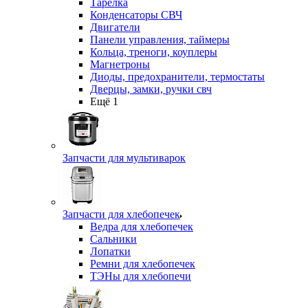
Тарелка
Конденсаторы СВЧ
Двигатели
Панели управления, таймеры
Кольца, треноги, коуплеры
Магнетроны
Диоды, предохранители, термостаты
Дверцы, замки, ручки свч
Ещё 1
Запчасти для мультиварок
Запчасти для хлебопечек
Ведра для хлебопечек
Сальники
Лопатки
Ремни для хлебопечек
ТЭНы для хлебопечи