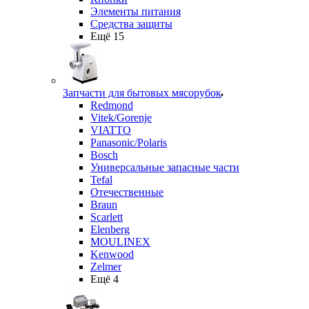
Элементы питания
Средства защиты
Ещё 15
Запчасти для бытовых мясорубок
Redmond
Vitek/Gorenje
VIATTO
Panasonic/Polaris
Bosch
Универсальные запасные части
Tefal
Отечественные
Braun
Scarlett
Elenberg
MOULINEX
Kenwood
Zelmer
Ещё 4