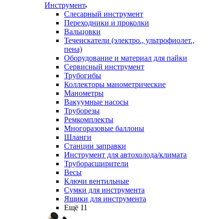
Инструмент
Слесарный инструмент
Переходники и проколки
Вальцовки
Течеискатели (электро., ультрофиолет.,
пена)
Оборудование и материал для пайки
Сервисный инструмент
Трубогибы
Коллекторы манометрические
Манометры
Вакуумные насосы
Труборезы
Ремкомплекты
Многоразовые баллоны
Шланги
Станции заправки
Инструмент для автохолода/климата
Труборасширители
Весы
Ключи вентильные
Сумки для инструмента
Ящики для инструмента
Ещё 11