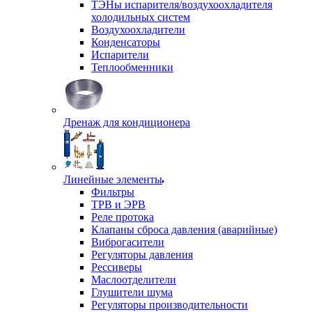
ТЭНы испарителя/воздухоохладителя
холодильных систем
Воздухоохладители
Конденсаторы
Испарители
Теплообменники
Дренаж для кондиционера
Линейные элементы
Фильтры
ТРВ и ЭРВ
Реле протока
Клапаны сброса давления (аварийные)
Виброгасители
Регуляторы давления
Рессиверы
Маслоотделители
Глушители шума
Регуляторы производительности