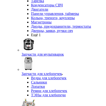
Тарелка
Конденсаторы СВЧ
Двигатели
Панели управления, таймеры
Кольца, треноги, коуплеры
Магнетроны
Диоды, предохранители, термостаты
Дверцы, замки, ручки свч
Ещё 1
Запчасти для мультиварок
Запчасти для хлебопечек
Ведра для хлебопечек
Сальники
Лопатки
Ремни для хлебопечек
ТЭНы для хлебопечи