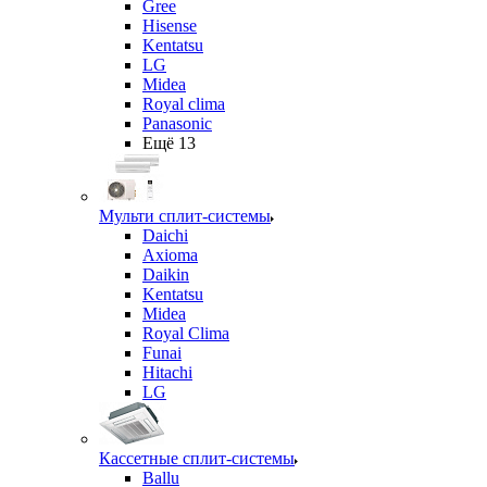
Gree
Hisense
Kentatsu
LG
Midea
Royal clima
Panasonic
Ещё 13
Мульти сплит-системы
Daichi
Axioma
Daikin
Kentatsu
Midea
Royal Clima
Funai
Hitachi
LG
Кассетные сплит-системы
Ballu