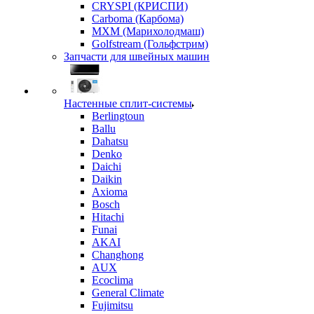
CRYSPI (КРИСПИ)
Carboma (Карбома)
MXM (Марихолодмаш)
Golfstream (Гольфстрим)
Запчасти для швейных машин
Настенные сплит-системы
Berlingtoun
Ballu
Dahatsu
Denko
Daichi
Daikin
Axioma
Bosch
Hitachi
Funai
AKAI
Changhong
AUX
Ecoclima
General Climate
Fujimitsu