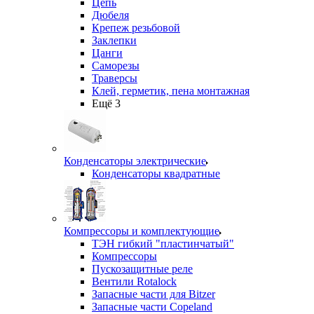
Цепь
Дюбеля
Крепеж резьбовой
Заклепки
Цанги
Саморезы
Траверсы
Клей, герметик, пена монтажная
Ещё 3
Конденсаторы электрические
Конденсаторы квадратные
Компрессоры и комплектующие
ТЭН гибкий "пластинчатый"
Компрессоры
Пускозащитные реле
Вентили Rotalock
Запасные части для Bitzer
Запасные части Copeland