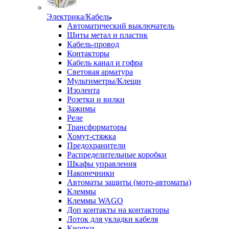
Электрика/Кабель
Автоматический выключатель
Щиты метал и пластик
Кабель-провод
Контакторы
Кабель канал и гофра
Световая арматура
Мультиметры/Клещи
Изолента
Розетки и вилки
Зажимы
Реле
Трансформаторы
Хомут-стяжка
Предохранители
Распределительные коробки
Шкафы управления
Наконечники
Автоматы защиты (мото-автоматы)
Клеммы
Клеммы WAGO
Доп контакты на контакторы
Лоток для укладки кабеля
Кнопки