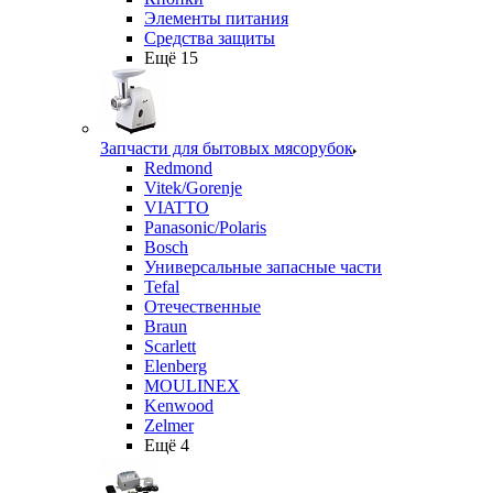
Элементы питания
Средства защиты
Ещё 15
Запчасти для бытовых мясорубок
Redmond
Vitek/Gorenje
VIATTO
Panasonic/Polaris
Bosch
Универсальные запасные части
Tefal
Отечественные
Braun
Scarlett
Elenberg
MOULINEX
Kenwood
Zelmer
Ещё 4