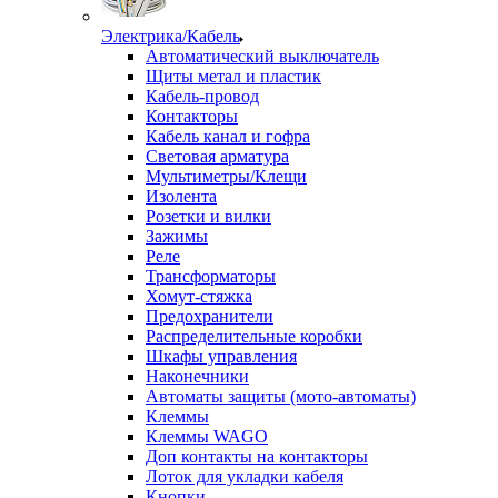
Электрика/Кабель
Автоматический выключатель
Щиты метал и пластик
Кабель-провод
Контакторы
Кабель канал и гофра
Световая арматура
Мультиметры/Клещи
Изолента
Розетки и вилки
Зажимы
Реле
Трансформаторы
Хомут-стяжка
Предохранители
Распределительные коробки
Шкафы управления
Наконечники
Автоматы защиты (мото-автоматы)
Клеммы
Клеммы WAGO
Доп контакты на контакторы
Лоток для укладки кабеля
Кнопки