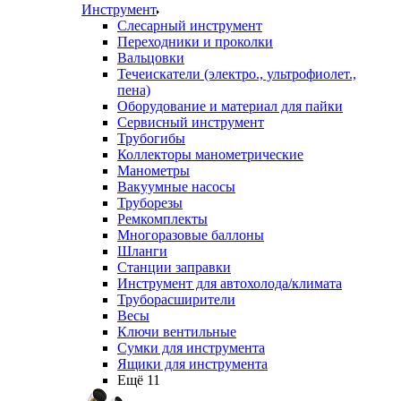
Инструмент
Слесарный инструмент
Переходники и проколки
Вальцовки
Течеискатели (электро., ультрофиолет.,
пена)
Оборудование и материал для пайки
Сервисный инструмент
Трубогибы
Коллекторы манометрические
Манометры
Вакуумные насосы
Труборезы
Ремкомплекты
Многоразовые баллоны
Шланги
Станции заправки
Инструмент для автохолода/климата
Труборасширители
Весы
Ключи вентильные
Сумки для инструмента
Ящики для инструмента
Ещё 11