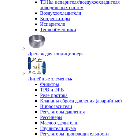
ТЭНы испарителя/воздухоохладителя
холодильных систем
Воздухоохладители
Конденсаторы
Испарители
Теплообменники
Дренаж для кондиционера
Линейные элементы
Фильтры
ТРВ и ЭРВ
Реле протока
Клапаны сброса давления (аварийные)
Виброгасители
Регуляторы давления
Рессиверы
Маслоотделители
Глушители шума
Регуляторы производительности