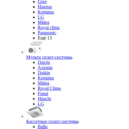
Gree
Hisense
Kentatsu
LG
Midea
Royal clima
Panasonic
Ещё 13
Мульти сплит-системы
Daichi
Axioma
Daikin
Kentatsu
Midea
Royal Clima
Funai
Hitachi
LG
Кассетные сплит-системы
Ballu