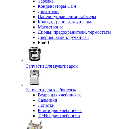
Тарелка
Конденсаторы СВЧ
Двигатели
Панели управления, таймеры
Кольца, треноги, коуплеры
Магнетроны
Диоды, предохранители, термостаты
Дверцы, замки, ручки свч
Ещё 1
Запчасти для мультиварок
Запчасти для хлебопечек
Ведра для хлебопечек
Сальники
Лопатки
Ремни для хлебопечек
ТЭНы для хлебопечи