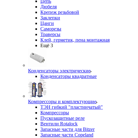
Цепь
Дюбеля
Крепеж резьбовой
Заклепки
Цанги
Саморезы
Траверсы
Клей, герметик, пена монтажная
Ещё 3
Конденсаторы электрические
Конденсаторы квадратные
Компрессоры и комплектующие
ТЭН гибкий "пластинчатый"
Компрессоры
Пускозащитные реле
Вентили Rotalock
Запасные части для Bitzer
Запасные части Copeland