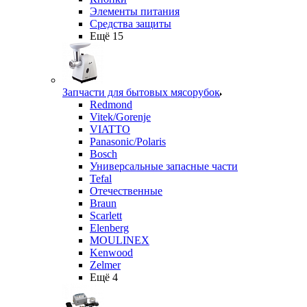
Элементы питания
Средства защиты
Ещё 15
Запчасти для бытовых мясорубок
Redmond
Vitek/Gorenje
VIATTO
Panasonic/Polaris
Bosch
Универсальные запасные части
Tefal
Отечественные
Braun
Scarlett
Elenberg
MOULINEX
Kenwood
Zelmer
Ещё 4