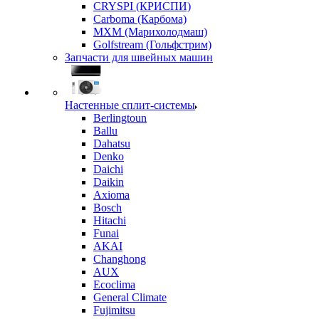
CRYSPI (КРИСПИ)
Carboma (Карбома)
MXM (Марихолодмаш)
Golfstream (Гольфстрим)
Запчасти для швейных машин
Настенные сплит-системы
Berlingtoun
Ballu
Dahatsu
Denko
Daichi
Daikin
Axioma
Bosch
Hitachi
Funai
AKAI
Changhong
AUX
Ecoclima
General Climate
Fujimitsu