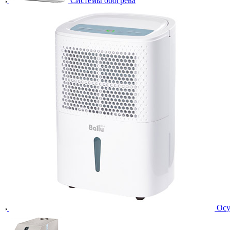
Системы обогрева
Осу