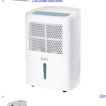
Системы обогрева
Осу