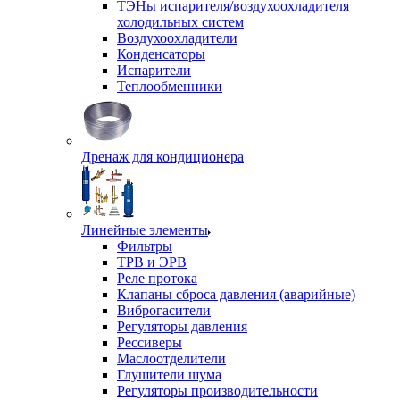
ТЭНы испарителя/воздухоохладителя
холодильных систем
Воздухоохладители
Конденсаторы
Испарители
Теплообменники
Дренаж для кондиционера
Линейные элементы
Фильтры
ТРВ и ЭРВ
Реле протока
Клапаны сброса давления (аварийные)
Виброгасители
Регуляторы давления
Рессиверы
Маслоотделители
Глушители шума
Регуляторы производительности