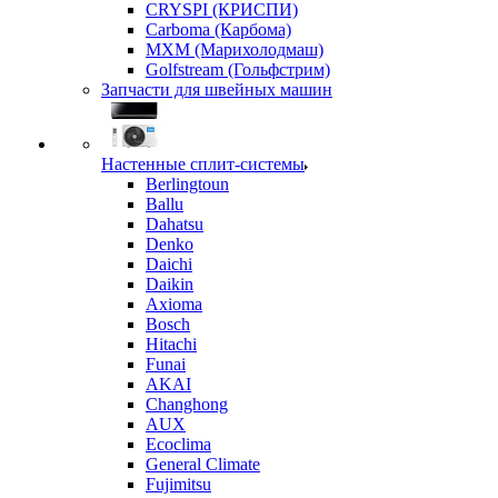
CRYSPI (КРИСПИ)
Carboma (Карбома)
MXM (Марихолодмаш)
Golfstream (Гольфстрим)
Запчасти для швейных машин
Настенные сплит-системы
Berlingtoun
Ballu
Dahatsu
Denko
Daichi
Daikin
Axioma
Bosch
Hitachi
Funai
AKAI
Changhong
AUX
Ecoclima
General Climate
Fujimitsu