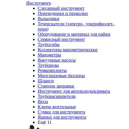
Инструмент
Слесарный инструмент
Переходники и проколки
Вальцовки
Течеискатели (электро., ультрофиолет.,
пена)
Оборудование и материал для пайки
Сервисный инструмент
Трубогибы
Коллекторы манометрические
Манометры
Вакуумные насосы
Труборезы
Ремкомплекты
Многоразовые баллоны
Шланги
Станции заправки
Инструмент для автохолода/климата
Труборасширители
Весы
Ключи вентильные
Сумки для инструмента
Ящики для инструмента
Ещё 11