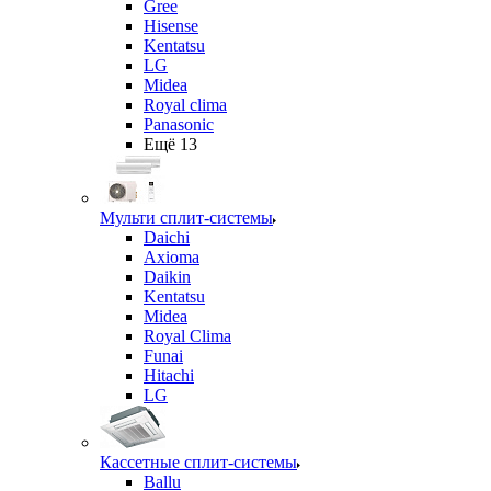
Gree
Hisense
Kentatsu
LG
Midea
Royal clima
Panasonic
Ещё 13
Мульти сплит-системы
Daichi
Axioma
Daikin
Kentatsu
Midea
Royal Clima
Funai
Hitachi
LG
Кассетные сплит-системы
Ballu