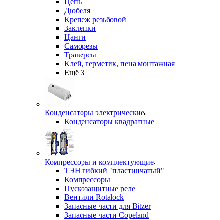
Цепь
Дюбеля
Крепеж резьбовой
Заклепки
Цанги
Саморезы
Траверсы
Клей, герметик, пена монтажная
Ещё 3
Конденсаторы электрические
Конденсаторы квадратные
Компрессоры и комплектующие
ТЭН гибкий "пластинчатый"
Компрессоры
Пускозащитные реле
Вентили Rotalock
Запасные части для Bitzer
Запасные части Copeland