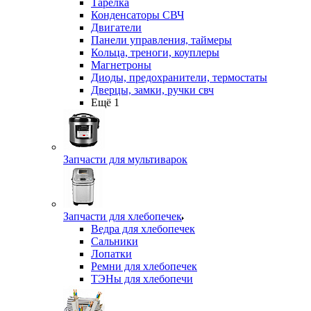
Тарелка
Конденсаторы СВЧ
Двигатели
Панели управления, таймеры
Кольца, треноги, коуплеры
Магнетроны
Диоды, предохранители, термостаты
Дверцы, замки, ручки свч
Ещё 1
Запчасти для мультиварок
Запчасти для хлебопечек
Ведра для хлебопечек
Сальники
Лопатки
Ремни для хлебопечек
ТЭНы для хлебопечи