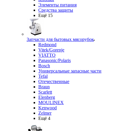
Элементы питания
Средства защиты
Ещё 15
Запчасти для бытовых мясорубок
Redmond
Vitek/Gorenje
VIATTO
Panasonic/Polaris
Bosch
Универсальные запасные части
Tefal
Отечественные
Braun
Scarlett
Elenberg
MOULINEX
Kenwood
Zelmer
Ещё 4