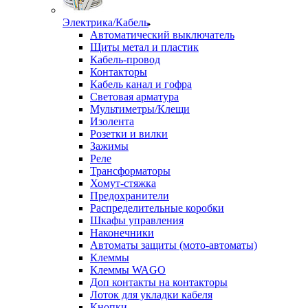
Электрика/Кабель
Автоматический выключатель
Щиты метал и пластик
Кабель-провод
Контакторы
Кабель канал и гофра
Световая арматура
Мультиметры/Клещи
Изолента
Розетки и вилки
Зажимы
Реле
Трансформаторы
Хомут-стяжка
Предохранители
Распределительные коробки
Шкафы управления
Наконечники
Автоматы защиты (мото-автоматы)
Клеммы
Клеммы WAGO
Доп контакты на контакторы
Лоток для укладки кабеля
Кнопки