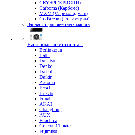
CRYSPI (КРИСПИ)
Carboma (Карбома)
MXM (Марихолодмаш)
Golfstream (Гольфстрим)
Запчасти для швейных машин
Настенные сплит-системы
Berlingtoun
Ballu
Dahatsu
Denko
Daichi
Daikin
Axioma
Bosch
Hitachi
Funai
AKAI
Changhong
AUX
Ecoclima
General Climate
Fujimitsu