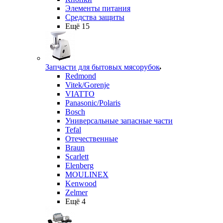
Элементы питания
Средства защиты
Ещё 15
Запчасти для бытовых мясорубок
Redmond
Vitek/Gorenje
VIATTO
Panasonic/Polaris
Bosch
Универсальные запасные части
Tefal
Отечественные
Braun
Scarlett
Elenberg
MOULINEX
Kenwood
Zelmer
Ещё 4