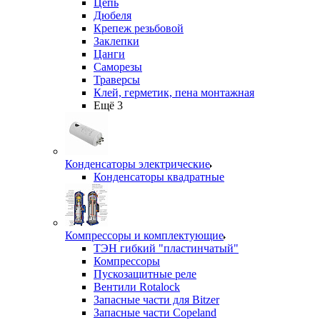
Цепь
Дюбеля
Крепеж резьбовой
Заклепки
Цанги
Саморезы
Траверсы
Клей, герметик, пена монтажная
Ещё 3
Конденсаторы электрические
Конденсаторы квадратные
Компрессоры и комплектующие
ТЭН гибкий "пластинчатый"
Компрессоры
Пускозащитные реле
Вентили Rotalock
Запасные части для Bitzer
Запасные части Copeland