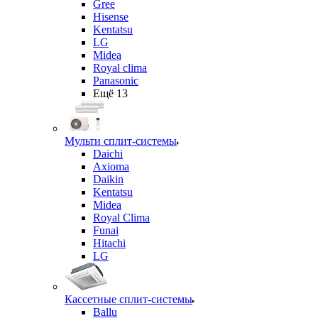
Gree
Hisense
Kentatsu
LG
Midea
Royal clima
Panasonic
Ещё 13
Мульти сплит-системы
Daichi
Axioma
Daikin
Kentatsu
Midea
Royal Clima
Funai
Hitachi
LG
Кассетные сплит-системы
Ballu