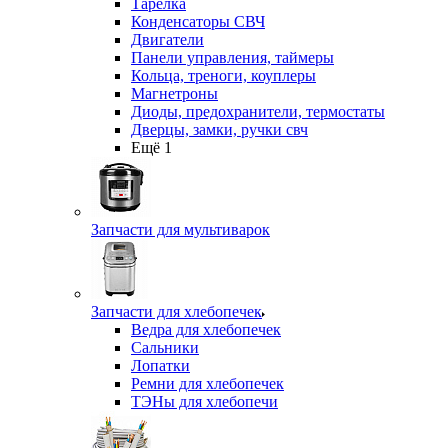
Тарелка
Конденсаторы СВЧ
Двигатели
Панели управления, таймеры
Кольца, треноги, коуплеры
Магнетроны
Диоды, предохранители, термостаты
Дверцы, замки, ручки свч
Ещё 1
Запчасти для мультиварок
Запчасти для хлебопечек
Ведра для хлебопечек
Сальники
Лопатки
Ремни для хлебопечек
ТЭНы для хлебопечи