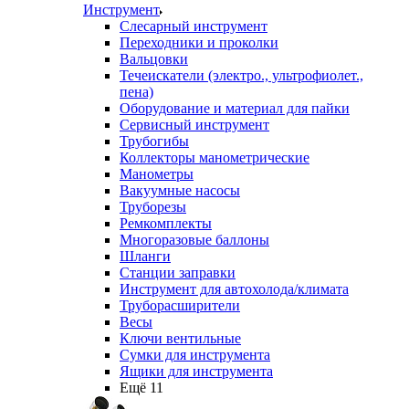
Инструмент
Слесарный инструмент
Переходники и проколки
Вальцовки
Течеискатели (электро., ультрофиолет.,
пена)
Оборудование и материал для пайки
Сервисный инструмент
Трубогибы
Коллекторы манометрические
Манометры
Вакуумные насосы
Труборезы
Ремкомплекты
Многоразовые баллоны
Шланги
Станции заправки
Инструмент для автохолода/климата
Труборасширители
Весы
Ключи вентильные
Сумки для инструмента
Ящики для инструмента
Ещё 11