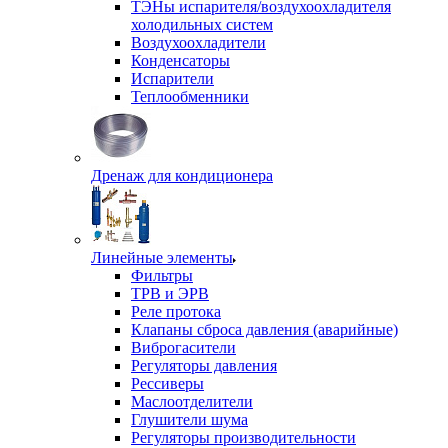
ТЭНы испарителя/воздухоохладителя
холодильных систем
Воздухоохладители
Конденсаторы
Испарители
Теплообменники
Дренаж для кондиционера
Линейные элементы
Фильтры
ТРВ и ЭРВ
Реле протока
Клапаны сброса давления (аварийные)
Виброгасители
Регуляторы давления
Рессиверы
Маслоотделители
Глушители шума
Регуляторы производительности