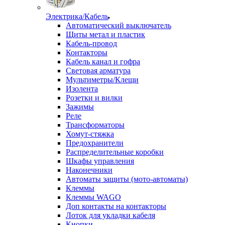
Электрика/Кабель
Автоматический выключатель
Щиты метал и пластик
Кабель-провод
Контакторы
Кабель канал и гофра
Световая арматура
Мультиметры/Клещи
Изолента
Розетки и вилки
Зажимы
Реле
Трансформаторы
Хомут-стяжка
Предохранители
Распределительные коробки
Шкафы управления
Наконечники
Автоматы защиты (мото-автоматы)
Клеммы
Клеммы WAGO
Доп контакты на контакторы
Лоток для укладки кабеля
Кнопки