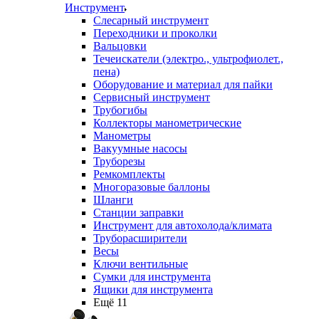
Инструмент
Слесарный инструмент
Переходники и проколки
Вальцовки
Течеискатели (электро., ультрофиолет.,
пена)
Оборудование и материал для пайки
Сервисный инструмент
Трубогибы
Коллекторы манометрические
Манометры
Вакуумные насосы
Труборезы
Ремкомплекты
Многоразовые баллоны
Шланги
Станции заправки
Инструмент для автохолода/климата
Труборасширители
Весы
Ключи вентильные
Сумки для инструмента
Ящики для инструмента
Ещё 11