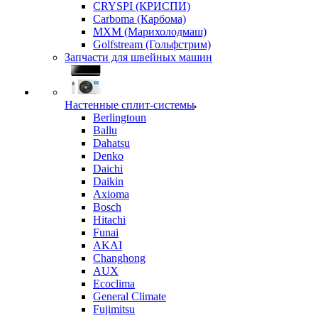
CRYSPI (КРИСПИ)
Carboma (Карбома)
MXM (Марихолодмаш)
Golfstream (Гольфстрим)
Запчасти для швейных машин
Настенные сплит-системы
Berlingtoun
Ballu
Dahatsu
Denko
Daichi
Daikin
Axioma
Bosch
Hitachi
Funai
AKAI
Changhong
AUX
Ecoclima
General Climate
Fujimitsu