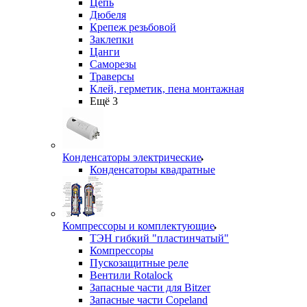
Цепь
Дюбеля
Крепеж резьбовой
Заклепки
Цанги
Саморезы
Траверсы
Клей, герметик, пена монтажная
Ещё 3
Конденсаторы электрические
Конденсаторы квадратные
Компрессоры и комплектующие
ТЭН гибкий "пластинчатый"
Компрессоры
Пускозащитные реле
Вентили Rotalock
Запасные части для Bitzer
Запасные части Copeland