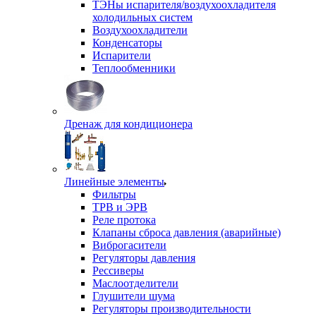
ТЭНы испарителя/воздухоохладителя
холодильных систем
Воздухоохладители
Конденсаторы
Испарители
Теплообменники
Дренаж для кондиционера
Линейные элементы
Фильтры
ТРВ и ЭРВ
Реле протока
Клапаны сброса давления (аварийные)
Виброгасители
Регуляторы давления
Рессиверы
Маслоотделители
Глушители шума
Регуляторы производительности