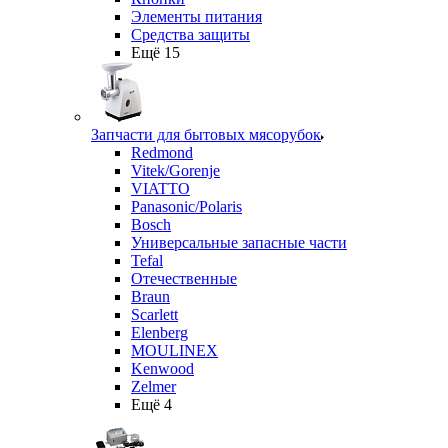
Элементы питания
Средства защиты
Ещё 15
Запчасти для бытовых мясорубок
Redmond
Vitek/Gorenje
VIATTO
Panasonic/Polaris
Bosch
Универсальные запасные части
Tefal
Отечественные
Braun
Scarlett
Elenberg
MOULINEX
Kenwood
Zelmer
Ещё 4