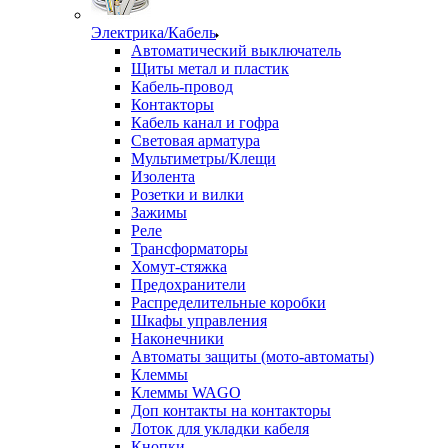
Электрика/Кабель
Автоматический выключатель
Щиты метал и пластик
Кабель-провод
Контакторы
Кабель канал и гофра
Световая арматура
Мультиметры/Клещи
Изолента
Розетки и вилки
Зажимы
Реле
Трансформаторы
Хомут-стяжка
Предохранители
Распределительные коробки
Шкафы управления
Наконечники
Автоматы защиты (мото-автоматы)
Клеммы
Клеммы WAGO
Доп контакты на контакторы
Лоток для укладки кабеля
Кнопки