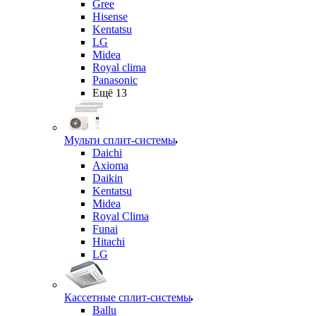
Gree
Hisense
Kentatsu
LG
Midea
Royal clima
Panasonic
Ещё 13
Мульти сплит-системы
Daichi
Axioma
Daikin
Kentatsu
Midea
Royal Clima
Funai
Hitachi
LG
Кассетные сплит-системы
Ballu