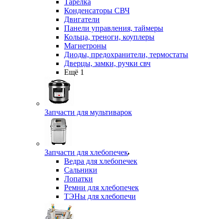
Тарелка
Конденсаторы СВЧ
Двигатели
Панели управления, таймеры
Кольца, треноги, коуплеры
Магнетроны
Диоды, предохранители, термостаты
Дверцы, замки, ручки свч
Ещё 1
Запчасти для мультиварок
Запчасти для хлебопечек
Ведра для хлебопечек
Сальники
Лопатки
Ремни для хлебопечек
ТЭНы для хлебопечи