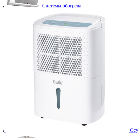
Системы обогрева
Осу