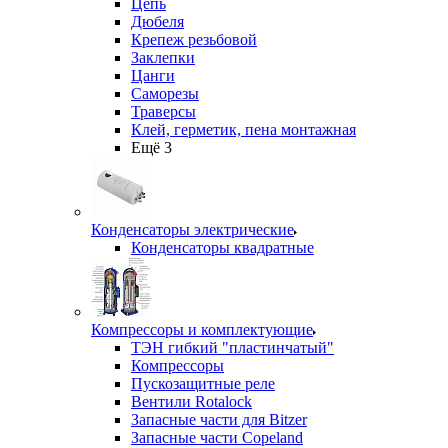
Цепь
Дюбеля
Крепеж резьбовой
Заклепки
Цанги
Саморезы
Траверсы
Клей, герметик, пена монтажная
Ещё 3
Конденсаторы электрические
Конденсаторы квадратные
Компрессоры и комплектующие
ТЭН гибкий "пластинчатый"
Компрессоры
Пускозащитные реле
Вентили Rotalock
Запасные части для Bitzer
Запасные части Copeland