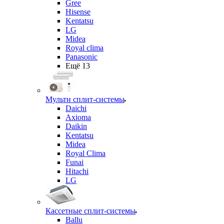
Gree
Hisense
Kentatsu
LG
Midea
Royal clima
Panasonic
Ещё 13
Мульти сплит-системы
Daichi
Axioma
Daikin
Kentatsu
Midea
Royal Clima
Funai
Hitachi
LG
Кассетные сплит-системы
Ballu