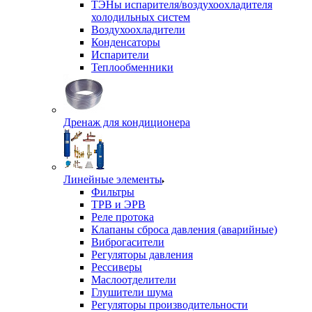
ТЭНы испарителя/воздухоохладителя
холодильных систем
Воздухоохладители
Конденсаторы
Испарители
Теплообменники
Дренаж для кондиционера
Линейные элементы
Фильтры
ТРВ и ЭРВ
Реле протока
Клапаны сброса давления (аварийные)
Виброгасители
Регуляторы давления
Рессиверы
Маслоотделители
Глушители шума
Регуляторы производительности