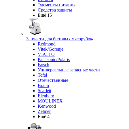
Элементы питания
Средства защиты
Ещё 15
Запчасти для бытовых мясорубок
Redmond
Vitek/Gorenje
VIATTO
Panasonic/Polaris
Bosch
Универсальные запасные части
Tefal
Отечественные
Braun
Scarlett
Elenberg
MOULINEX
Kenwood
Zelmer
Ещё 4