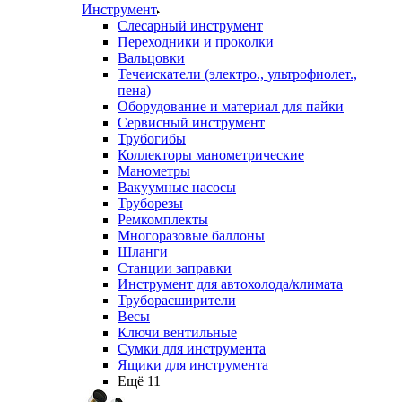
Инструмент
Слесарный инструмент
Переходники и проколки
Вальцовки
Течеискатели (электро., ультрофиолет.,
пена)
Оборудование и материал для пайки
Сервисный инструмент
Трубогибы
Коллекторы манометрические
Манометры
Вакуумные насосы
Труборезы
Ремкомплекты
Многоразовые баллоны
Шланги
Станции заправки
Инструмент для автохолода/климата
Труборасширители
Весы
Ключи вентильные
Сумки для инструмента
Ящики для инструмента
Ещё 11