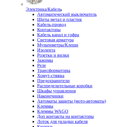
Электрика/Кабель
Автоматический выключатель
Щиты метал и пластик
Кабель-провод
Контакторы
Кабель канал и гофра
Световая арматура
Мультиметры/Клещи
Изолента
Розетки и вилки
Зажимы
Реле
Трансформаторы
Хомут-стяжка
Предохранители
Распределительные коробки
Шкафы управления
Наконечники
Автоматы защиты (мото-автоматы)
Клеммы
Клеммы WAGO
Доп контакты на контакторы
Лоток для укладки кабеля
Кнопки