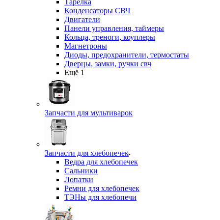
Тарелка
Конденсаторы СВЧ
Двигатели
Панели управления, таймеры
Кольца, треноги, коуплеры
Магнетроны
Диоды, предохранители, термостаты
Дверцы, замки, ручки свч
Ещё 1
Запчасти для мультиварок
Запчасти для хлебопечек
Ведра для хлебопечек
Сальники
Лопатки
Ремни для хлебопечек
ТЭНы для хлебопечи