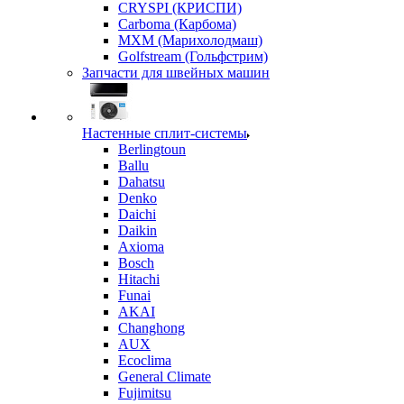
CRYSPI (КРИСПИ)
Carboma (Карбома)
MXM (Марихолодмаш)
Golfstream (Гольфстрим)
Запчасти для швейных машин
Настенные сплит-системы
Berlingtoun
Ballu
Dahatsu
Denko
Daichi
Daikin
Axioma
Bosch
Hitachi
Funai
AKAI
Changhong
AUX
Ecoclima
General Climate
Fujimitsu