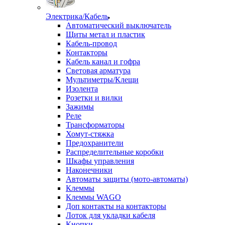
Электрика/Кабель
Автоматический выключатель
Щиты метал и пластик
Кабель-провод
Контакторы
Кабель канал и гофра
Световая арматура
Мультиметры/Клещи
Изолента
Розетки и вилки
Зажимы
Реле
Трансформаторы
Хомут-стяжка
Предохранители
Распределительные коробки
Шкафы управления
Наконечники
Автоматы защиты (мото-автоматы)
Клеммы
Клеммы WAGO
Доп контакты на контакторы
Лоток для укладки кабеля
Кнопки