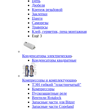
Цепь
Дюбеля
Крепеж резьбовой
Заклепки
Цанги
Саморезы
Траверсы
Клей, герметик, пена монтажная
Ещё 3
Конденсаторы электрические
Конденсаторы квадратные
Компрессоры и комплектующие
ТЭН гибкий "пластинчатый"
Компрессоры
Пускозащитные реле
Вентили Rotalock
Запасные части для Bitzer
Запасные части Copeland