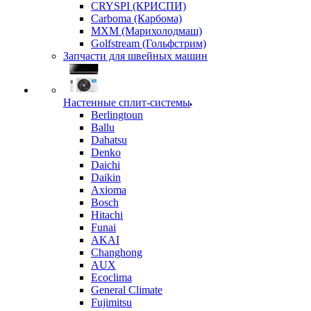
CRYSPI (КРИСПИ)
Carboma (Карбома)
MXM (Марихолодмаш)
Golfstream (Гольфстрим)
Запчасти для швейных машин
Настенные сплит-системы
Berlingtoun
Ballu
Dahatsu
Denko
Daichi
Daikin
Axioma
Bosch
Hitachi
Funai
AKAI
Changhong
AUX
Ecoclima
General Climate
Fujimitsu