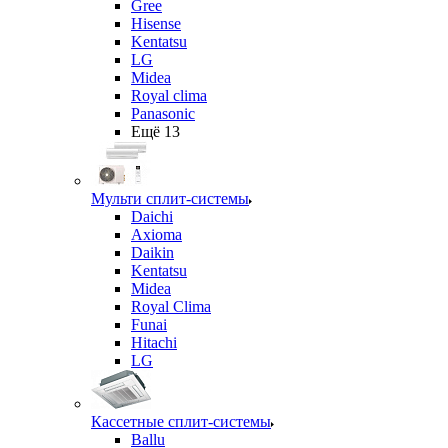
Gree
Hisense
Kentatsu
LG
Midea
Royal clima
Panasonic
Ещё 13
Мульти сплит-системы
Daichi
Axioma
Daikin
Kentatsu
Midea
Royal Clima
Funai
Hitachi
LG
Кассетные сплит-системы
Ballu