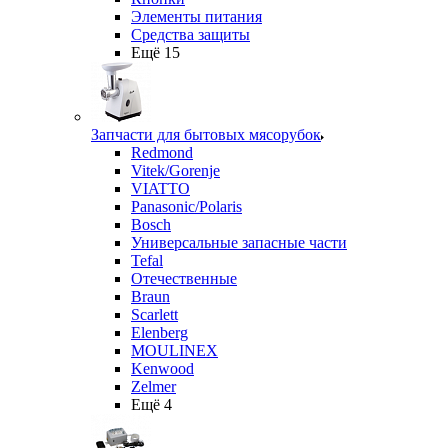
Элементы питания
Средства защиты
Ещё 15
Запчасти для бытовых мясорубок
Redmond
Vitek/Gorenje
VIATTO
Panasonic/Polaris
Bosch
Универсальные запасные части
Tefal
Отечественные
Braun
Scarlett
Elenberg
MOULINEX
Kenwood
Zelmer
Ещё 4