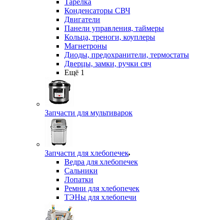
Тарелка
Конденсаторы СВЧ
Двигатели
Панели управления, таймеры
Кольца, треноги, коуплеры
Магнетроны
Диоды, предохранители, термостаты
Дверцы, замки, ручки свч
Ещё 1
Запчасти для мультиварок
Запчасти для хлебопечек
Ведра для хлебопечек
Сальники
Лопатки
Ремни для хлебопечек
ТЭНы для хлебопечи