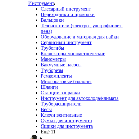
Инструмент
Слесарный инструмент
Переходники и проколки
Вальцовки
Течеискатели (электро., ультрофиолет.,
пена)
Оборудование и материал для пайки
Сервисный инструмент
Трубогибы
Коллекторы манометрические
Манометры
Вакуумные насосы
Труборезы
Ремкомплекты
Многоразовые баллоны
Шланги
Станции заправки
Инструмент для автохолода/климата
Труборасширители
Весы
Ключи вентильные
Сумки для инструмента
Ящики для инструмента
Ещё 11