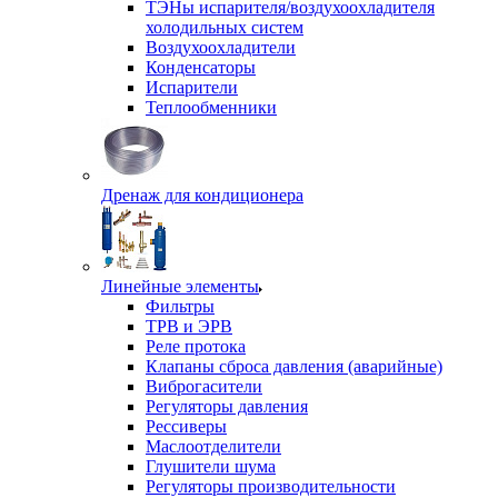
ТЭНы испарителя/воздухоохладителя
холодильных систем
Воздухоохладители
Конденсаторы
Испарители
Теплообменники
Дренаж для кондиционера
Линейные элементы
Фильтры
ТРВ и ЭРВ
Реле протока
Клапаны сброса давления (аварийные)
Виброгасители
Регуляторы давления
Рессиверы
Маслоотделители
Глушители шума
Регуляторы производительности