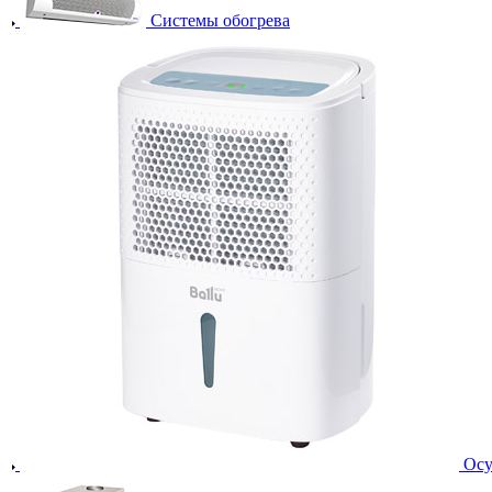
Системы обогрева
Осу