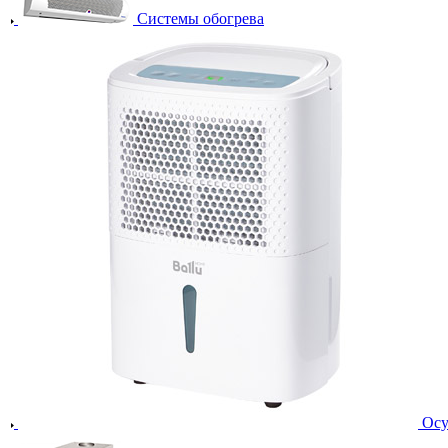
Системы обогрева
Осу