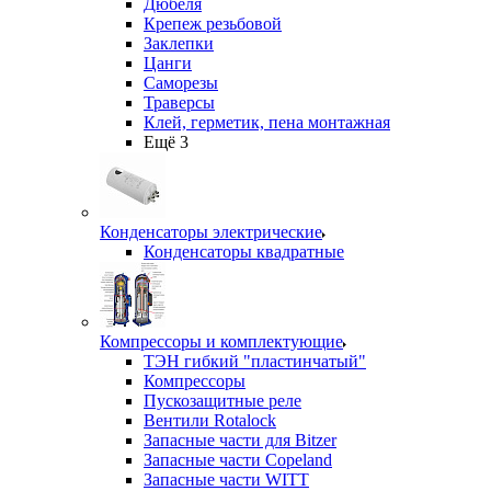
Дюбеля
Крепеж резьбовой
Заклепки
Цанги
Саморезы
Траверсы
Клей, герметик, пена монтажная
Ещё 3
Конденсаторы электрические
Конденсаторы квадратные
Компрессоры и комплектующие
ТЭН гибкий "пластинчатый"
Компрессоры
Пускозащитные реле
Вентили Rotalock
Запасные части для Bitzer
Запасные части Copeland
Запасные части WITT