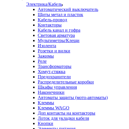
Электрика/Кабель
Автоматический выключатель
Щиты метал и пластик
Кабель-провод
Контакторы
Кабель канал и гофра
Световая арматура
Мультиметры/Клещи
Изолента
Розетки и вилки
Зажимы
Реле
Трансформаторы
Хомут-стяжка
Предохранители
Распределительные коробки
Шкафы управления
Наконечники
Автоматы защиты (мото-автоматы)
Клеммы
Клеммы WAGO
Доп контакты на контакторы
Лоток для укладки кабеля
Кнопки
Элементы питания