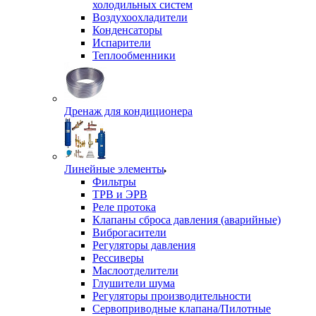
холодильных систем
Воздухоохладители
Конденсаторы
Испарители
Теплообменники
Дренаж для кондиционера
Линейные элементы
Фильтры
ТРВ и ЭРВ
Реле протока
Клапаны сброса давления (аварийные)
Виброгасители
Регуляторы давления
Рессиверы
Маслоотделители
Глушители шума
Регуляторы производительности
Сервоприводные клапана/Пилотные