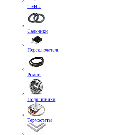
ТЭНы
Сальники
Переключатели
Ремни
Подшипники
Термостаты