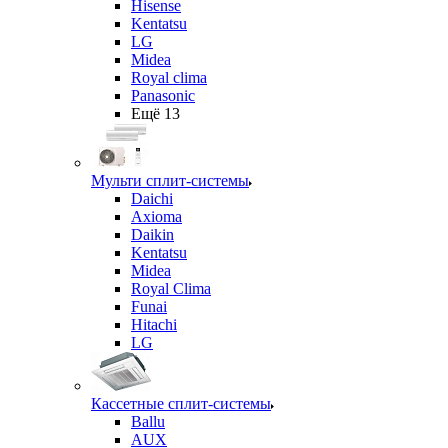
Hisense
Kentatsu
LG
Midea
Royal clima
Panasonic
Ещё 13
Мульти сплит-системы
Daichi
Axioma
Daikin
Kentatsu
Midea
Royal Clima
Funai
Hitachi
LG
Кассетные сплит-системы
Ballu
AUX