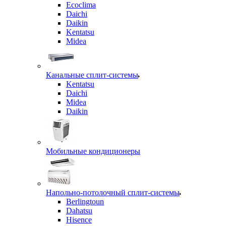
Ecoclima
Daichi
Daikin
Kentatsu
Midea
Канальные сплит-системы
Kentatsu
Daichi
Midea
Daikin
Мобильные кондиционеры
Напольно-потолочный сплит-системы
Berlingtoun
Dahatsu
Hisence