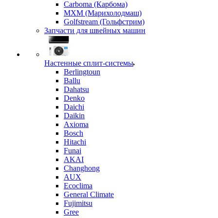
Carboma (Карбома)
MXM (Марихолодмаш)
Golfstream (Гольфстрим)
Запчасти для швейных машин
Настенные сплит-системы
Berlingtoun
Ballu
Dahatsu
Denko
Daichi
Daikin
Axioma
Bosch
Hitachi
Funai
AKAI
Changhong
AUX
Ecoclima
General Climate
Fujimitsu
Gree