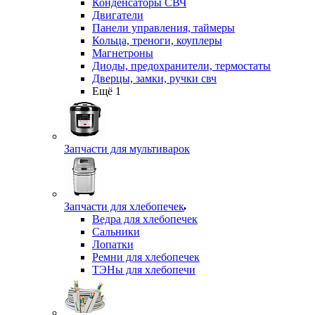
Конденсаторы СВЧ
Двигатели
Панели управления, таймеры
Кольца, треноги, коуплеры
Магнетроны
Диоды, предохранители, термостаты
Дверцы, замки, ручки свч
Ещё 1
Запчасти для мультиварок
Запчасти для хлебопечек
Ведра для хлебопечек
Сальники
Лопатки
Ремни для хлебопечек
ТЭНы для хлебопечи