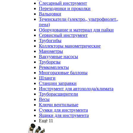
Слесарный инструмент
Переходники и проколки
Вальцовки
Течеискатели (электро., ультрофиолет.,
пена)
Оборудование и материал для пайки
Сервисный инструмент
Трубогибы
Коллекторы манометрические
Манометры
Вакуумные насосы
Труборезы
Ремкомплекты
Многоразовые баллоны
Шланги
Станции заправки
Инструмент для автохолода/климата
Труборасширители
Весы
Ключи вентильные
Сумки для инструмента
Ящики для инструмента
Ещё 11