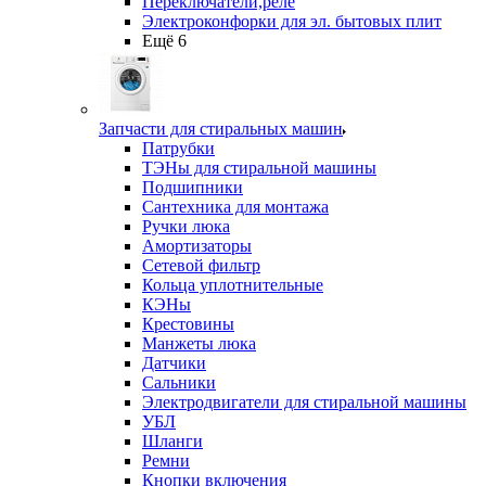
Переключатели,реле
Электроконфорки для эл. бытовых плит
Ещё 6
Запчасти для стиральных машин
Патрубки
ТЭНы для стиральной машины
Подшипники
Сантехника для монтажа
Ручки люка
Амортизаторы
Сетевой фильтр
Кольца уплотнительные
КЭНы
Крестовины
Манжеты люка
Датчики
Сальники
Электродвигатели для стиральной машины
УБЛ
Шланги
Ремни
Кнопки включения