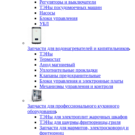
Регуляторы и выключатели
ТЭНы посудомоечных машин
Насосы
Блоки управления
УБЛ
Запчасти для водонагревателей и кипятильников
ТЭНы
Термостат
Анод магниевый
Уплотнительные прокладки
Клапаны предохранительные
Блоки управления и электронные платы
Механизмы управления и контроля
Запчасти для профессионального кухонного
оборудования
ТЭНы для электроплит жарочных шкафов
ТЭНы для шаурмы,фритюрницы,гриля
Запчасти для мармитов, электросковород и
фритюрниц