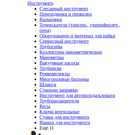
Инструмент
Слесарный инструмент
Переходники и проколки
Вальцовки
Течеискатели (электро., ультрофиолет.,
пена)
Оборудование и материал для пайки
Сервисный инструмент
Трубогибы
Коллекторы манометрические
Манометры
Вакуумные насосы
Труборезы
Ремкомплекты
Многоразовые баллоны
Шланги
Станции заправки
Инструмент для автохолода/климата
Труборасширители
Весы
Ключи вентильные
Сумки для инструмента
Ящики для инструмента
Ещё 11