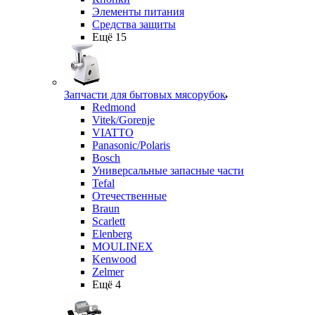
Элементы питания
Средства защиты
Ещё 15
Запчасти для бытовых мясорубок
Redmond
Vitek/Gorenje
VIATTO
Panasonic/Polaris
Bosch
Универсальные запасные части
Tefal
Отечественные
Braun
Scarlett
Elenberg
MOULINEX
Kenwood
Zelmer
Ещё 4