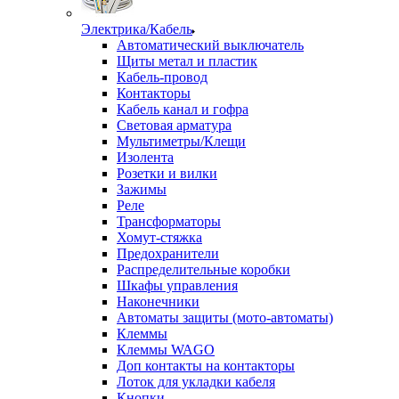
Электрика/Кабель
Автоматический выключатель
Щиты метал и пластик
Кабель-провод
Контакторы
Кабель канал и гофра
Световая арматура
Мультиметры/Клещи
Изолента
Розетки и вилки
Зажимы
Реле
Трансформаторы
Хомут-стяжка
Предохранители
Распределительные коробки
Шкафы управления
Наконечники
Автоматы защиты (мото-автоматы)
Клеммы
Клеммы WAGO
Доп контакты на контакторы
Лоток для укладки кабеля
Кнопки