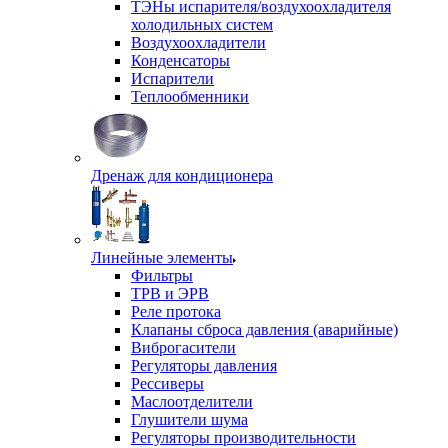
ТЭНы испарителя/воздухоохладителя
холодильных систем
Воздухоохладители
Конденсаторы
Испарители
Теплообменники
Дренаж для кондиционера
Линейные элементы
Фильтры
ТРВ и ЭРВ
Реле протока
Клапаны сброса давления (аварийные)
Виброгасители
Регуляторы давления
Рессиверы
Маслоотделители
Глушители шума
Регуляторы производительности