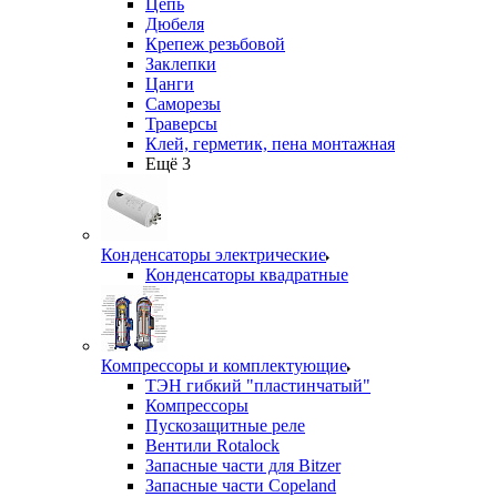
Цепь
Дюбеля
Крепеж резьбовой
Заклепки
Цанги
Саморезы
Траверсы
Клей, герметик, пена монтажная
Ещё 3
Конденсаторы электрические
Конденсаторы квадратные
Компрессоры и комплектующие
ТЭН гибкий "пластинчатый"
Компрессоры
Пускозащитные реле
Вентили Rotalock
Запасные части для Bitzer
Запасные части Copeland