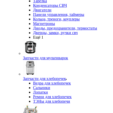
Тарелка
Конденсаторы СВЧ
Двигатели
Панели управления, таймеры
Кольца, треноги, коуплеры
Магнетроны
Диоды, предохранители, термостаты
Дверцы, замки, ручки свч
Ещё 1
Запчасти для мультиварок
Запчасти для хлебопечек
Ведра для хлебопечек
Сальники
Лопатки
Ремни для хлебопечек
ТЭНы для хлебопечи