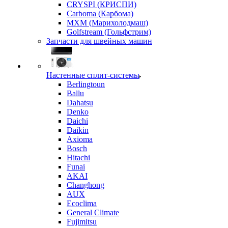
CRYSPI (КРИСПИ)
Carboma (Карбома)
MXM (Марихолодмаш)
Golfstream (Гольфстрим)
Запчасти для швейных машин
Настенные сплит-системы
Berlingtoun
Ballu
Dahatsu
Denko
Daichi
Daikin
Axioma
Bosch
Hitachi
Funai
AKAI
Changhong
AUX
Ecoclima
General Climate
Fujimitsu