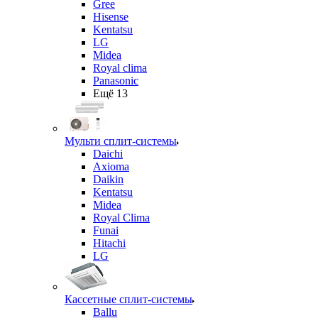
Gree
Hisense
Kentatsu
LG
Midea
Royal clima
Panasonic
Ещё 13
Мульти сплит-системы
Daichi
Axioma
Daikin
Kentatsu
Midea
Royal Clima
Funai
Hitachi
LG
Кассетные сплит-системы
Ballu