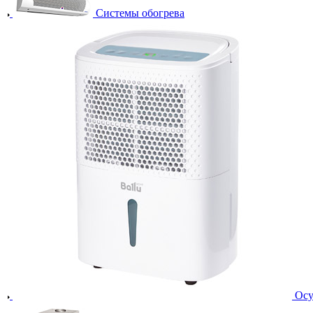
Системы обогрева
Осу