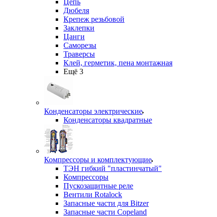
Цепь
Дюбеля
Крепеж резьбовой
Заклепки
Цанги
Саморезы
Траверсы
Клей, герметик, пена монтажная
Ещё 3
Конденсаторы электрические
Конденсаторы квадратные
Компрессоры и комплектующие
ТЭН гибкий "пластинчатый"
Компрессоры
Пускозащитные реле
Вентили Rotalock
Запасные части для Bitzer
Запасные части Copeland