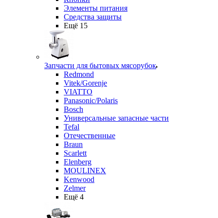
Элементы питания
Средства защиты
Ещё 15
Запчасти для бытовых мясорубок
Redmond
Vitek/Gorenje
VIATTO
Panasonic/Polaris
Bosch
Универсальные запасные части
Tefal
Отечественные
Braun
Scarlett
Elenberg
MOULINEX
Kenwood
Zelmer
Ещё 4