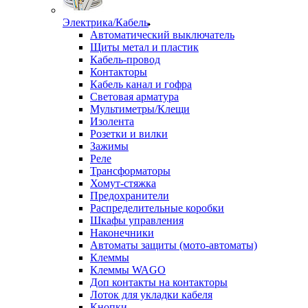
Электрика/Кабель
Автоматический выключатель
Щиты метал и пластик
Кабель-провод
Контакторы
Кабель канал и гофра
Световая арматура
Мультиметры/Клещи
Изолента
Розетки и вилки
Зажимы
Реле
Трансформаторы
Хомут-стяжка
Предохранители
Распределительные коробки
Шкафы управления
Наконечники
Автоматы защиты (мото-автоматы)
Клеммы
Клеммы WAGO
Доп контакты на контакторы
Лоток для укладки кабеля
Кнопки