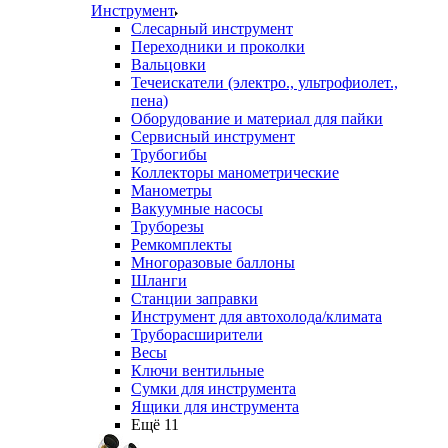
Инструмент
Слесарный инструмент
Переходники и проколки
Вальцовки
Течеискатели (электро., ультрофиолет.,
пена)
Оборудование и материал для пайки
Сервисный инструмент
Трубогибы
Коллекторы манометрические
Манометры
Вакуумные насосы
Труборезы
Ремкомплекты
Многоразовые баллоны
Шланги
Станции заправки
Инструмент для автохолода/климата
Труборасширители
Весы
Ключи вентильные
Сумки для инструмента
Ящики для инструмента
Ещё 11