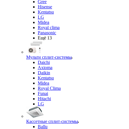
Gree
Hisense
Kentatsu
LG
Midea
Royal clima
Panasonic
Ещё 13
Мульти сплит-системы
Daichi
Axioma
Daikin
Kentatsu
Midea
Royal Clima
Funai
Hitachi
LG
Кассетные сплит-системы
Ballu