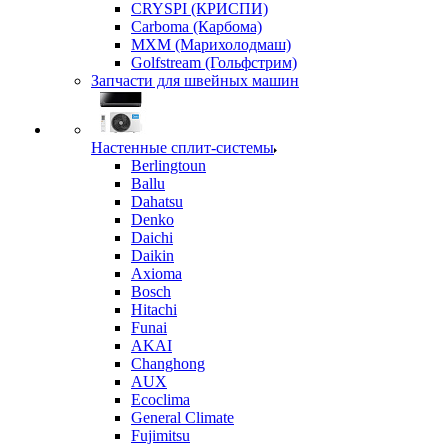
CRYSPI (КРИСПИ)
Carboma (Карбома)
MXM (Марихолодмаш)
Golfstream (Гольфстрим)
Запчасти для швейных машин
Настенные сплит-системы
Berlingtoun
Ballu
Dahatsu
Denko
Daichi
Daikin
Axioma
Bosch
Hitachi
Funai
AKAI
Changhong
AUX
Ecoclima
General Climate
Fujimitsu