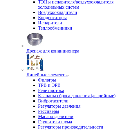
ТЭНы испарителя/воздухоохладителя
холодильных систем
Воздухоохладители
Конденсаторы
Испарители
Теплообменники
Дренаж для кондиционера
Линейные элементы
Фильтры
ТРВ и ЭРВ
Реле протока
Клапаны сброса давления (аварийные)
Виброгасители
Регуляторы давления
Рессиверы
Маслоотделители
Глушители шума
Регуляторы производительности