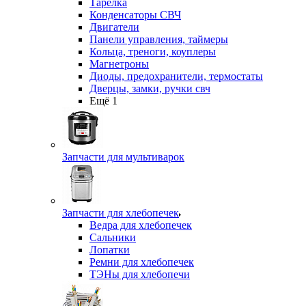
Тарелка
Конденсаторы СВЧ
Двигатели
Панели управления, таймеры
Кольца, треноги, коуплеры
Магнетроны
Диоды, предохранители, термостаты
Дверцы, замки, ручки свч
Ещё 1
Запчасти для мультиварок
Запчасти для хлебопечек
Ведра для хлебопечек
Сальники
Лопатки
Ремни для хлебопечек
ТЭНы для хлебопечи