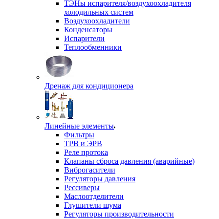
ТЭНы испарителя/воздухоохладителя
холодильных систем
Воздухоохладители
Конденсаторы
Испарители
Теплообменники
Дренаж для кондиционера
Линейные элементы
Фильтры
ТРВ и ЭРВ
Реле протока
Клапаны сброса давления (аварийные)
Виброгасители
Регуляторы давления
Рессиверы
Маслоотделители
Глушители шума
Регуляторы производительности