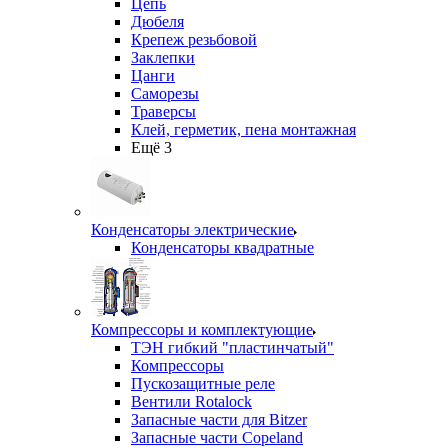
Цепь
Дюбеля
Крепеж резьбовой
Заклепки
Цанги
Саморезы
Траверсы
Клей, герметик, пена монтажная
Ещё 3
Конденсаторы электрические
Конденсаторы квадратные
Компрессоры и комплектующие
ТЭН гибкий "пластинчатый"
Компрессоры
Пускозащитные реле
Вентили Rotalock
Запасные части для Bitzer
Запасные части Copeland