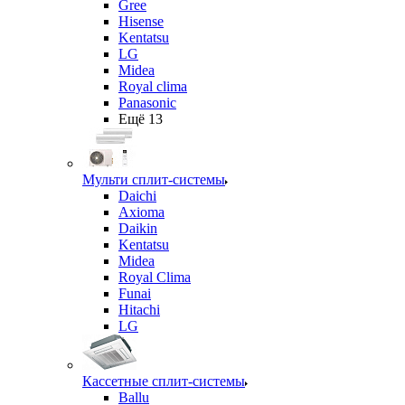
Gree
Hisense
Kentatsu
LG
Midea
Royal clima
Panasonic
Ещё 13
Мульти сплит-системы
Daichi
Axioma
Daikin
Kentatsu
Midea
Royal Clima
Funai
Hitachi
LG
Кассетные сплит-системы
Ballu