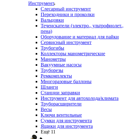
Инструмент
Слесарный инструмент
Переходники и проколки
Вальцовки
Течеискатели (электро., ультрофиолет.,
пена)
Оборудование и материал для пайки
Сервисный инструмент
Трубогибы
Коллекторы манометрические
Манометры
Вакуумные насосы
Труборезы
Ремкомплекты
Многоразовые баллоны
Шланги
Станции заправки
Инструмент для автохолода/климата
Труборасширители
Весы
Ключи вентильные
Сумки для инструмента
Ящики для инструмента
Ещё 11