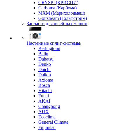
CRYSPI (КРИСПИ)
Carboma (Карбома)
MXM (Марихолодмаш)
Golfstream (Гольфстрим)
Запчасти для швейных машин
Настенные сплит-системы
Berlingtoun
Ballu
Dahatsu
Denko
Daichi
Daikin
Axioma
Bosch
Hitachi
Funai
AKAI
Changhong
AUX
Ecoclima
General Climate
Fujimitsu