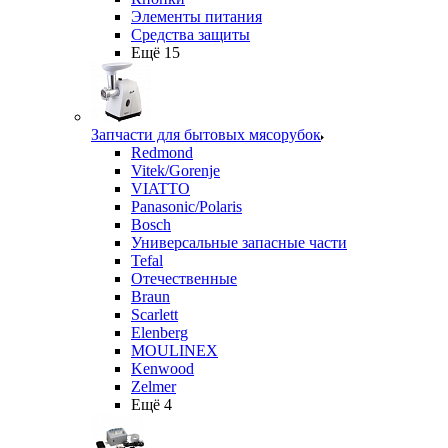
Элементы питания
Средства защиты
Ещё 15
Запчасти для бытовых мясорубок
Redmond
Vitek/Gorenje
VIATTO
Panasonic/Polaris
Bosch
Универсальные запасные части
Tefal
Отечественные
Braun
Scarlett
Elenberg
MOULINEX
Kenwood
Zelmer
Ещё 4