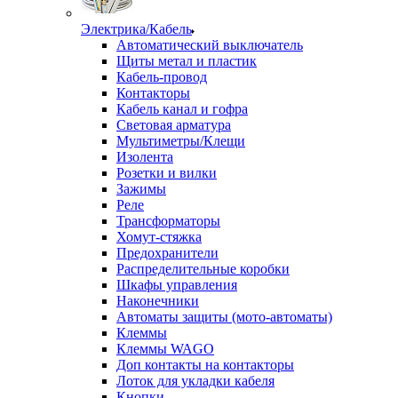
Электрика/Кабель
Автоматический выключатель
Щиты метал и пластик
Кабель-провод
Контакторы
Кабель канал и гофра
Световая арматура
Мультиметры/Клещи
Изолента
Розетки и вилки
Зажимы
Реле
Трансформаторы
Хомут-стяжка
Предохранители
Распределительные коробки
Шкафы управления
Наконечники
Автоматы защиты (мото-автоматы)
Клеммы
Клеммы WAGO
Доп контакты на контакторы
Лоток для укладки кабеля
Кнопки