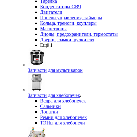
Тарелка
Конденсаторы СВЧ
Двигатели
Панели управления, таймеры
Кольца, треноги, коуплеры
Магнетроны
Диоды, предохранители, термостаты
Дверцы, замки, ручки свч
Ещё 1
Запчасти для мультиварок
Запчасти для хлебопечек
Ведра для хлебопечек
Сальники
Лопатки
Ремни для хлебопечек
ТЭНы для хлебопечи