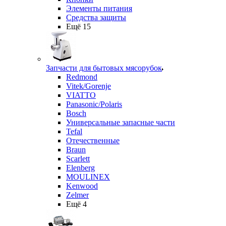
Элементы питания
Средства защиты
Ещё 15
Запчасти для бытовых мясорубок
Redmond
Vitek/Gorenje
VIATTO
Panasonic/Polaris
Bosch
Универсальные запасные части
Tefal
Отечественные
Braun
Scarlett
Elenberg
MOULINEX
Kenwood
Zelmer
Ещё 4