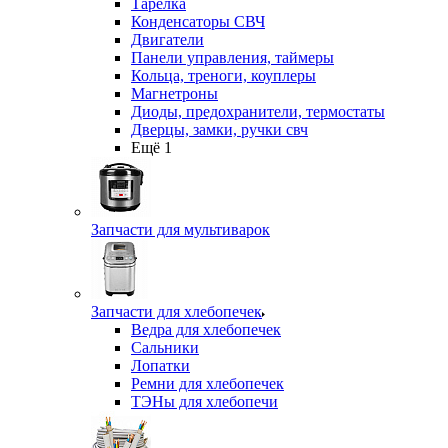
Тарелка
Конденсаторы СВЧ
Двигатели
Панели управления, таймеры
Кольца, треноги, коуплеры
Магнетроны
Диоды, предохранители, термостаты
Дверцы, замки, ручки свч
Ещё 1
Запчасти для мультиварок
Запчасти для хлебопечек
Ведра для хлебопечек
Сальники
Лопатки
Ремни для хлебопечек
ТЭНы для хлебопечи