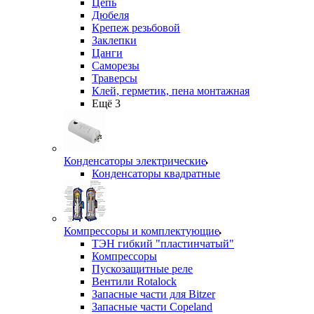
Цепь
Дюбеля
Крепеж резьбовой
Заклепки
Цанги
Саморезы
Траверсы
Клей, герметик, пена монтажная
Ещё 3
Конденсаторы электрические
Конденсаторы квадратные
Компрессоры и комплектующие
ТЭН гибкий "пластинчатый"
Компрессоры
Пускозащитные реле
Вентили Rotalock
Запасные части для Bitzer
Запасные части Copeland