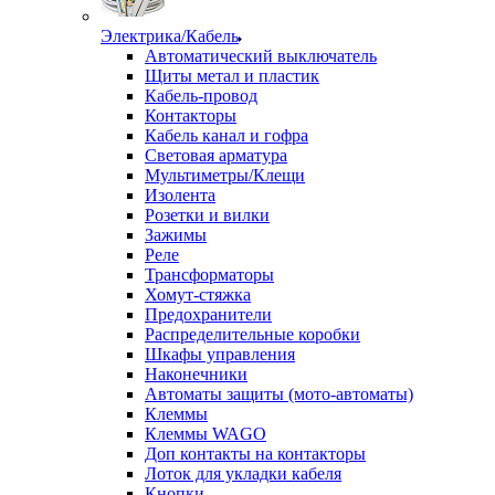
Электрика/Кабель
Автоматический выключатель
Щиты метал и пластик
Кабель-провод
Контакторы
Кабель канал и гофра
Световая арматура
Мультиметры/Клещи
Изолента
Розетки и вилки
Зажимы
Реле
Трансформаторы
Хомут-стяжка
Предохранители
Распределительные коробки
Шкафы управления
Наконечники
Автоматы защиты (мото-автоматы)
Клеммы
Клеммы WAGO
Доп контакты на контакторы
Лоток для укладки кабеля
Кнопки