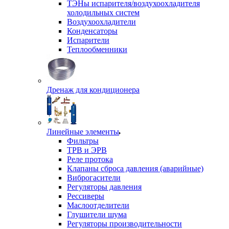
ТЭНы испарителя/воздухоохладителя
холодильных систем
Воздухоохладители
Конденсаторы
Испарители
Теплообменники
Дренаж для кондиционера
Линейные элементы
Фильтры
ТРВ и ЭРВ
Реле протока
Клапаны сброса давления (аварийные)
Виброгасители
Регуляторы давления
Рессиверы
Маслоотделители
Глушители шума
Регуляторы производительности