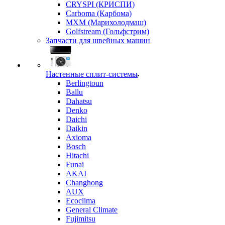
CRYSPI (КРИСПИ)
Carboma (Карбома)
MXM (Марихолодмаш)
Golfstream (Гольфстрим)
Запчасти для швейных машин
Настенные сплит-системы
Berlingtoun
Ballu
Dahatsu
Denko
Daichi
Daikin
Axioma
Bosch
Hitachi
Funai
AKAI
Changhong
AUX
Ecoclima
General Climate
Fujimitsu