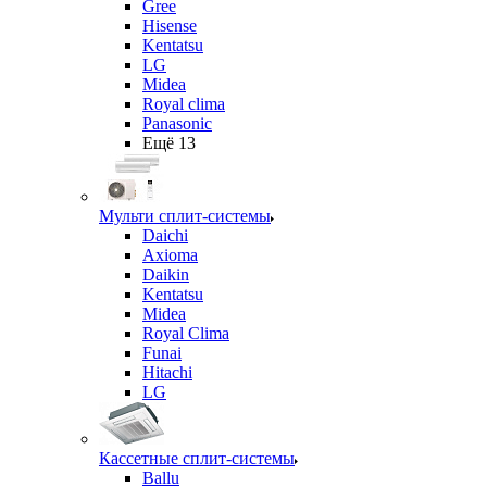
Gree
Hisense
Kentatsu
LG
Midea
Royal clima
Panasonic
Ещё 13
Мульти сплит-системы
Daichi
Axioma
Daikin
Kentatsu
Midea
Royal Clima
Funai
Hitachi
LG
Кассетные сплит-системы
Ballu