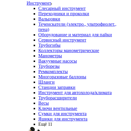
Инструмент
Слесарный инструмент
Переходники и проколки
Вальцовки
Течеискатели (электро., ультрофиолет.,
пена)
Оборудование и материал для пайки
Сервисный инструмент
Трубогибы
Коллекторы манометрические
Манометры
Вакуумные насосы
Труборезы
Ремкомплекты
Многоразовые баллоны
Шланги
Станции заправки
Инструмент для автохолода/климата
Труборасширители
Весы
Ключи вентильные
Сумки для инструмента
Ящики для инструмента
Ещё 11