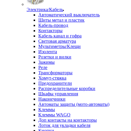
Электрика/Кабель
Автоматический выключатель
Щиты метал и пластик
Кабель-провод
Контакторы
Кабель канал и гофра
Световая арматура
Мультиметры/Клещи
Изолента
Розетки и вилки
Зажимы
Реле
Трансформаторы
Хомут-стяжка
Предохранители
Распределительные коробки
Шкафы управления
Наконечники
Автоматы защиты (мото-автоматы)
Клеммы
Клеммы WAGO
Доп контакты на контакторы
Лоток для укладки кабеля
Кнопки