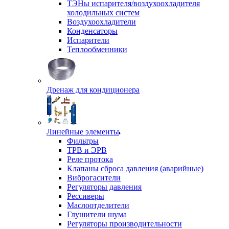
ТЭНы испарителя/воздухоохладителя
холодильных систем
Воздухоохладители
Конденсаторы
Испарители
Теплообменники
Дренаж для кондиционера
Линейные элементы
Фильтры
ТРВ и ЭРВ
Реле протока
Клапаны сброса давления (аварийные)
Виброгасители
Регуляторы давления
Рессиверы
Маслоотделители
Глушители шума
Регуляторы производительности