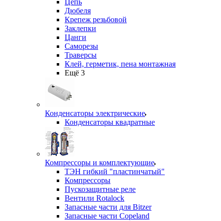
Цепь
Дюбеля
Крепеж резьбовой
Заклепки
Цанги
Саморезы
Траверсы
Клей, герметик, пена монтажная
Ещё 3
Конденсаторы электрические
Конденсаторы квадратные
Компрессоры и комплектующие
ТЭН гибкий "пластинчатый"
Компрессоры
Пускозащитные реле
Вентили Rotalock
Запасные части для Bitzer
Запасные части Copeland