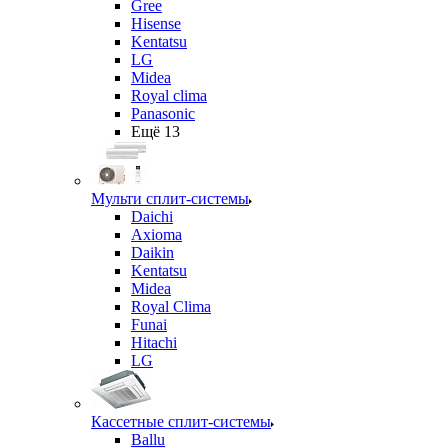
Gree
Hisense
Kentatsu
LG
Midea
Royal clima
Panasonic
Ещё 13
Мульти сплит-системы
Daichi
Axioma
Daikin
Kentatsu
Midea
Royal Clima
Funai
Hitachi
LG
Кассетные сплит-системы
Ballu