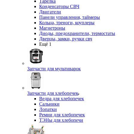
Тарелка
Конденсаторы СВЧ
Двигатели
Панели управления, таймеры
Кольца, треноги, коуплеры
Магнетроны
Диоды, предохранители, термостаты
Дверцы, замки, ручки свч
Ещё 1
Запчасти для мультиварок
Запчасти для хлебопечек
Ведра для хлебопечек
Сальники
Лопатки
Ремни для хлебопечек
ТЭНы для хлебопечи