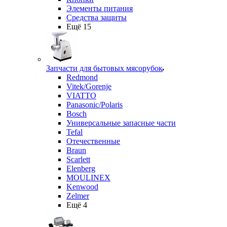
Элементы питания
Средства защиты
Ещё 15
Запчасти для бытовых мясорубок
Redmond
Vitek/Gorenje
VIATTO
Panasonic/Polaris
Bosch
Универсальные запасные части
Tefal
Отечественные
Braun
Scarlett
Elenberg
MOULINEX
Kenwood
Zelmer
Ещё 4