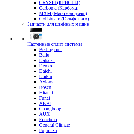
CRYSPI (КРИСПИ)
Carboma (Карбома)
MXM (Марихолодмаш)
Golfstream (Гольфстрим)
Запчасти для швейных машин
Настенные сплит-системы
Berlingtoun
Ballu
Dahatsu
Denko
Daichi
Daikin
Axioma
Bosch
Hitachi
Funai
AKAI
Changhong
AUX
Ecoclima
General Climate
Fujimitsu