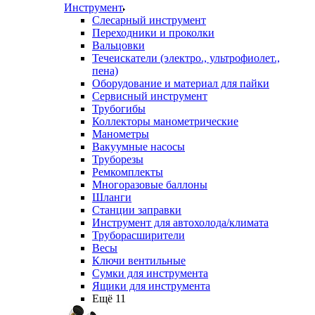
Инструмент
Слесарный инструмент
Переходники и проколки
Вальцовки
Течеискатели (электро., ультрофиолет.,
пена)
Оборудование и материал для пайки
Сервисный инструмент
Трубогибы
Коллекторы манометрические
Манометры
Вакуумные насосы
Труборезы
Ремкомплекты
Многоразовые баллоны
Шланги
Станции заправки
Инструмент для автохолода/климата
Труборасширители
Весы
Ключи вентильные
Сумки для инструмента
Ящики для инструмента
Ещё 11