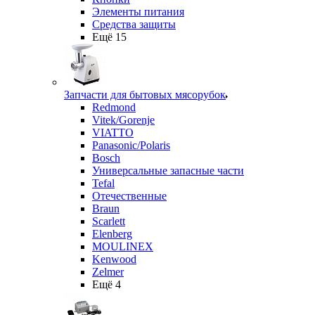
Элементы питания
Средства защиты
Ещё 15
Запчасти для бытовых мясорубок
Redmond
Vitek/Gorenje
VIATTO
Panasonic/Polaris
Bosch
Универсальные запасные части
Tefal
Отечественные
Braun
Scarlett
Elenberg
MOULINEX
Kenwood
Zelmer
Ещё 4