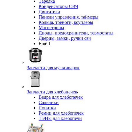
Тарелка
Конденсаторы СВЧ
Двигатели
Панели управления, таймеры
Кольца, треноги, коуплеры
Магнетроны
Диоды, предохранители, термостаты
Дверцы, замки, ручки свч
Ещё 1
Запчасти для мультиварок
Запчасти для хлебопечек
Ведра для хлебопечек
Сальники
Лопатки
Ремни для хлебопечек
ТЭНы для хлебопечи