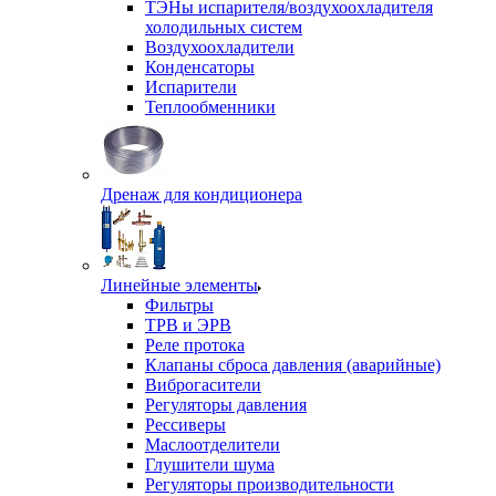
ТЭНы испарителя/воздухоохладителя
холодильных систем
Воздухоохладители
Конденсаторы
Испарители
Теплообменники
Дренаж для кондиционера
Линейные элементы
Фильтры
ТРВ и ЭРВ
Реле протока
Клапаны сброса давления (аварийные)
Виброгасители
Регуляторы давления
Рессиверы
Маслоотделители
Глушители шума
Регуляторы производительности