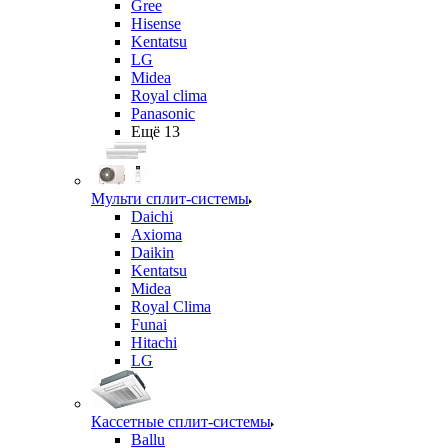
Gree
Hisense
Kentatsu
LG
Midea
Royal clima
Panasonic
Ещё 13
Мульти сплит-системы
Daichi
Axioma
Daikin
Kentatsu
Midea
Royal Clima
Funai
Hitachi
LG
Кассетные сплит-системы
Ballu