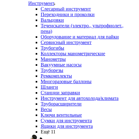
Инструмент
Слесарный инструмент
Переходники и проколки
Вальцовки
Течеискатели (электро., ультрофиолет.,
пена)
Оборудование и материал для пайки
Сервисный инструмент
Трубогибы
Коллекторы манометрические
Манометры
Вакуумные насосы
Труборезы
Ремкомплекты
Многоразовые баллоны
Шланги
Станции заправки
Инструмент для автохолода/климата
Труборасширители
Весы
Ключи вентильные
Сумки для инструмента
Ящики для инструмента
Ещё 11