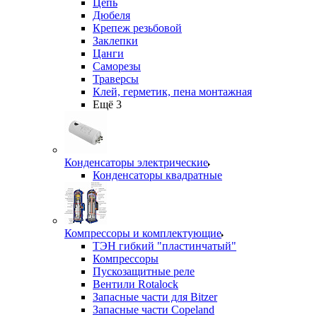
Цепь
Дюбеля
Крепеж резьбовой
Заклепки
Цанги
Саморезы
Траверсы
Клей, герметик, пена монтажная
Ещё 3
Конденсаторы электрические
Конденсаторы квадратные
Компрессоры и комплектующие
ТЭН гибкий "пластинчатый"
Компрессоры
Пускозащитные реле
Вентили Rotalock
Запасные части для Bitzer
Запасные части Copeland