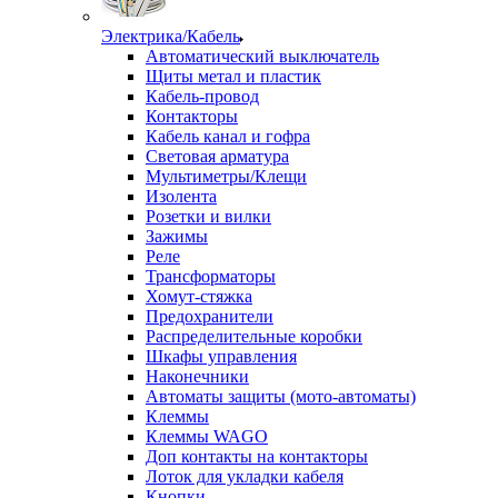
Электрика/Кабель
Автоматический выключатель
Щиты метал и пластик
Кабель-провод
Контакторы
Кабель канал и гофра
Световая арматура
Мультиметры/Клещи
Изолента
Розетки и вилки
Зажимы
Реле
Трансформаторы
Хомут-стяжка
Предохранители
Распределительные коробки
Шкафы управления
Наконечники
Автоматы защиты (мото-автоматы)
Клеммы
Клеммы WAGO
Доп контакты на контакторы
Лоток для укладки кабеля
Кнопки