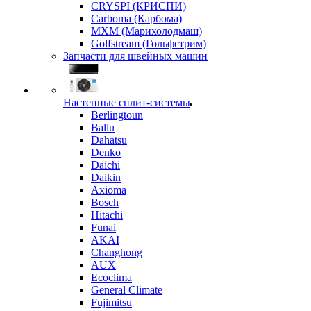
CRYSPI (КРИСПИ)
Carboma (Карбома)
MXM (Марихолодмаш)
Golfstream (Гольфстрим)
Запчасти для швейных машин
Настенные сплит-системы
Berlingtoun
Ballu
Dahatsu
Denko
Daichi
Daikin
Axioma
Bosch
Hitachi
Funai
AKAI
Changhong
AUX
Ecoclima
General Climate
Fujimitsu