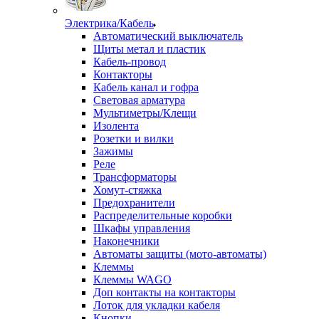
Электрика/Кабель
Автоматический выключатель
Щиты метал и пластик
Кабель-провод
Контакторы
Кабель канал и гофра
Световая арматура
Мультиметры/Клещи
Изолента
Розетки и вилки
Зажимы
Реле
Трансформаторы
Хомут-стяжка
Предохранители
Распределительные коробки
Шкафы управления
Наконечники
Автоматы защиты (мото-автоматы)
Клеммы
Клеммы WAGO
Доп контакты на контакторы
Лоток для укладки кабеля
Кнопки