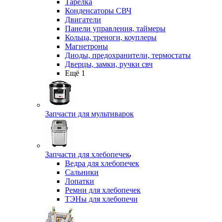
Тарелка
Конденсаторы СВЧ
Двигатели
Панели управления, таймеры
Кольца, треноги, коуплеры
Магнетроны
Диоды, предохранители, термостаты
Дверцы, замки, ручки свч
Ещё 1
Запчасти для мультиварок
Запчасти для хлебопечек
Ведра для хлебопечек
Сальники
Лопатки
Ремни для хлебопечек
ТЭНы для хлебопечи