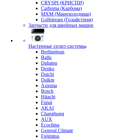
CRYSPI (КРИСПИ)
Carboma (Карбома)
MXM (Марихолодмаш)
Golfstream (Гольфстрим)
Запчасти для швейных машин
Настенные сплит-системы
Berlingtoun
Ballu
Dahatsu
Denko
Daichi
Daikin
Axioma
Bosch
Hitachi
Funai
AKAI
Changhong
AUX
Ecoclima
General Climate
Fujimitsu