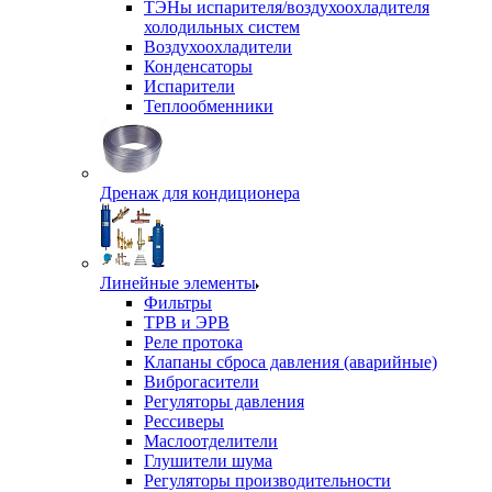
ТЭНы испарителя/воздухоохладителя
холодильных систем
Воздухоохладители
Конденсаторы
Испарители
Теплообменники
Дренаж для кондиционера
Линейные элементы
Фильтры
ТРВ и ЭРВ
Реле протока
Клапаны сброса давления (аварийные)
Виброгасители
Регуляторы давления
Рессиверы
Маслоотделители
Глушители шума
Регуляторы производительности