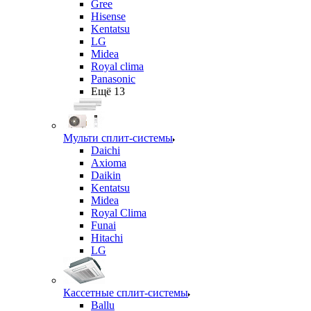
Gree
Hisense
Kentatsu
LG
Midea
Royal clima
Panasonic
Ещё 13
Мульти сплит-системы
Daichi
Axioma
Daikin
Kentatsu
Midea
Royal Clima
Funai
Hitachi
LG
Кассетные сплит-системы
Ballu