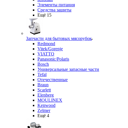
Элементы питания
Средства защиты
Ещё 15
Запчасти для бытовых мясорубок
Redmond
Vitek/Gorenje
VIATTO
Panasonic/Polaris
Bosch
Универсальные запасные части
Tefal
Отечественные
Braun
Scarlett
Elenberg
MOULINEX
Kenwood
Zelmer
Ещё 4