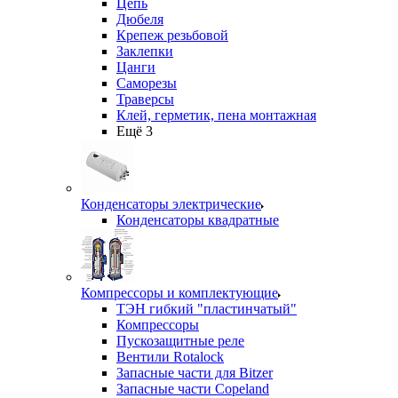
Цепь
Дюбеля
Крепеж резьбовой
Заклепки
Цанги
Саморезы
Траверсы
Клей, герметик, пена монтажная
Ещё 3
Конденсаторы электрические
Конденсаторы квадратные
Компрессоры и комплектующие
ТЭН гибкий "пластинчатый"
Компрессоры
Пускозащитные реле
Вентили Rotalock
Запасные части для Bitzer
Запасные части Copeland