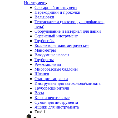
Инструмент
Слесарный инструмент
Переходники и проколки
Вальцовки
Течеискатели (электро., ультрофиолет.,
пена)
Оборудование и материал для пайки
Сервисный инструмент
Трубогибы
Коллекторы манометрические
Манометры
Вакуумные насосы
Труборезы
Ремкомплекты
Многоразовые баллоны
Шланги
Станции заправки
Инструмент для автохолода/климата
Труборасширители
Весы
Ключи вентильные
Сумки для инструмента
Ящики для инструмента
Ещё 11